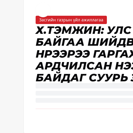
Засгийн газрын үйл ажиллагаа
Х.ТЭМҮҮЖИН: УЛ
БАЙГАА ШИЙД
НҮҮРЭЭРЭЭ ГАРГ
АРДЧИЛСАН НЭ
БАЙДАГ СУУРЬ