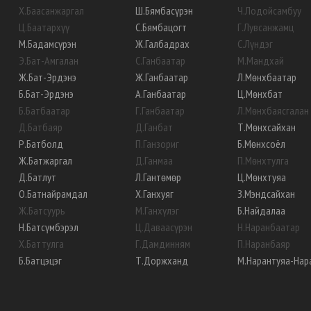
Х
.
Баасанжаргал
Ш
.
Бямбасүрэн
Ч
.
Лодойсамбуу
Ц
.
Баатархүү
С
.
Бямбацогт
Г
.
Лувсанжамц
М
.
Бадамсүрэн
Ж
.
Галбадрах
С
.
Лүндэг
Э
.
Бат-Амгалан
С
.
Ганбаатар
М
.
Мандхай
Ж
.
Бат-Эрдэнэ
Ж
.
Ганбаатар
Л
.
Мөнхбаатар
Б
.
Бат-Эрдэнэ
А
.
Ганбаатар
Ц
.
Мөнхбат
Б
.
Батбаатар
Г
.
Ганбаатар
Л
.
Мөнхбаясгалан
Д
.
Батбаяр
Д
.
Ганбат
Т
.
Мөнхсайхан
Р
.
Батболд
П
.
Ганзориг
Б
.
Мөнхсоёл
Ж
.
Батжаргал
Д
.
Ганмаа
П
.
Мөнхтулга
Д
.
Батлут
Л
.
Гантөмөр
Ц
.
Мөнхтуяа
О
.
Батнайрамдал
Х
.
Ганхуяг
З
.
Мэндсайхан
Ж
.
Батсуурь
М
.
Ганхүлэг
Б
.
Найдалаа
Н
.
Батсүмбэрэл
Ц
.
Даваасүрэн
Н
.
Наранбаатар
Х
.
Баттулга
Г
.
Дамдинням
П
.
Наранбаяр
Б
.
Батцэцэг
Т
.
Доржханд
М
.
Нарантуяа-Нар