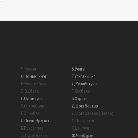
Ч
.
Номин
Б
.
Уянга
О
.
Номинчимэг
Г
.
Уянгахишиг
Н
.
Номтойбаяр
Д
.
Үүрийнтуяа
Э
.
Одбаяр
Г
.
Хосбаяр
С
.
Одонтуяа
Б
.
Хэрлэн
У
.
Отгонбаяр
Д
.
Цогтбаатар
Г
.
Очирбат
Д
.
Цогтбаатар (Даваа)
Л
.
Оюун-Эрдэнэ
О
.
Цогтгэрэл
Б
.
Пунсалмаа
С
.
Цэнгүүн
Д
.
Пүрэвдаваа
Ж
.
Чинбүрэн