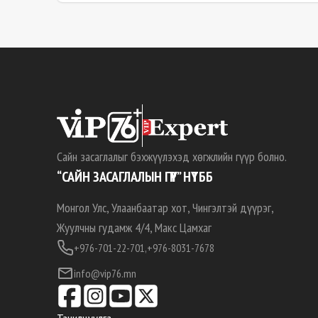
Сайн засаглалыг бэхжүүлэхэд хөгжлийн гүүр болно.
“САЙН ЗАСАГЛАЛЫН ГҮҮР” НҮТББ
Монгол Улс, Улаанбаатар хот, Чингэлтэй дүүрэг,
Жуулчны гудамж 4/4, Макс Цамхаг
+976-701-22-701,
+976-8031-7678
info@vip76.mn