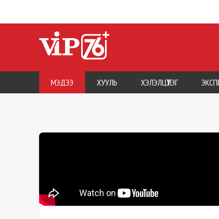
МЭДЭЭ
ХУУЛЬ
ХЭЛЭЛЦҮҮЛЭГ
ЭКСП