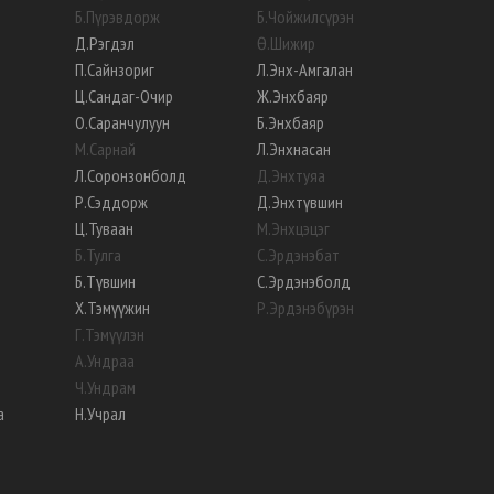
Б
.
Пүрэвдорж
Б
.
Чойжилсүрэн
Д
.
Рэгдэл
Ө
.
Шижир
П
.
Сайнзориг
Л
.
Энх-Амгалан
Ц
.
Сандаг-Очир
Ж
.
Энхбаяр
О
.
Саранчулуун
Б
.
Энхбаяр
М
.
Сарнай
Л
.
Энхнасан
Л
.
Соронзонболд
Д
.
Энхтуяа
Р
.
Сэддорж
Д
.
Энхтүвшин
Ц
.
Туваан
М
.
Энхцэцэг
Б
.
Тулга
С
.
Эрдэнэбат
Б
.
Түвшин
С
.
Эрдэнэболд
Х
.
Тэмүүжин
Р
.
Эрдэнэбүрэн
Г
.
Тэмүүлэн
А
.
Ундраа
Ч
.
Ундрам
а
Н
.
Учрал