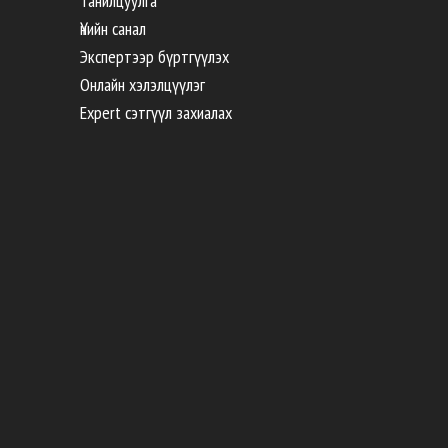
Танилцуулга
Үнийн санал
Экспертээр бүртгүүлэх
Онлайн хэлэлцүүлэг
Expert сэтгүүл захиалах