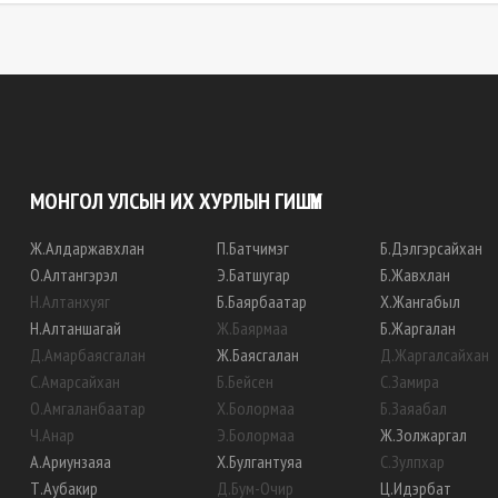
МОНГОЛ УЛСЫН ИХ ХУРЛЫН ГИШҮҮН
Ж
.
Алдаржавхлан
П
.
Батчимэг
Б
.
Дэлгэрсайхан
О
.
Алтангэрэл
Э
.
Батшугар
Б
.
Жавхлан
Н
.
Алтанхуяг
Б
.
Баярбаатар
Х
.
Жангабыл
Н
.
Алтаншагай
Ж
.
Баярмаа
Б
.
Жаргалан
Д
.
Амарбаясгалан
Ж
.
Баясгалан
Д
.
Жаргалсайхан
С
.
Амарсайхан
Б
.
Бейсен
С
.
Замира
О
.
Амгаланбаатар
Х
.
Болормаа
Б
.
Заяабал
Ч
.
Анар
Э
.
Болормаа
Ж
.
Золжаргал
А
.
Ариунзаяа
Х
.
Булгантуяа
С
.
Зулпхар
Т
.
Аубакир
Д
.
Бум-Очир
Ц
.
Идэрбат