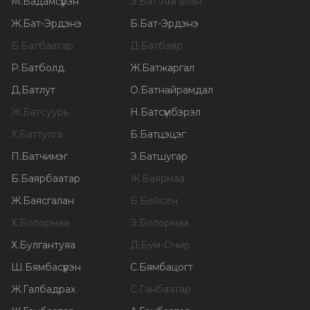
М
.
Бадамсүрэн
Э
.
Бат-Амгалан
Ж
.
Бат-Эрдэнэ
Б
.
Бат-Эрдэнэ
Б
.
Батбаатар
Д
.
Батбаяр
Р
.
Батболд
Ж
.
Батжаргал
Д
.
Батлут
О
.
Батнайрамдал
Ж
.
Батсуурь
Н
.
Батсүмбэрэл
Х
.
Баттулга
Б
.
Батцэцэг
П
.
Батчимэг
Э
.
Батшугар
Б
.
Баярбаатар
Ж
.
Баярмаа
Ж
.
Баясгалан
Б
.
Бейсен
Х
.
Болормаа
Э
.
Болормаа
Х
.
Булгантуяа
Д
.
Бум-Очир
Ш
.
Бямбасүрэн
С
.
Бямбацогт
Ж
.
Галбадрах
С
.
Ганбаатар