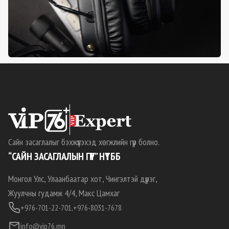
Сайн засаглалыг бэхжүүлэхэд хөгжлийн гүүр болно.
“САЙН ЗАСАГЛАЛЫН ГҮҮР” НҮТББ
Монгол Улс, Улаанбаатар хот, Чингэлтэй дүүрэг,
Жуулчны гудамж 4/4, Макс Цамхаг
+976-701-22-701,
+976-8031-7678
info@vip76.mn