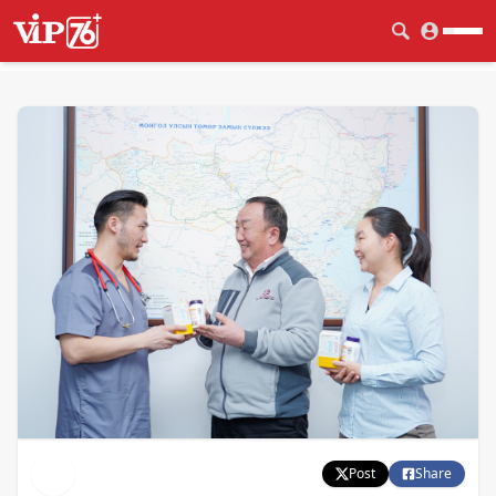
Post
Share