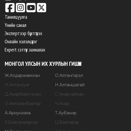
Танилцуулга
Үнийн санал
Экспертээр бүртгүүлэх
Онлайн хэлэлцүүлэг
Expert сэтгүүл захиалах
МОНГОЛ УЛСЫН ИХ ХУРЛЫН ГИШҮҮН
Ж
.
Алдаржавхлан
О
.
Алтангэрэл
Н
.
Алтанхуяг
Н
.
Алтаншагай
Д
.
Амарбаясгалан
С
.
Амарсайхан
О
.
Амгаланбаатар
Ч
.
Анар
А
.
Ариунзаяа
Т
.
Аубакир
Х
.
Баасанжаргал
Ц
.
Баатархүү