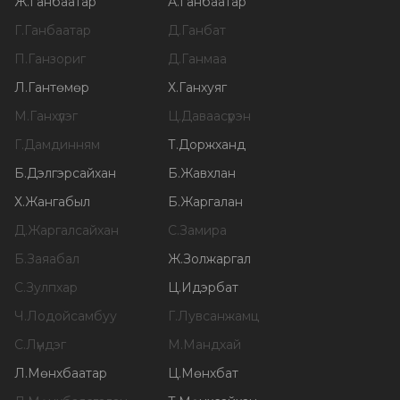
Ж
.
Ганбаатар
А
.
Ганбаатар
Г
.
Ганбаатар
Д
.
Ганбат
П
.
Ганзориг
Д
.
Ганмаа
Л
.
Гантөмөр
Х
.
Ганхуяг
М
.
Ганхүлэг
Ц
.
Даваасүрэн
Г
.
Дамдинням
Т
.
Доржханд
Б
.
Дэлгэрсайхан
Б
.
Жавхлан
Х
.
Жангабыл
Б
.
Жаргалан
Д
.
Жаргалсайхан
С
.
Замира
Б
.
Заяабал
Ж
.
Золжаргал
С
.
Зулпхар
Ц
.
Идэрбат
Ч
.
Лодойсамбуу
Г
.
Лувсанжамц
С
.
Лүндэг
М
.
Мандхай
Л
.
Мөнхбаатар
Ц
.
Мөнхбат