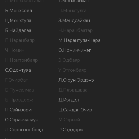
Л
.
Мөнхбаясгалан
Т
.
Мөнхсайхан
Б
.
Мөнхсоёл
П
.
Мөнхтулга
Ц
.
Мөнхтуяа
З
.
Мэндсайхан
Б
.
Найдалаа
Н
.
Наранбаатар
П
.
Наранбаяр
М
.
Нарантуяа-Нара
Ч
.
Номин
О
.
Номинчимэг
Н
.
Номтойбаяр
Э
.
Одбаяр
С
.
Одонтуяа
У
.
Отгонбаяр
Г
.
Очирбат
Л
.
Оюун-Эрдэнэ
Б
.
Пунсалмаа
Д
.
Пүрэвдаваа
Б
.
Пүрэвдорж
Д
.
Рэгдэл
П
.
Сайнзориг
Ц
.
Сандаг-Очир
О
.
Саранчулуун
М
.
Сарнай
Л
.
Соронзонболд
Р
.
Сэддорж