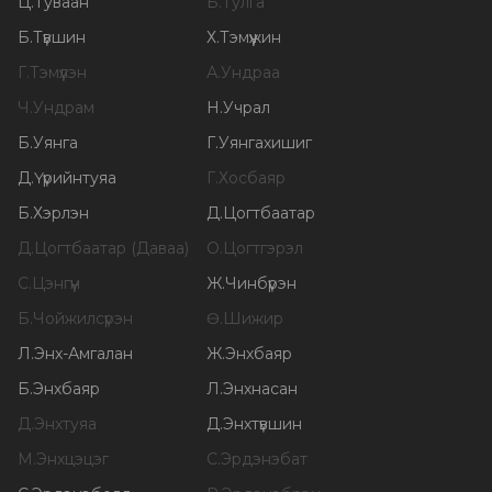
Ц
.
Туваан
Б
.
Тулга
Б
.
Түвшин
Х
.
Тэмүүжин
Г
.
Тэмүүлэн
А
.
Ундраа
Ч
.
Ундрам
Н
.
Учрал
Б
.
Уянга
Г
.
Уянгахишиг
Д
.
Үүрийнтуяа
Г
.
Хосбаяр
Б
.
Хэрлэн
Д
.
Цогтбаатар
Д
.
Цогтбаатар (Даваа)
О
.
Цогтгэрэл
С
.
Цэнгүүн
Ж
.
Чинбүрэн
Б
.
Чойжилсүрэн
Ө
.
Шижир
Л
.
Энх-Амгалан
Ж
.
Энхбаяр
Б
.
Энхбаяр
Л
.
Энхнасан
Д
.
Энхтуяа
Д
.
Энхтүвшин
М
.
Энхцэцэг
С
.
Эрдэнэбат