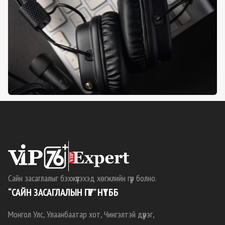
Сайн засаглалыг бэхжүүлэхэд хөгжлийн гүүр болно.
“САЙН ЗАСАГЛАЛЫН ГҮҮР” НҮТББ
Монгол Улс, Улаанбаатар хот, Чингэлтэй дүүрэг,