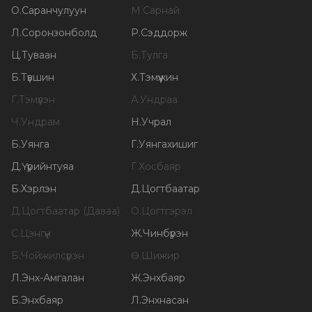
О
.
Саранчулуун
М
.
Сарнай
Л
.
Соронзонболд
Р
.
Сэддорж
Ц
.
Туваан
Б
.
Тулга
Б
.
Түвшин
Х
.
Тэмүүжин
Г
.
Тэмүүлэн
А
.
Ундраа
Ч
.
Ундрам
Н
.
Учрал
Б
.
Уянга
Г
.
Уянгахишиг
Д
.
Үүрийнтуяа
Г
.
Хосбаяр
Б
.
Хэрлэн
Д
.
Цогтбаатар
Д
.
Цогтбаатар (Даваа)
О
.
Цогтгэрэл
С
.
Цэнгүүн
Ж
.
Чинбүрэн
Б
.
Чойжилсүрэн
Ө
.
Шижир
Л
.
Энх-Амгалан
Ж
.
Энхбаяр
Б
.
Энхбаяр
Л
.
Энхнасан