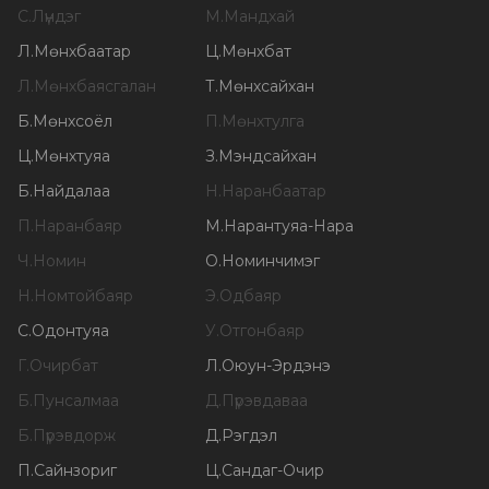
С
.
Лүндэг
М
.
Мандхай
Л
.
Мөнхбаатар
Ц
.
Мөнхбат
Л
.
Мөнхбаясгалан
Т
.
Мөнхсайхан
Б
.
Мөнхсоёл
П
.
Мөнхтулга
Ц
.
Мөнхтуяа
З
.
Мэндсайхан
Б
.
Найдалаа
Н
.
Наранбаатар
П
.
Наранбаяр
М
.
Нарантуяа-Нара
Ч
.
Номин
О
.
Номинчимэг
Н
.
Номтойбаяр
Э
.
Одбаяр
С
.
Одонтуяа
У
.
Отгонбаяр
Г
.
Очирбат
Л
.
Оюун-Эрдэнэ
Б
.
Пунсалмаа
Д
.
Пүрэвдаваа
Б
.
Пүрэвдорж
Д
.
Рэгдэл
П
.
Сайнзориг
Ц
.
Сандаг-Очир