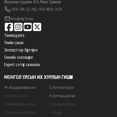
Жуулчны гудамж 4/4, Макс Цамхаг
+976-701-22-701,
+976-8031-7678
info@vip76.mn
Танилцуулга
Үнийн санал
Экспертээр бүртгүүлэх
Онлайн хэлэлцүүлэг
Expert сэтгүүл захиалах
МОНГОЛ УЛСЫН ИХ ХУРЛЫН ГИШҮҮН
Ж
.
Алдаржавхлан
О
.
Алтангэрэл
Н
.
Алтанхуяг
Н
.
Алтаншагай
Д
.
Амарбаясгалан
С
.
Амарсайхан
О
.
Амгаланбаатар
Ч
.
Анар