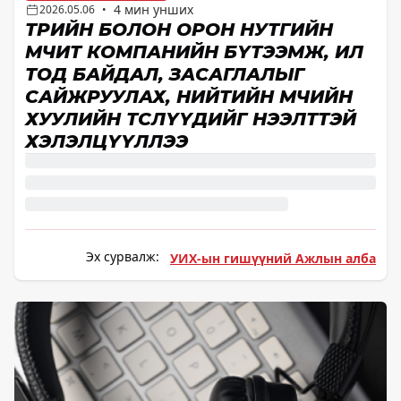
4 мин унших
2026.05.06
•
ТӨРИЙН БОЛОН ОРОН НУТГИЙН
ӨМЧИТ КОМПАНИЙН БҮТЭЭМЖ, ИЛ
ТОД БАЙДАЛ, ЗАСАГЛАЛЫГ
САЙЖРУУЛАХ, НИЙТИЙН ӨМЧИЙН
ХУУЛИЙН ТӨСЛҮҮДИЙГ НЭЭЛТТЭЙ
ХЭЛЭЛЦҮҮЛЛЭЭ
Эх сурвалж:
УИХ-ын гишүүний Ажлын алба