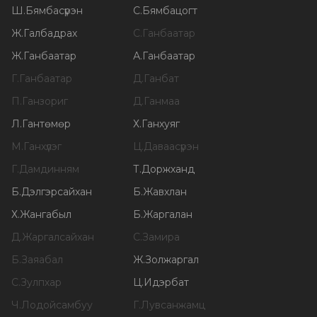
Ш
.
Бямбасүрэн
С
.
Бямбацогт
Ж
.
Галбадрах
С
.
Ганбаатар
Ж
.
Ганбаатар
А
.
Ганбаатар
Г
.
Ганбаатар
Д
.
Ганбат
П
.
Ганзориг
Д
.
Ганмаа
Л
.
Гантөмөр
Х
.
Ганхуяг
М
.
Ганхүлэг
Ц
.
Даваасүрэн
Г
.
Дамдинням
Т
.
Доржханд
Б
.
Дэлгэрсайхан
Б
.
Жавхлан
Х
.
Жангабыл
Б
.
Жаргалан
Д
.
Жаргалсайхан
С
.
Замира
Б
.
Заяабал
Ж
.
Золжаргал
С
.
Зулпхар
Ц
.
Идэрбат
Ч
.
Лодойсамбуу
Г
.
Лувсанжамц