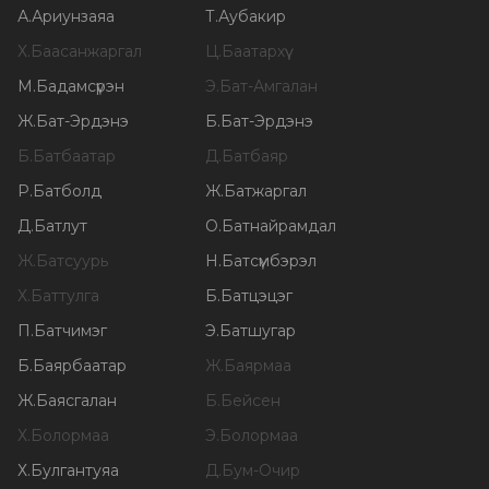
А
.
Ариунзаяа
Т
.
Аубакир
Х
.
Баасанжаргал
Ц
.
Баатархүү
М
.
Бадамсүрэн
Э
.
Бат-Амгалан
Ж
.
Бат-Эрдэнэ
Б
.
Бат-Эрдэнэ
Б
.
Батбаатар
Д
.
Батбаяр
Р
.
Батболд
Ж
.
Батжаргал
Д
.
Батлут
О
.
Батнайрамдал
Ж
.
Батсуурь
Н
.
Батсүмбэрэл
Х
.
Баттулга
Б
.
Батцэцэг
П
.
Батчимэг
Э
.
Батшугар
Б
.
Баярбаатар
Ж
.
Баярмаа
Ж
.
Баясгалан
Б
.
Бейсен
Х
.
Болормаа
Э
.
Болормаа
Х
.
Булгантуяа
Д
.
Бум-Очир