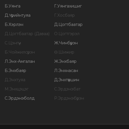
Б
.
Уянга
Г
.
Уянгахишиг
Д
.
Үүрийнтуяа
Г
.
Хосбаяр
Б
.
Хэрлэн
Д
.
Цогтбаатар
Д
.
Цогтбаатар (Даваа)
О
.
Цогтгэрэл
С
.
Цэнгүүн
Ж
.
Чинбүрэн
Б
.
Чойжилсүрэн
Ө
.
Шижир
Л
.
Энх-Амгалан
Ж
.
Энхбаяр
Б
.
Энхбаяр
Л
.
Энхнасан
Д
.
Энхтуяа
Д
.
Энхтүвшин
М
.
Энхцэцэг
С
.
Эрдэнэбат
С
.
Эрдэнэболд
Р
.
Эрдэнэбүрэн