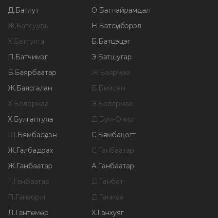
Д
.
Батлут
О
.
Батнайрамдал
Ж
.
Батсуурь
Н
.
Батсүмбэрэл
Х
.
Баттулга
Б
.
Батцэцэг
П
.
Батчимэг
Э
.
Батшугар
Б
.
Баярбаатар
Ж
.
Баярмаа
Ж
.
Баясгалан
Б
.
Бейсен
Х
.
Болормаа
Э
.
Болормаа
Х
.
Булгантуяа
Д
.
Бум-Очир
Ш
.
Бямбасүрэн
С
.
Бямбацогт
Ж
.
Галбадрах
С
.
Ганбаатар
Ж
.
Ганбаатар
А
.
Ганбаатар
Г
.
Ганбаатар
Д
.
Ганбат
П
.
Ганзориг
Д
.
Ганмаа
Л
.
Гантөмөр
Х
.
Ганхуяг