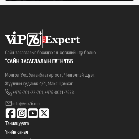
Сайн засаглалыг бэхжүүлэхэд хөгжлийн гүүр болно.
“САЙН ЗАСАГЛАЛЫН ГҮҮР” НҮТББ
Монгол Улс, Улаанбаатар хот, Чингэлтэй дүүрэг,
Жуулчны гудамж 4/4, Макс Цамхаг
+976-701-22-701,
+976-8031-7678
info@vip76.mn
Танилцуулга
Үнийн санал