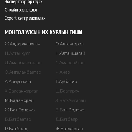
Экспертээр бүртгүүлэх
Онлайн хэлэлцүүлэг
Expert сэтгүүл захиалах
МОНГОЛ УЛСЫН ИХ ХУРЛЫН ГИШҮҮН
Ж
.
Алдаржавхлан
О
.
Алтангэрэл
Н
.
Алтанхуяг
Н
.
Алтаншагай
Д
.
Амарбаясгалан
С
.
Амарсайхан
О
.
Амгаланбаатар
Ч
.
Анар
А
.
Ариунзаяа
Т
.
Аубакир
Х
.
Баасанжаргал
Ц
.
Баатархүү
М
.
Бадамсүрэн
Э
.
Бат-Амгалан
Ж
.
Бат-Эрдэнэ
Б
.
Бат-Эрдэнэ
Б
.
Батбаатар
Д
.
Батбаяр
Р
.
Батболд
Ж
.
Батжаргал