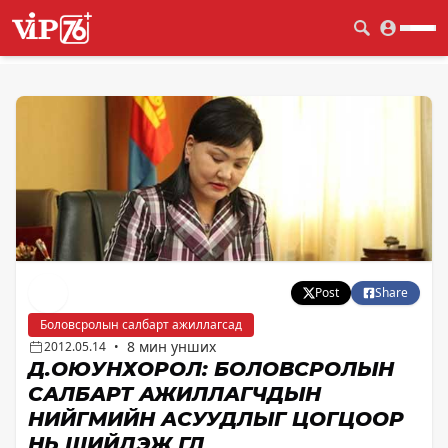
Post
Share
Боловсролын салбарт ажиллагсад
8 мин унших
2012.05.14
•
Д.ОЮУНХОРОЛ: БОЛОВСРОЛЫН
САЛБАРТ АЖИЛЛАГЧДЫН
НИЙГМИЙН АСУУДЛЫГ ЦОГЦООР
НЬ ШИЙДЭЖ ӨГЛӨӨ