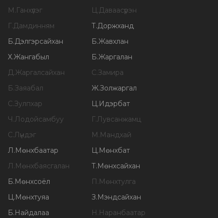
М
.
Ганхүлэг
Ц
.
Даваасүрэн
Г
.
Дамдинням
Т
.
Доржханд
Б
.
Дэлгэрсайхан
Б
.
Жавхлан
Х
.
Жангабыл
Б
.
Жаргалан
Д
.
Жаргалсайхан
С
.
Замира
Б
.
Заяабал
Ж
.
Золжаргал
С
.
Зулпхар
Ц
.
Идэрбат
Ч
.
Лодойсамбуу
Г
.
Лувсанжамц
С
.
Лүндэг
М
.
Мандхай
Л
.
Мөнхбаатар
Ц
.
Мөнхбат
Л
.
Мөнхбаясгалан
Т
.
Мөнхсайхан
Б
.
Мөнхсоёл
П
.
Мөнхтулга
Ц
.
Мөнхтуяа
З
.
Мэндсайхан
Б
.
Найдалаа
Н
.
Наранбаатар