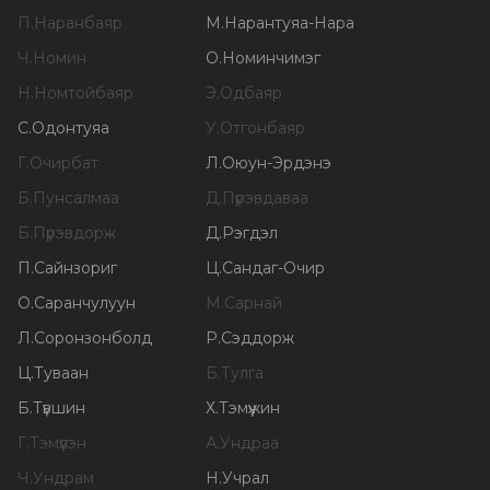
П
.
Наранбаяр
М
.
Нарантуяа-Нара
Ч
.
Номин
О
.
Номинчимэг
Н
.
Номтойбаяр
Э
.
Одбаяр
С
.
Одонтуяа
У
.
Отгонбаяр
Г
.
Очирбат
Л
.
Оюун-Эрдэнэ
Б
.
Пунсалмаа
Д
.
Пүрэвдаваа
Б
.
Пүрэвдорж
Д
.
Рэгдэл
П
.
Сайнзориг
Ц
.
Сандаг-Очир
О
.
Саранчулуун
М
.
Сарнай
Л
.
Соронзонболд
Р
.
Сэддорж
Ц
.
Туваан
Б
.
Тулга
Б
.
Түвшин
Х
.
Тэмүүжин
Г
.
Тэмүүлэн
А
.
Ундраа
Ч
.
Ундрам
Н
.
Учрал