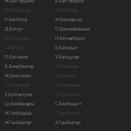
Ж
.
Бат-Эрдэнэ
Б
.
Бат-Эрдэнэ
Б
.
Батбаатар
Д
.
Батбаяр
Р
.
Батболд
Ж
.
Батжаргал
Д
.
Батлут
О
.
Батнайрамдал
Ж
.
Батсуурь
Н
.
Батсүмбэрэл
Х
.
Баттулга
Б
.
Батцэцэг
П
.
Батчимэг
Э
.
Батшугар
Б
.
Баярбаатар
Ж
.
Баярмаа
Ж
.
Баясгалан
Б
.
Бейсен
Х
.
Болормаа
Э
.
Болормаа
Х
.
Булгантуяа
Д
.
Бум-Очир
Ш
.
Бямбасүрэн
С
.
Бямбацогт
Ж
.
Галбадрах
С
.
Ганбаатар
Ж
.
Ганбаатар
А
.
Ганбаатар