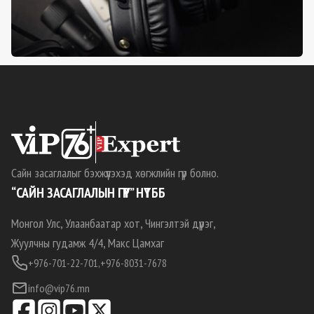
Сайн засаглалыг бэхжүүлэхэд хөгжлийн гүүр болно.
“САЙН ЗАСАГЛАЛЫН ГҮҮР” НҮТББ
Монгол Улс, Улаанбаатар хот, Чингэлтэй дүүрэг,
Жуулчны гудамж 4/4, Макс Цамхаг
+976-701-22-701,
+976-8031-7678
info@vip76.mn