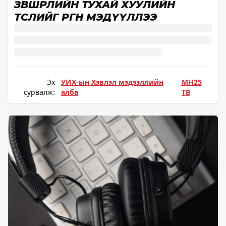
ЗӨВШӨӨРЛИЙН ТУХАЙ ХУУЛИЙН
ТӨСЛИЙГ ӨРГӨН МЭДҮҮЛЛЭЭ
Эх
УИХ-ын Хэвлэл мэдээллийн
МН25
сурвалж:
алба
ТВ