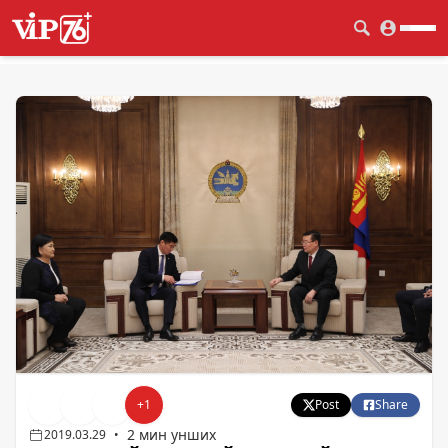
+
1
Post
Share
2 мин унших
2019.03.29
•