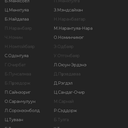
Б
.
Мөнхсоёл
П
.
Мөнхтулга
Ц
.
Мөнхтуяа
З
.
Мэндсайхан
Б
.
Найдалаа
Н
.
Наранбаатар
П
.
Наранбаяр
М
.
Нарантуяа-Нара
Ч
.
Номин
О
.
Номинчимэг
Н
.
Номтойбаяр
Э
.
Одбаяр
С
.
Одонтуяа
У
.
Отгонбаяр
Г
.
Очирбат
Л
.
Оюун-Эрдэнэ
Б
.
Пунсалмаа
Д
.
Пүрэвдаваа
Б
.
Пүрэвдорж
Д
.
Рэгдэл
П
.
Сайнзориг
Ц
.
Сандаг-Очир
О
.
Саранчулуун
М
.
Сарнай
Л
.
Соронзонболд
Р
.
Сэддорж
Ц
.
Туваан
Б
.
Тулга