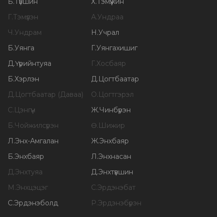
Б
.
Түвшин
Х
.
Тэмүүжин
Г
.
Тэмүүлэн
А
.
Ундраа
Ч
.
Ундрам
Н
.
Учрал
Б
.
Уянга
Г
.
Уянгахишиг
Д
.
Үүрийнтуяа
Г
.
Хосбаяр
Б
.
Хэрлэн
Д
.
Цогтбаатар
Д
.
Цогтбаатар (Даваа)
О
.
Цогтгэрэл
С
.
Цэнгүүн
Ж
.
Чинбүрэн
Б
.
Чойжилсүрэн
Ө
.
Шижир
Л
.
Энх-Амгалан
Ж
.
Энхбаяр
Б
.
Энхбаяр
Л
.
Энхнасан
Д
.
Энхтуяа
Д
.
Энхтүвшин
М
.
Энхцэцэг
С
.
Эрдэнэбат
С
.
Эрдэнэболд
Р
.
Эрдэнэбүрэн