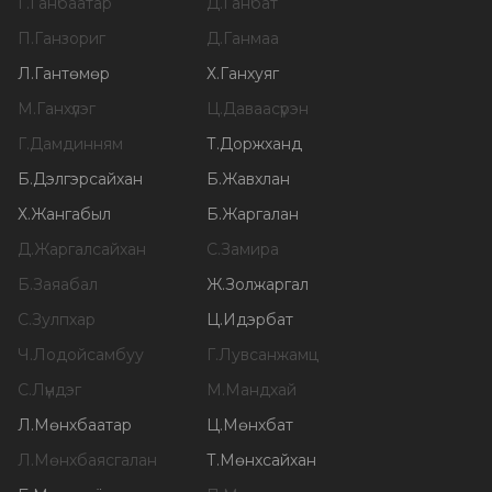
Г
.
Ганбаатар
Д
.
Ганбат
П
.
Ганзориг
Д
.
Ганмаа
Л
.
Гантөмөр
Х
.
Ганхуяг
М
.
Ганхүлэг
Ц
.
Даваасүрэн
Г
.
Дамдинням
Т
.
Доржханд
Б
.
Дэлгэрсайхан
Б
.
Жавхлан
Х
.
Жангабыл
Б
.
Жаргалан
Д
.
Жаргалсайхан
С
.
Замира
Б
.
Заяабал
Ж
.
Золжаргал
С
.
Зулпхар
Ц
.
Идэрбат
Ч
.
Лодойсамбуу
Г
.
Лувсанжамц
С
.
Лүндэг
М
.
Мандхай
Л
.
Мөнхбаатар
Ц
.
Мөнхбат
Л
.
Мөнхбаясгалан
Т
.
Мөнхсайхан