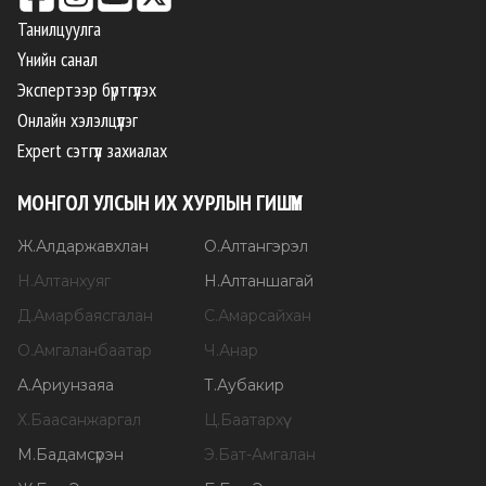
Танилцуулга
Үнийн санал
Экспертээр бүртгүүлэх
Онлайн хэлэлцүүлэг
Expert сэтгүүл захиалах
МОНГОЛ УЛСЫН ИХ ХУРЛЫН ГИШҮҮН
Ж
.
Алдаржавхлан
О
.
Алтангэрэл
Н
.
Алтанхуяг
Н
.
Алтаншагай
Д
.
Амарбаясгалан
С
.
Амарсайхан
О
.
Амгаланбаатар
Ч
.
Анар
А
.
Ариунзаяа
Т
.
Аубакир
Х
.
Баасанжаргал
Ц
.
Баатархүү
М
.
Бадамсүрэн
Э
.
Бат-Амгалан