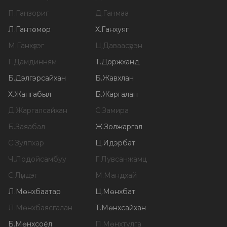
П
.
Ганзориг
Д
.
Ганмаа
Л
.
Гантөмөр
Х
.
Ганхуяг
М
.
Ганхүлэг
Ц
.
Даваасүрэн
Г
.
Дамдинням
Т
.
Доржханд
Б
.
Дэлгэрсайхан
Б
.
Жавхлан
Х
.
Жангабыл
Б
.
Жаргалан
Д
.
Жаргалсайхан
С
.
Замира
Б
.
Заяабал
Ж
.
Золжаргал
С
.
Зулпхар
Ц
.
Идэрбат
Ч
.
Лодойсамбуу
Г
.
Лувсанжамц
С
.
Лүндэг
М
.
Мандхай
Л
.
Мөнхбаатар
Ц
.
Мөнхбат
Л
.
Мөнхбаясгалан
Т
.
Мөнхсайхан
Б
.
Мөнхсоёл
П
.
Мөнхтулга