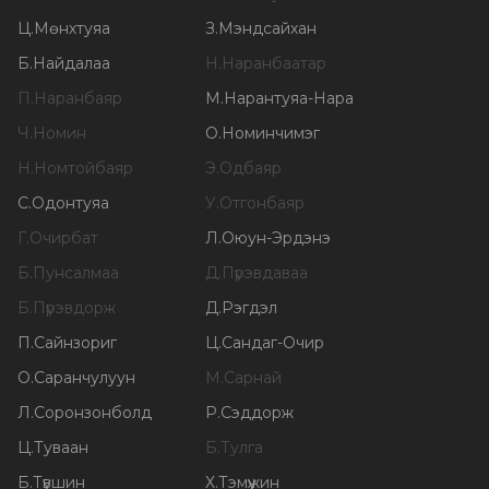
Ц
.
Мөнхтуяа
З
.
Мэндсайхан
Б
.
Найдалаа
Н
.
Наранбаатар
П
.
Наранбаяр
М
.
Нарантуяа-Нара
Ч
.
Номин
О
.
Номинчимэг
Н
.
Номтойбаяр
Э
.
Одбаяр
С
.
Одонтуяа
У
.
Отгонбаяр
Г
.
Очирбат
Л
.
Оюун-Эрдэнэ
Б
.
Пунсалмаа
Д
.
Пүрэвдаваа
Б
.
Пүрэвдорж
Д
.
Рэгдэл
П
.
Сайнзориг
Ц
.
Сандаг-Очир
О
.
Саранчулуун
М
.
Сарнай
Л
.
Соронзонболд
Р
.
Сэддорж
Ц
.
Туваан
Б
.
Тулга
Б
.
Түвшин
Х
.
Тэмүүжин