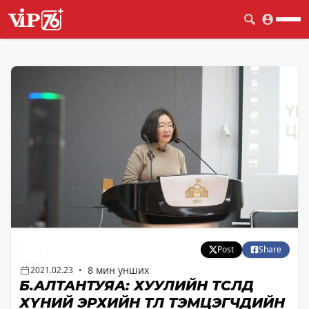
Post
Share
8 мин унших
2021.02.23
•
Б.АЛТАНТУЯА: ХУУЛИЙН ТӨСӨЛД
ХҮНИЙ ЭРХИЙН ТӨЛӨӨ ТЭМЦЭГЧДИЙН