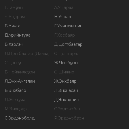
Г
.
Тэмүүлэн
А
.
Ундраа
Ч
.
Ундрам
Н
.
Учрал
Б
.
Уянга
Г
.
Уянгахишиг
Д
.
Үүрийнтуяа
Г
.
Хосбаяр
Б
.
Хэрлэн
Д
.
Цогтбаатар
Д
.
Цогтбаатар (Даваа)
О
.
Цогтгэрэл
С
.
Цэнгүүн
Ж
.
Чинбүрэн
Б
.
Чойжилсүрэн
Ө
.
Шижир
Л
.
Энх-Амгалан
Ж
.
Энхбаяр
Б
.
Энхбаяр
Л
.
Энхнасан
Д
.
Энхтуяа
Д
.
Энхтүвшин
М
.
Энхцэцэг
С
.
Эрдэнэбат
С
.
Эрдэнэболд
Р
.
Эрдэнэбүрэн