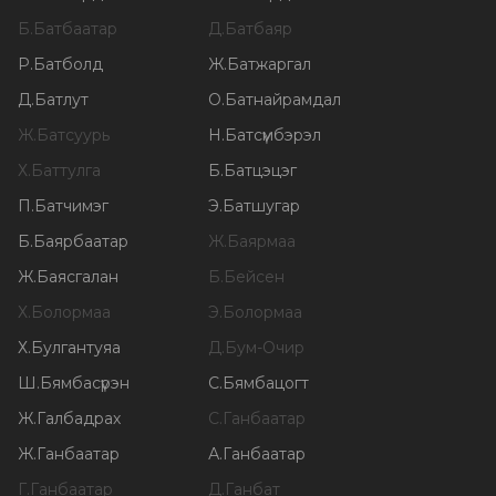
Б
.
Батбаатар
Д
.
Батбаяр
Р
.
Батболд
Ж
.
Батжаргал
Д
.
Батлут
О
.
Батнайрамдал
Ж
.
Батсуурь
Н
.
Батсүмбэрэл
Х
.
Баттулга
Б
.
Батцэцэг
П
.
Батчимэг
Э
.
Батшугар
Б
.
Баярбаатар
Ж
.
Баярмаа
Ж
.
Баясгалан
Б
.
Бейсен
Х
.
Болормаа
Э
.
Болормаа
Х
.
Булгантуяа
Д
.
Бум-Очир
Ш
.
Бямбасүрэн
С
.
Бямбацогт
Ж
.
Галбадрах
С
.
Ганбаатар
Ж
.
Ганбаатар
А
.
Ганбаатар
Г
.
Ганбаатар
Д
.
Ганбат