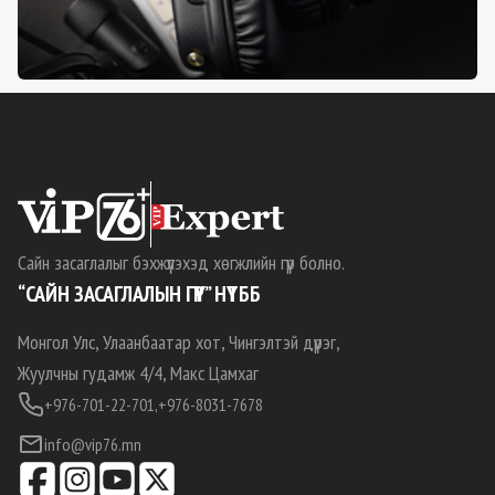
Сайн засаглалыг бэхжүүлэхэд хөгжлийн гүүр болно.
“САЙН ЗАСАГЛАЛЫН ГҮҮР” НҮТББ
Монгол Улс, Улаанбаатар хот, Чингэлтэй дүүрэг,
Жуулчны гудамж 4/4, Макс Цамхаг
+976-701-22-701,
+976-8031-7678
info@vip76.mn