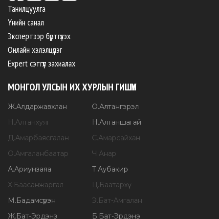
Танилцуулга
Үнийн санал
Экспертээр бүртгүүлэх
Онлайн хэлэлцүүлэг
Expert сэтгүүл захиалах
МОНГОЛ УЛСЫН ИХ ХУРЛЫН ГИШҮҮН
Ж
.
Алдаржавхлан
О
.
Алтангэрэл
Н
.
Алтанхуяг
Н
.
Алтаншагай
Д
.
Амарбаясгалан
С
.
Амарсайхан
О
.
Амгаланбаатар
Ч
.
Анар
А
.
Ариунзаяа
Т
.
Аубакир
Х
.
Баасанжаргал
Ц
.
Баатархүү
М
.
Бадамсүрэн
Э
.
Бат-Амгалан
Ж
.
Бат-Эрдэнэ
Б
.
Бат-Эрдэнэ