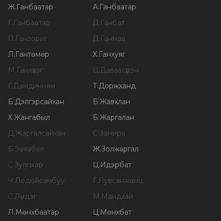
Ж
.
Ганбаатар
А
.
Ганбаатар
Г
.
Ганбаатар
Д
.
Ганбат
П
.
Ганзориг
Д
.
Ганмаа
Л
.
Гантөмөр
Х
.
Ганхуяг
М
.
Ганхүлэг
Ц
.
Даваасүрэн
Г
.
Дамдинням
Т
.
Доржханд
Б
.
Дэлгэрсайхан
Б
.
Жавхлан
Х
.
Жангабыл
Б
.
Жаргалан
Д
.
Жаргалсайхан
С
.
Замира
Б
.
Заяабал
Ж
.
Золжаргал
С
.
Зулпхар
Ц
.
Идэрбат
Ч
.
Лодойсамбуу
Г
.
Лувсанжамц
С
.
Лүндэг
М
.
Мандхай
Л
.
Мөнхбаатар
Ц
.
Мөнхбат