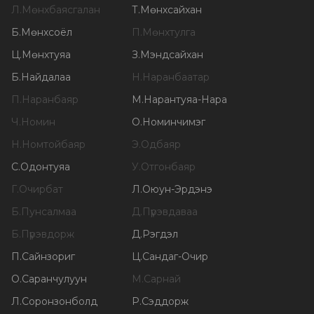
Л
.
Мөнхбаясгалан
Т
.
Мөнхсайхан
Б
.
Мөнхсоёл
П
.
Мөнхтулга
Ц
.
Мөнхтуяа
З
.
Мэндсайхан
Б
.
Найдалаа
Н
.
Наранбаатар
П
.
Наранбаяр
М
.
Нарантуяа-Нара
Ч
.
Номин
О
.
Номинчимэг
Н
.
Номтойбаяр
Э
.
Одбаяр
С
.
Одонтуяа
У
.
Отгонбаяр
Г
.
Очирбат
Л
.
Оюун-Эрдэнэ
Б
.
Пунсалмаа
Д
.
Пүрэвдаваа
Б
.
Пүрэвдорж
Д
.
Рэгдэл
П
.
Сайнзориг
Ц
.
Сандаг-Очир
О
.
Саранчулуун
М
.
Сарнай
Л
.
Соронзонболд
Р
.
Сэддорж