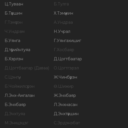
Ц
.
Туваан
Б
.
Тулга
Б
.
Түвшин
Х
.
Тэмүүжин
Г
.
Тэмүүлэн
А
.
Ундраа
Ч
.
Ундрам
Н
.
Учрал
Б
.
Уянга
Г
.
Уянгахишиг
Д
.
Үүрийнтуяа
Г
.
Хосбаяр
Б
.
Хэрлэн
Д
.
Цогтбаатар
Д
.
Цогтбаатар (Даваа)
О
.
Цогтгэрэл
С
.
Цэнгүүн
Ж
.
Чинбүрэн
Б
.
Чойжилсүрэн
Ө
.
Шижир
Л
.
Энх-Амгалан
Ж
.
Энхбаяр
Б
.
Энхбаяр
Л
.
Энхнасан
Д
.
Энхтуяа
Д
.
Энхтүвшин
М
.
Энхцэцэг
С
.
Эрдэнэбат