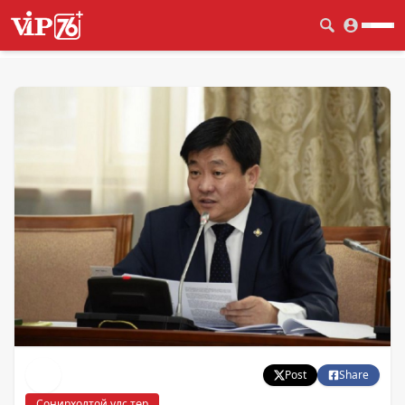
Post
Share
Сонирхолтой улс төр