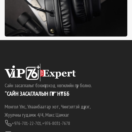
Сайн засаглалыг бэхжүүлэхэд хөгжлийн гүүр болно.
“САЙН ЗАСАГЛАЛЫН ГҮҮР” НҮТББ
Монгол Улс, Улаанбаатар хот, Чингэлтэй дүүрэг,
Жуулчны гудамж 4/4, Макс Цамхаг
+976-701-22-701,
+976-8031-7678