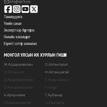
info@vip76.mn
Танилцуулга
Үнийн санал
Экспертээр бүртгүүлэх
Онлайн хэлэлцүүлэг
Expert сэтгүүл захиалах
МОНГОЛ УЛСЫН ИХ ХУРЛЫН ГИШҮҮН
Ж
.
Алдаржавхлан
О
.
Алтангэрэл
Н
.
Алтанхуяг
Н
.
Алтаншагай
Д
.
Амарбаясгалан
С
.
Амарсайхан
О
.
Амгаланбаатар
Ч
.
Анар
А
.
Ариунзаяа
Т
.
Аубакир
Х
.
Баасанжаргал
Ц
.
Баатархүү