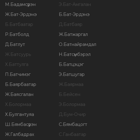
М
.
Бадамсүрэн
Э
.
Бат-Амгалан
Ж
.
Бат-Эрдэнэ
Б
.
Бат-Эрдэнэ
Б
.
Батбаатар
Д
.
Батбаяр
Р
.
Батболд
Ж
.
Батжаргал
Д
.
Батлут
О
.
Батнайрамдал
Ж
.
Батсуурь
Н
.
Батсүмбэрэл
Х
.
Баттулга
Б
.
Батцэцэг
П
.
Батчимэг
Э
.
Батшугар
Б
.
Баярбаатар
Ж
.
Баярмаа
Ж
.
Баясгалан
Б
.
Бейсен
Х
.
Болормаа
Э
.
Болормаа
Х
.
Булгантуяа
Д
.
Бум-Очир
Ш
.
Бямбасүрэн
С
.
Бямбацогт
Ж
.
Галбадрах
С
.
Ганбаатар