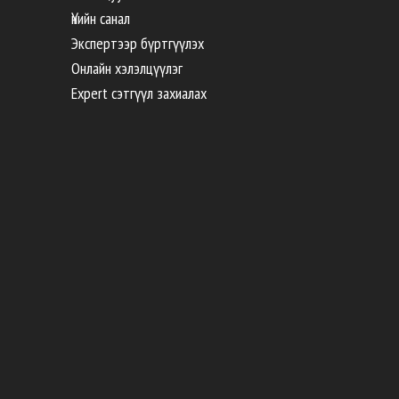
Үнийн санал
Экспертээр бүртгүүлэх
Онлайн хэлэлцүүлэг
Expert сэтгүүл захиалах