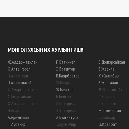
МОНГОЛ УЛСЫН ИХ ХУРЛЫН ГИШҮҮН
Ж
.
Алдаржавхлан
П
.
Батчимэг
Б
.
Дэлгэрсайхан
О
.
Алтангэрэл
Э
.
Батшугар
Б
.
Жавхлан
Н
.
Алтанхуяг
Б
.
Баярбаатар
Х
.
Жангабыл
Н
.
Алтаншагай
Ж
.
Баярмаа
Б
.
Жаргалан
Д
.
Амарбаясгалан
Ж
.
Баясгалан
Д
.
Жаргалсайхан
С
.
Амарсайхан
Б
.
Бейсен
С
.
Замира
О
.
Амгаланбаатар
Х
.
Болормаа
Б
.
Заяабал
Ч
.
Анар
Э
.
Болормаа
Ж
.
Золжаргал
А
.
Ариунзаяа
Х
.
Булгантуяа
С
.
Зулпхар
Т
.
Аубакир
Д
.
Бум-Очир
Ц
.
Идэрбат