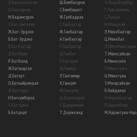
Х
.
Баасанжаргал
Ш
.
Бямбасүрэн
Ч
.
Лодойсамбуу
Ц
.
Баатархүү
С
.
Бямбацогт
Г
.
Лувсанжамц
М
.
Бадамсүрэн
Ж
.
Галбадрах
С
.
Лүндэг
Э
.
Бат-Амгалан
С
.
Ганбаатар
М
.
Мандхай
Ж
.
Бат-Эрдэнэ
Ж
.
Ганбаатар
Л
.
Мөнхбаатар
Б
.
Бат-Эрдэнэ
А
.
Ганбаатар
Ц
.
Мөнхбат
Б
.
Батбаатар
Г
.
Ганбаатар
Л
.
Мөнхбаясгалан
Д
.
Батбаяр
Д
.
Ганбат
Т
.
Мөнхсайхан
Р
.
Батболд
П
.
Ганзориг
Б
.
Мөнхсоёл
Ж
.
Батжаргал
Д
.
Ганмаа
П
.
Мөнхтулга
Д
.
Батлут
Л
.
Гантөмөр
Ц
.
Мөнхтуяа
О
.
Батнайрамдал
Х
.
Ганхуяг
З
.
Мэндсайхан
Ж
.
Батсуурь
М
.
Ганхүлэг
Б
.
Найдалаа
Н
.
Батсүмбэрэл
Ц
.
Даваасүрэн
Н
.
Наранбаатар
Х
.
Баттулга
Г
.
Дамдинням
П
.
Наранбаяр
Б
.
Батцэцэг
Т
.
Доржханд
М
.
Нарантуяа-Нар