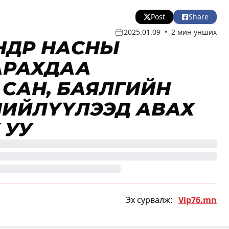
Post
Share
2025.01.09
•
2 мин унших
НДӨР НАСНЫ
ГАРАХДАА
САН, БАЯЛГИЙН
Ө НИЙЛҮҮЛЭЭД АВАХ
 УУ
Эх сурвалж:
Vip76.mn