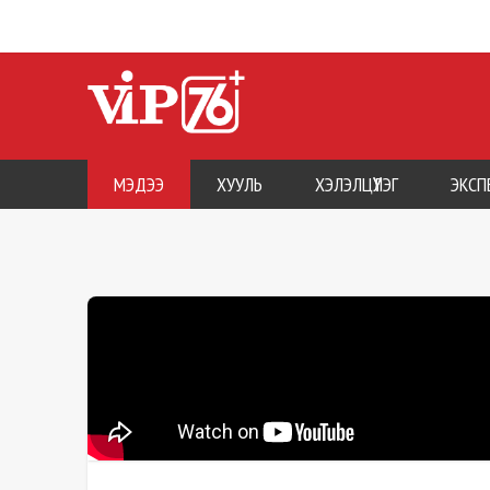
МЭДЭЭ
ХУУЛЬ
ХЭЛЭЛЦҮҮЛЭГ
ЭКСП