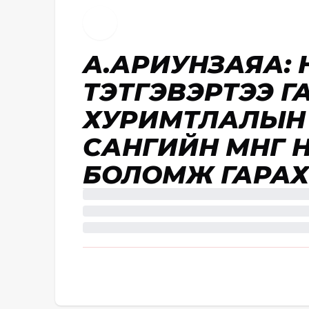
А.АРИУНЗАЯА: Ө
ТЭТГЭВЭРТЭЭ 
ХУРИМТЛАЛЫН 
САНГИЙН МӨНГӨ
БОЛОМЖ ГАРАХ