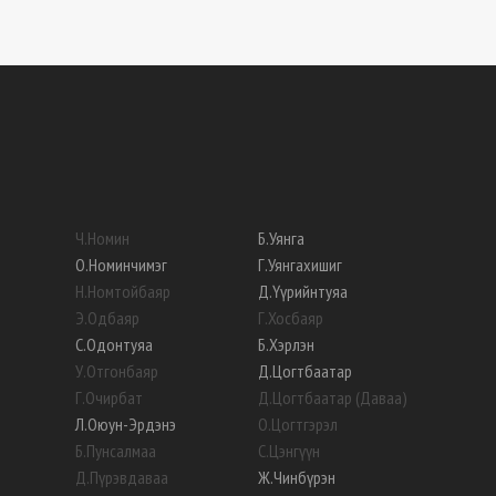
Ч
.
Номин
Б
.
Уянга
О
.
Номинчимэг
Г
.
Уянгахишиг
Н
.
Номтойбаяр
Д
.
Үүрийнтуяа
Э
.
Одбаяр
Г
.
Хосбаяр
С
.
Одонтуяа
Б
.
Хэрлэн
У
.
Отгонбаяр
Д
.
Цогтбаатар
Г
.
Очирбат
Д
.
Цогтбаатар (Даваа)
Л
.
Оюун-Эрдэнэ
О
.
Цогтгэрэл
Б
.
Пунсалмаа
С
.
Цэнгүүн
Д
.
Пүрэвдаваа
Ж
.
Чинбүрэн