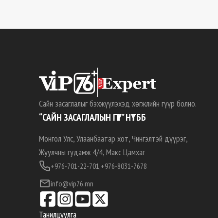
Сайн засаглалыг бэхжүүлэхэд хөгжлийн гүүр болно.
“САЙН ЗАСАГЛАЛЫН ГҮҮР” НҮТББ
Монгол Улс, Улаанбаатар хот, Чингэлтэй дүүрэг,
Жуулчны гудамж 4/4, Макс Цамхаг
+976-701-22-701,
+976-8031-7678
info@vip76.mn
Танилцуулга