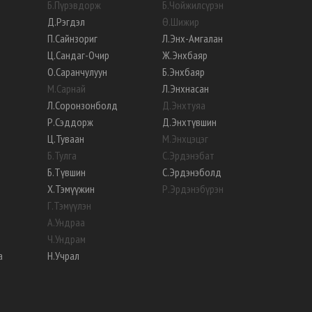
Б
.
Пүрэвдорж
Б
.
Чойжилсүрэн
Д
.
Рэгдэл
Ө
.
Шижир
П
.
Сайнзориг
Л
.
Энх-Амгалан
Ц
.
Сандаг-Очир
Ж
.
Энхбаяр
О
.
Саранчулуун
Б
.
Энхбаяр
М
.
Сарнай
Л
.
Энхнасан
Л
.
Соронзонболд
Д
.
Энхтуяа
Р
.
Сэддорж
Д
.
Энхтүвшин
Ц
.
Туваан
М
.
Энхцэцэг
Б
.
Тулга
С
.
Эрдэнэбат
Б
.
Түвшин
С
.
Эрдэнэболд
Х
.
Тэмүүжин
Р
.
Эрдэнэбүрэн
Г
.
Тэмүүлэн
А
.
Ундраа
Ч
.
Ундрам
а
Н
.
Учрал