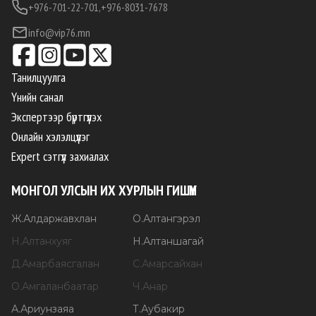
+976-701-22-701,
+976-8031-7678
info@vip76.mn
Танилцуулга
Үнийн санал
Экспертээр бүртгүүлэх
Онлайн хэлэлцүүлэг
Expert сэтгүүл захиалах
МОНГОЛ УЛСЫН ИХ ХУРЛЫН ГИШҮҮН
Ж
.
Алдаржавхлан
О
.
Алтангэрэл
Н
.
Алтанхуяг
Н
.
Алтаншагай
Д
.
Амарбаясгалан
С
.
Амарсайхан
О
.
Амгаланбаатар
Ч
.
Анар
А
.
Ариунзаяа
Т
.
Аубакир