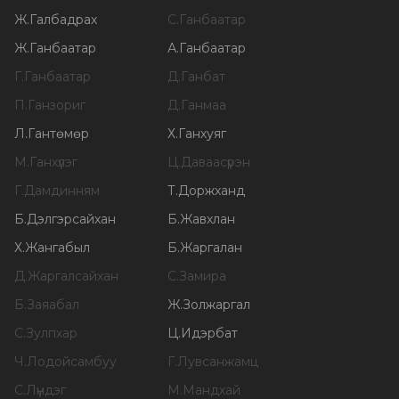
Ж
.
Галбадрах
С
.
Ганбаатар
Ж
.
Ганбаатар
А
.
Ганбаатар
Г
.
Ганбаатар
Д
.
Ганбат
П
.
Ганзориг
Д
.
Ганмаа
Л
.
Гантөмөр
Х
.
Ганхуяг
М
.
Ганхүлэг
Ц
.
Даваасүрэн
Г
.
Дамдинням
Т
.
Доржханд
Б
.
Дэлгэрсайхан
Б
.
Жавхлан
Х
.
Жангабыл
Б
.
Жаргалан
Д
.
Жаргалсайхан
С
.
Замира
Б
.
Заяабал
Ж
.
Золжаргал
С
.
Зулпхар
Ц
.
Идэрбат
Ч
.
Лодойсамбуу
Г
.
Лувсанжамц
С
.
Лүндэг
М
.
Мандхай