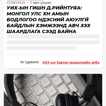
7 мин унших
2025.03.25
•
УИХ-ЫН ГИШҮҮН Д.ҮҮРИЙНТУЯА:
МОНГОЛ УЛС ХҮН АМЫН
БОДЛОГОО ҮНДЭСНИЙ АЮУЛГҮЙ
БАЙДЛЫН ХЭМЖЭЭНД АВЧ ҮЗЭХ
ШААРДЛАГА ҮҮСЭЭД БАЙНА
Эх сурвалж:
УИХ-ын Хэвлэл мэдээллийн алба