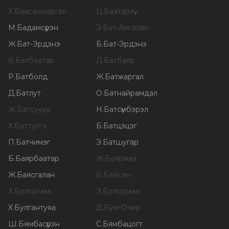
Х
.
Баасанжаргал
Ц
.
Баатархүү
М
.
Бадамсүрэн
Э
.
Бат-Амгалан
Ж
.
Бат-Эрдэнэ
Б
.
Бат-Эрдэнэ
Б
.
Батбаатар
Д
.
Батбаяр
Р
.
Батболд
Ж
.
Батжаргал
Д
.
Батлут
О
.
Батнайрамдал
Ж
.
Батсуурь
Н
.
Батсүмбэрэл
Х
.
Баттулга
Б
.
Батцэцэг
П
.
Батчимэг
Э
.
Батшугар
Б
.
Баярбаатар
Ж
.
Баярмаа
Ж
.
Баясгалан
Б
.
Бейсен
Х
.
Болормаа
Э
.
Болормаа
Х
.
Булгантуяа
Д
.
Бум-Очир
Ш
.
Бямбасүрэн
С
.
Бямбацогт