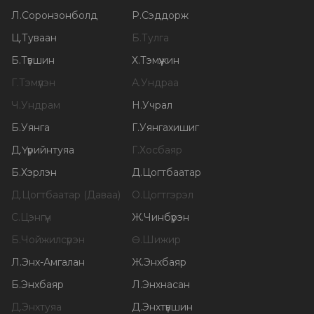
Л
.
Соронзонболд
Р
.
Сэддорж
Ц
.
Туваан
Б
.
Тулга
Б
.
Түвшин
Х
.
Тэмүүжин
Г
.
Тэмүүлэн
А
.
Ундраа
Ч
.
Ундрам
Н
.
Учрал
Б
.
Уянга
Г
.
Уянгахишиг
Д
.
Үүрийнтуяа
Г
.
Хосбаяр
Б
.
Хэрлэн
Д
.
Цогтбаатар
Д
.
Цогтбаатар (Даваа)
О
.
Цогтгэрэл
С
.
Цэнгүүн
Ж
.
Чинбүрэн
Б
.
Чойжилсүрэн
Ө
.
Шижир
Л
.
Энх-Амгалан
Ж
.
Энхбаяр
Б
.
Энхбаяр
Л
.
Энхнасан
Д
.
Энхтуяа
Д
.
Энхтүвшин