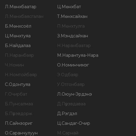
Л
.
Мөнхбаатар
Ц
.
Мөнхбат
Л
.
Мөнхбаясгалан
Т
.
Мөнхсайхан
Б
.
Мөнхсоёл
П
.
Мөнхтулга
Ц
.
Мөнхтуяа
З
.
Мэндсайхан
Б
.
Найдалаа
Н
.
Наранбаатар
П
.
Наранбаяр
М
.
Нарантуяа-Нара
Ч
.
Номин
О
.
Номинчимэг
Н
.
Номтойбаяр
Э
.
Одбаяр
С
.
Одонтуяа
У
.
Отгонбаяр
Г
.
Очирбат
Л
.
Оюун-Эрдэнэ
Б
.
Пунсалмаа
Д
.
Пүрэвдаваа
Б
.
Пүрэвдорж
Д
.
Рэгдэл
П
.
Сайнзориг
Ц
.
Сандаг-Очир
О
.
Саранчулуун
М
.
Сарнай