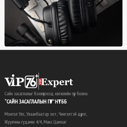
Сайн засаглалыг бэхжүүлэхэд хөгжлийн гүүр болно.
“САЙН ЗАСАГЛАЛЫН ГҮҮР” НҮТББ
Монгол Улс, Улаанбаатар хот, Чингэлтэй дүүрэг,
Жуулчны гудамж 4/4, Макс Цамхаг