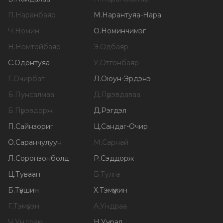
П
.
Наранбаяр
М
.
Нарантуяа-Нара
Ч
.
Номин
О
.
Номинчимэг
Н
.
Номтойбаяр
Э
.
Одбаяр
С
.
Одонтуяа
У
.
Отгонбаяр
Г
.
Очирбат
Л
.
Оюун-Эрдэнэ
Б
.
Пунсалмаа
Д
.
Пүрэвдаваа
Б
.
Пүрэвдорж
Д
.
Рэгдэл
П
.
Сайнзориг
Ц
.
Сандаг-Очир
О
.
Саранчулуун
М
.
Сарнай
Л
.
Соронзонболд
Р
.
Сэддорж
Ц
.
Туваан
Б
.
Тулга
Б
.
Түвшин
Х
.
Тэмүүжин
Г
.
Тэмүүлэн
А
.
Ундраа
Ч
.
Ундрам
Н
.
Учрал