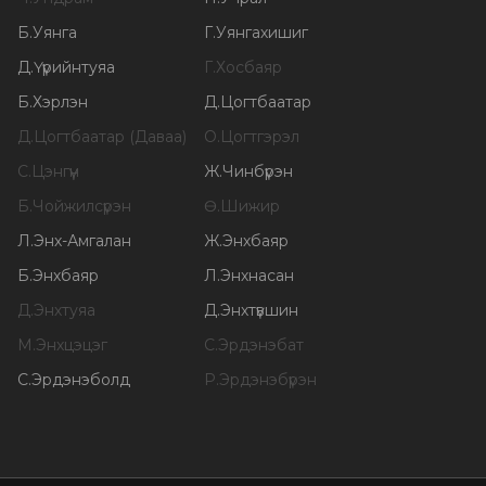
Б
.
Уянга
Г
.
Уянгахишиг
Д
.
Үүрийнтуяа
Г
.
Хосбаяр
Б
.
Хэрлэн
Д
.
Цогтбаатар
Д
.
Цогтбаатар (Даваа)
О
.
Цогтгэрэл
С
.
Цэнгүүн
Ж
.
Чинбүрэн
Б
.
Чойжилсүрэн
Ө
.
Шижир
Л
.
Энх-Амгалан
Ж
.
Энхбаяр
Б
.
Энхбаяр
Л
.
Энхнасан
Д
.
Энхтуяа
Д
.
Энхтүвшин
М
.
Энхцэцэг
С
.
Эрдэнэбат
С
.
Эрдэнэболд
Р
.
Эрдэнэбүрэн