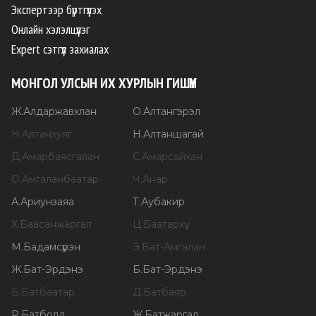
Экспертээр бүртгүүлэх
Онлайн хэлэлцүүлэг
Expert сэтгүүл захиалах
МОНГОЛ УЛСЫН ИХ ХУРЛЫН ГИШҮҮН
Ж
.
Алдаржавхлан
О
.
Алтангэрэл
Н
.
Алтанхуяг
Н
.
Алтаншагай
Д
.
Амарбаясгалан
С
.
Амарсайхан
О
.
Амгаланбаатар
Ч
.
Анар
А
.
Ариунзаяа
Т
.
Аубакир
Х
.
Баасанжаргал
Ц
.
Баатархүү
М
.
Бадамсүрэн
Э
.
Бат-Амгалан
Ж
.
Бат-Эрдэнэ
Б
.
Бат-Эрдэнэ
Б
.
Батбаатар
Д
.
Батбаяр
Р
.
Батболд
Ж
.
Батжаргал