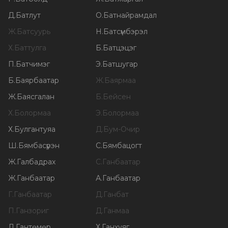
Д
.
Батлут
О
.
Батнайрамдал
Ж
.
Батсуурь
Н
.
Батсүмбэрэл
Х
.
Баттулга
Б
.
Батцэцэг
П
.
Батчимэг
Э
.
Батшугар
Б
.
Баярбаатар
Ж
.
Баярмаа
Ж
.
Баясгалан
Б
.
Бейсен
Х
.
Болормаа
Э
.
Болормаа
Х
.
Булгантуяа
Д
.
Бум-Очир
Ш
.
Бямбасүрэн
С
.
Бямбацогт
Ж
.
Галбадрах
С
.
Ганбаатар
Ж
.
Ганбаатар
А
.
Ганбаатар
Г
.
Ганбаатар
Д
.
Ганбат
П
.
Ганзориг
Д
.
Ганмаа
Л
.
Гантөмөр
Х
.
Ганхуяг