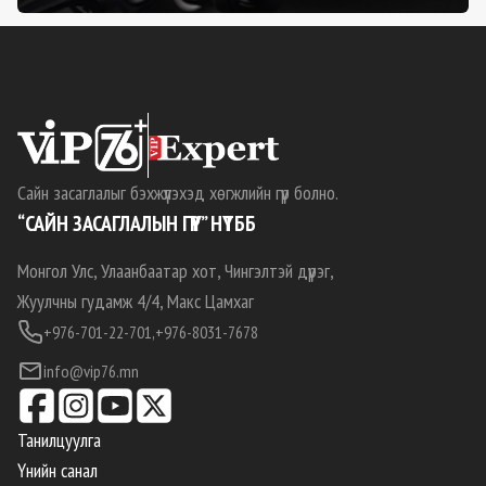
Сайн засаглалыг бэхжүүлэхэд хөгжлийн гүүр болно.
“САЙН ЗАСАГЛАЛЫН ГҮҮР” НҮТББ
Монгол Улс, Улаанбаатар хот, Чингэлтэй дүүрэг,
Жуулчны гудамж 4/4, Макс Цамхаг
+976-701-22-701,
+976-8031-7678
info@vip76.mn
Танилцуулга
Үнийн санал