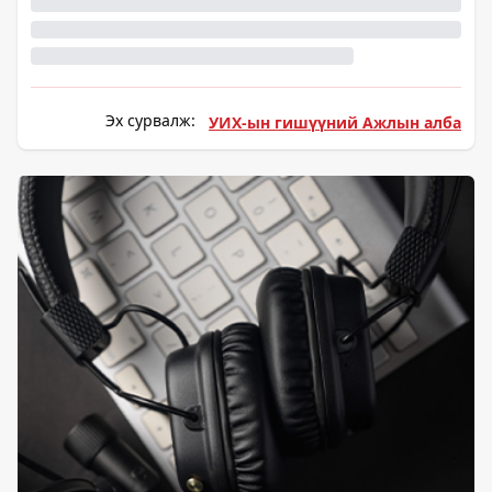
Эх сурвалж:
УИХ-ын гишүүний Ажлын алба