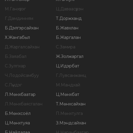
М
.
Ганхүлэг
Ц
.
Даваасүрэн
Г
.
Дамдинням
Т
.
Доржханд
Б
.
Дэлгэрсайхан
Б
.
Жавхлан
Х
.
Жангабыл
Б
.
Жаргалан
Д
.
Жаргалсайхан
С
.
Замира
Б
.
Заяабал
Ж
.
Золжаргал
С
.
Зулпхар
Ц
.
Идэрбат
Ч
.
Лодойсамбуу
Г
.
Лувсанжамц
С
.
Лүндэг
М
.
Мандхай
Л
.
Мөнхбаатар
Ц
.
Мөнхбат
Л
.
Мөнхбаясгалан
Т
.
Мөнхсайхан
Б
.
Мөнхсоёл
П
.
Мөнхтулга
Ц
.
Мөнхтуяа
З
.
Мэндсайхан
Б
.
Найдалаа
Н
.
Наранбаатар