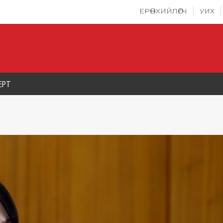
ЕРӨНХИЙЛӨГЧ
УИХ
ЕРТ