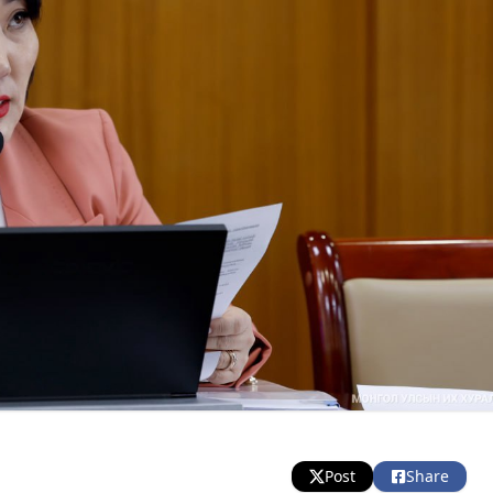
Post
Share