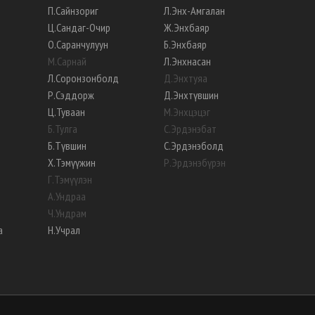
П
.
Сайнзориг
Л
.
Энх-Амгалан
Ц
.
Сандаг-Очир
Ж
.
Энхбаяр
О
.
Саранчулуун
Б
.
Энхбаяр
М
.
Сарнай
Л
.
Энхнасан
Л
.
Соронзонболд
Д
.
Энхтуяа
Р
.
Сэддорж
Д
.
Энхтүвшин
Ц
.
Туваан
М
.
Энхцэцэг
Б
.
Тулга
С
.
Эрдэнэбат
Б
.
Түвшин
С
.
Эрдэнэболд
Х
.
Тэмүүжин
Р
.
Эрдэнэбүрэн
Г
.
Тэмүүлэн
А
.
Ундраа
Ч
.
Ундрам
а
Н
.
Учрал