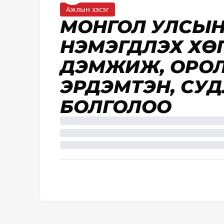
Ажлын хэсэг
МОНГОЛ УЛСЫН
НЭМЭГДҮҮЛЭХ Х
ДЭМЖИЖ, ОРО
ЭРДЭМТЭН, СУ
БОЛГОЛОО