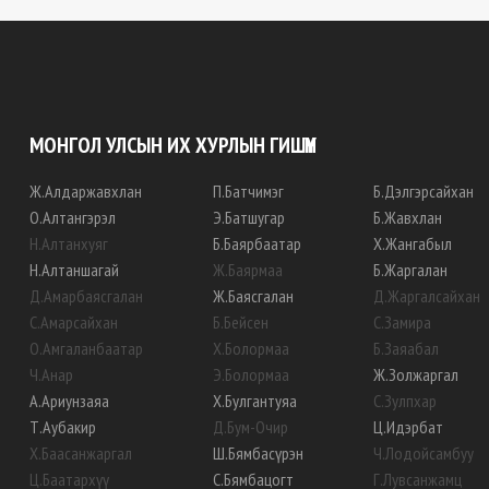
МОНГОЛ УЛСЫН ИХ ХУРЛЫН ГИШҮҮН
Ж
.
Алдаржавхлан
П
.
Батчимэг
Б
.
Дэлгэрсайхан
О
.
Алтангэрэл
Э
.
Батшугар
Б
.
Жавхлан
Н
.
Алтанхуяг
Б
.
Баярбаатар
Х
.
Жангабыл
Н
.
Алтаншагай
Ж
.
Баярмаа
Б
.
Жаргалан
Д
.
Амарбаясгалан
Ж
.
Баясгалан
Д
.
Жаргалсайхан
С
.
Амарсайхан
Б
.
Бейсен
С
.
Замира
О
.
Амгаланбаатар
Х
.
Болормаа
Б
.
Заяабал
Ч
.
Анар
Э
.
Болормаа
Ж
.
Золжаргал
А
.
Ариунзаяа
Х
.
Булгантуяа
С
.
Зулпхар
Т
.
Аубакир
Д
.
Бум-Очир
Ц
.
Идэрбат
Х
.
Баасанжаргал
Ш
.
Бямбасүрэн
Ч
.
Лодойсамбуу
Ц
.
Баатархүү
С
.
Бямбацогт
Г
.
Лувсанжамц