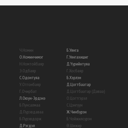
Ч
.
Номин
Б
.
Уянга
О
.
Номинчимэг
Г
.
Уянгахишиг
Н
.
Номтойбаяр
Д
.
Үүрийнтуяа
Э
.
Одбаяр
Г
.
Хосбаяр
С
.
Одонтуяа
Б
.
Хэрлэн
У
.
Отгонбаяр
Д
.
Цогтбаатар
Г
.
Очирбат
Д
.
Цогтбаатар (Даваа)
Л
.
Оюун-Эрдэнэ
О
.
Цогтгэрэл
Б
.
Пунсалмаа
С
.
Цэнгүүн
Д
.
Пүрэвдаваа
Ж
.
Чинбүрэн
Б
.
Пүрэвдорж
Б
.
Чойжилсүрэн
Д
.
Рэгдэл
Ө
.
Шижир