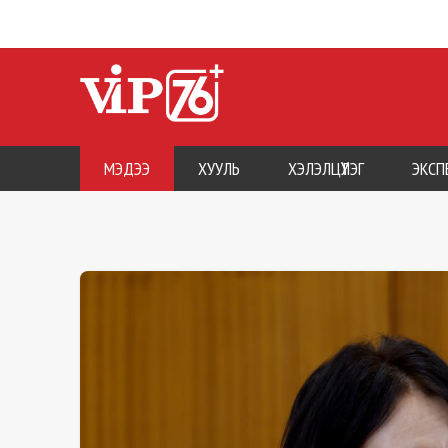
МЭДЭЭ
ХУУЛЬ
ХЭЛЭЛЦҮҮЛЭГ
ЭКСП