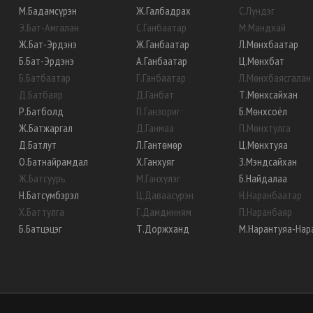
М
.
Бадамсүрэн
Ж
.
Галбадрах
С
.
Лүндэг
Э
.
Бат-Амгалан
С
.
Ганбаатар
М
.
Мандхай
Ж
.
Бат-Эрдэнэ
Ж
.
Ганбаатар
Л
.
Мөнхбаатар
Б
.
Бат-Эрдэнэ
А
.
Ганбаатар
Ц
.
Мөнхбат
Б
.
Батбаатар
Г
.
Ганбаатар
Л
.
Мөнхбаясгалан
Д
.
Батбаяр
Д
.
Ганбат
Т
.
Мөнхсайхан
Р
.
Батболд
П
.
Ганзориг
Б
.
Мөнхсоёл
Ж
.
Батжаргал
Д
.
Ганмаа
П
.
Мөнхтулга
Д
.
Батлут
Л
.
Гантөмөр
Ц
.
Мөнхтуяа
О
.
Батнайрамдал
Х
.
Ганхуяг
З
.
Мэндсайхан
Ж
.
Батсуурь
М
.
Ганхүлэг
Б
.
Найдалаа
Н
.
Батсүмбэрэл
Ц
.
Даваасүрэн
Н
.
Наранбаатар
Х
.
Баттулга
Г
.
Дамдинням
П
.
Наранбаяр
Б
.
Батцэцэг
Т
.
Доржханд
М
.
Нарантуяа-Нар