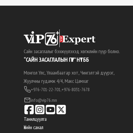
Сайн засаглалыг бэхжүүлэхэд хөгжлийн гүүр болно.
“САЙН ЗАСАГЛАЛЫН ГҮҮР” НҮТББ
Монгол Улс, Улаанбаатар хот, Чингэлтэй дүүрэг,
Жуулчны гудамж 4/4, Макс Цамхаг
+976-701-22-701,
+976-8031-7678
info@vip76.mn
Танилцуулга
Үнийн санал