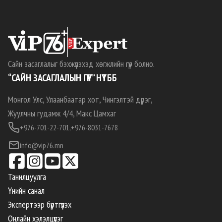
Сайн засаглалыг бэхжүүлэхэд хөгжлийн гүүр болно.
“САЙН ЗАСАГЛАЛЫН ГҮҮР” НҮТББ
Монгол Улс, Улаанбаатар хот, Чингэлтэй дүүрэг,
Жуулчны гудамж 4/4, Макс Цамхаг
+976-701-22-701,
+976-8031-7678
info@vip76.mn
Танилцуулга
Үнийн санал
Экспертээр бүртгүүлэх
Онлайн хэлэлцүүлэг