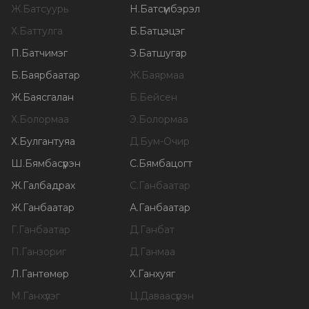
Ж
.
Батсуурь
Н
.
Батсүмбэрэл
Х
.
Баттулга
Б
.
Батцэцэг
П
.
Батчимэг
Э
.
Батшугар
Б
.
Баярбаатар
Ж
.
Баярмаа
Ж
.
Баясгалан
Б
.
Бейсен
Х
.
Болормаа
Э
.
Болормаа
Х
.
Булгантуяа
Д
.
Бум-Очир
Ш
.
Бямбасүрэн
С
.
Бямбацогт
Ж
.
Галбадрах
С
.
Ганбаатар
Ж
.
Ганбаатар
А
.
Ганбаатар
Г
.
Ганбаатар
Д
.
Ганбат
П
.
Ганзориг
Д
.
Ганмаа
Л
.
Гантөмөр
Х
.
Ганхуяг
М
.
Ганхүлэг
Ц
.
Даваасүрэн