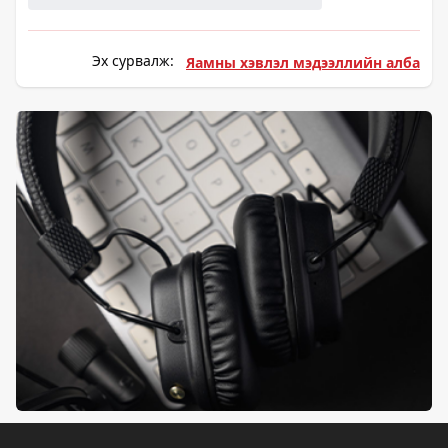
Эх сурвалж:
Яамны хэвлэл мэдээллийн алба