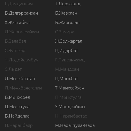
Г
.
Дамдинням
Т
.
Доржханд
Б
.
Дэлгэрсайхан
Б
.
Жавхлан
Х
.
Жангабыл
Б
.
Жаргалан
Д
.
Жаргалсайхан
С
.
Замира
Б
.
Заяабал
Ж
.
Золжаргал
С
.
Зулпхар
Ц
.
Идэрбат
Ч
.
Лодойсамбуу
Г
.
Лувсанжамц
С
.
Лүндэг
М
.
Мандхай
Л
.
Мөнхбаатар
Ц
.
Мөнхбат
Л
.
Мөнхбаясгалан
Т
.
Мөнхсайхан
Б
.
Мөнхсоёл
П
.
Мөнхтулга
Ц
.
Мөнхтуяа
З
.
Мэндсайхан
Б
.
Найдалаа
Н
.
Наранбаатар
П
.
Наранбаяр
М
.
Нарантуяа-Нара