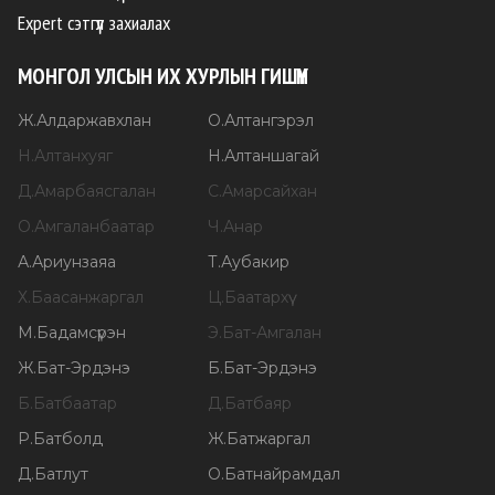
Expert сэтгүүл захиалах
МОНГОЛ УЛСЫН ИХ ХУРЛЫН ГИШҮҮН
Ж
.
Алдаржавхлан
О
.
Алтангэрэл
Н
.
Алтанхуяг
Н
.
Алтаншагай
Д
.
Амарбаясгалан
С
.
Амарсайхан
О
.
Амгаланбаатар
Ч
.
Анар
А
.
Ариунзаяа
Т
.
Аубакир
Х
.
Баасанжаргал
Ц
.
Баатархүү
М
.
Бадамсүрэн
Э
.
Бат-Амгалан
Ж
.
Бат-Эрдэнэ
Б
.
Бат-Эрдэнэ
Б
.
Батбаатар
Д
.
Батбаяр
Р
.
Батболд
Ж
.
Батжаргал
Д
.
Батлут
О
.
Батнайрамдал