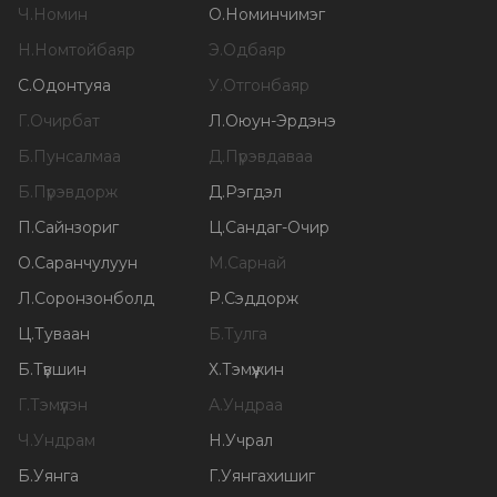
Ч
.
Номин
О
.
Номинчимэг
Н
.
Номтойбаяр
Э
.
Одбаяр
С
.
Одонтуяа
У
.
Отгонбаяр
Г
.
Очирбат
Л
.
Оюун-Эрдэнэ
Б
.
Пунсалмаа
Д
.
Пүрэвдаваа
Б
.
Пүрэвдорж
Д
.
Рэгдэл
П
.
Сайнзориг
Ц
.
Сандаг-Очир
О
.
Саранчулуун
М
.
Сарнай
Л
.
Соронзонболд
Р
.
Сэддорж
Ц
.
Туваан
Б
.
Тулга
Б
.
Түвшин
Х
.
Тэмүүжин
Г
.
Тэмүүлэн
А
.
Ундраа
Ч
.
Ундрам
Н
.
Учрал
Б
.
Уянга
Г
.
Уянгахишиг