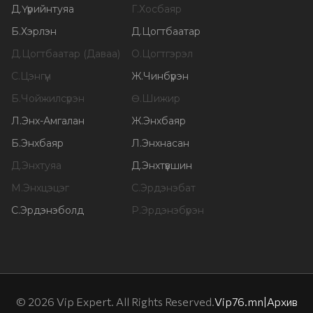
Д
.
Үүрийнтуяа
Г
.
Хосбаяр
Б
.
Хэрлэн
Д
.
Цогтбаатар
Д
.
Цогтбаатар (Даваа)
О
.
Цогтгэрэл
С
.
Цэнгүүн
Ж
.
Чинбүрэн
Б
.
Чойжилсүрэн
Ө
.
Шижир
Л
.
Энх-Амгалан
Ж
.
Энхбаяр
Б
.
Энхбаяр
Л
.
Энхнасан
Д
.
Энхтуяа
Д
.
Энхтүвшин
М
.
Энхцэцэг
С
.
Эрдэнэбат
С
.
Эрдэнэболд
Р
.
Эрдэнэбүрэн
©
2026
Vip Expert. All Rights Reserved.
Vip76.mn
|
Архив