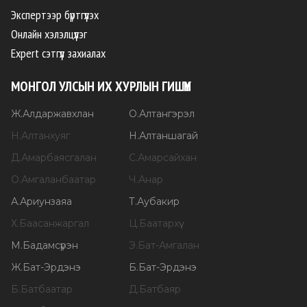
Экспертээр бүртгүүлэх
Онлайн хэлэлцүүлэг
Expert сэтгүүл захиалах
МОНГОЛ УЛСЫН ИХ ХУРЛЫН ГИШҮҮН
Ж
.
Алдаржавхлан
О
.
Алтангэрэл
Н
.
Алтанхуяг
Н
.
Алтаншагай
Д
.
Амарбаясгалан
С
.
Амарсайхан
О
.
Амгаланбаатар
Ч
.
Анар
А
.
Ариунзаяа
Т
.
Аубакир
Х
.
Баасанжаргал
Ц
.
Баатархүү
М
.
Бадамсүрэн
Э
.
Бат-Амгалан
Ж
.
Бат-Эрдэнэ
Б
.
Бат-Эрдэнэ
Б
.
Батбаатар
Д
.
Батбаяр