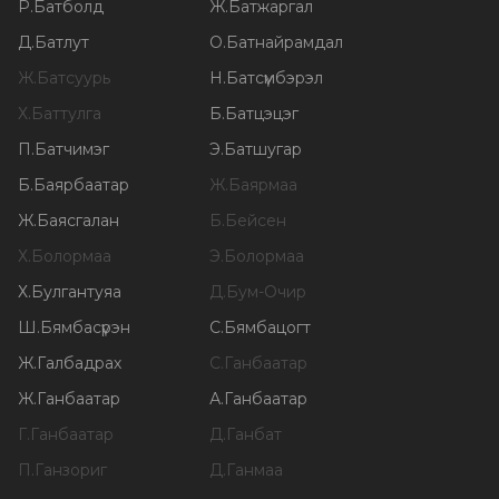
Р
.
Батболд
Ж
.
Батжаргал
Д
.
Батлут
О
.
Батнайрамдал
Ж
.
Батсуурь
Н
.
Батсүмбэрэл
Х
.
Баттулга
Б
.
Батцэцэг
П
.
Батчимэг
Э
.
Батшугар
Б
.
Баярбаатар
Ж
.
Баярмаа
Ж
.
Баясгалан
Б
.
Бейсен
Х
.
Болормаа
Э
.
Болормаа
Х
.
Булгантуяа
Д
.
Бум-Очир
Ш
.
Бямбасүрэн
С
.
Бямбацогт
Ж
.
Галбадрах
С
.
Ганбаатар
Ж
.
Ганбаатар
А
.
Ганбаатар
Г
.
Ганбаатар
Д
.
Ганбат
П
.
Ганзориг
Д
.
Ганмаа