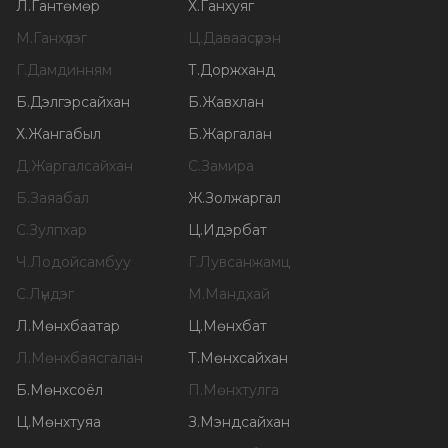
Л
.
Гантөмөр
Х
.
Ганхуяг
М
.
Ганхүлэг
Ц
.
Даваасүрэн
Г
.
Дамдинням
Т
.
Доржханд
Б
.
Дэлгэрсайхан
Б
.
Жавхлан
Х
.
Жангабыл
Б
.
Жаргалан
Д
.
Жаргалсайхан
С
.
Замира
Б
.
Заяабал
Ж
.
Золжаргал
С
.
Зулпхар
Ц
.
Идэрбат
Ч
.
Лодойсамбуу
Г
.
Лувсанжамц
С
.
Лүндэг
М
.
Мандхай
Л
.
Мөнхбаатар
Ц
.
Мөнхбат
Л
.
Мөнхбаясгалан
Т
.
Мөнхсайхан
Б
.
Мөнхсоёл
П
.
Мөнхтулга
Ц
.
Мөнхтуяа
З
.
Мэндсайхан