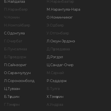
Б
.
Найдалаа
Н
.
Наранбаатар
П
.
Наранбаяр
М
.
Нарантуяа-Нара
Ч
.
Номин
О
.
Номинчимэг
Н
.
Номтойбаяр
Э
.
Одбаяр
С
.
Одонтуяа
У
.
Отгонбаяр
Г
.
Очирбат
Л
.
Оюун-Эрдэнэ
Б
.
Пунсалмаа
Д
.
Пүрэвдаваа
Б
.
Пүрэвдорж
Д
.
Рэгдэл
П
.
Сайнзориг
Ц
.
Сандаг-Очир
О
.
Саранчулуун
М
.
Сарнай
Л
.
Соронзонболд
Р
.
Сэддорж
Ц
.
Туваан
Б
.
Тулга
Б
.
Түвшин
Х
.
Тэмүүжин
Г
.
Тэмүүлэн
А
.
Ундраа