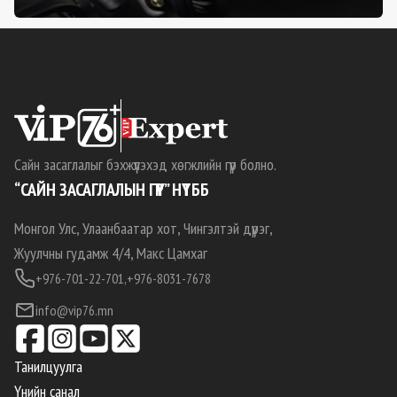
Сайн засаглалыг бэхжүүлэхэд хөгжлийн гүүр болно.
“САЙН ЗАСАГЛАЛЫН ГҮҮР” НҮТББ
Монгол Улс, Улаанбаатар хот, Чингэлтэй дүүрэг,
Жуулчны гудамж 4/4, Макс Цамхаг
+976-701-22-701,
+976-8031-7678
info@vip76.mn
Танилцуулга
Үнийн санал