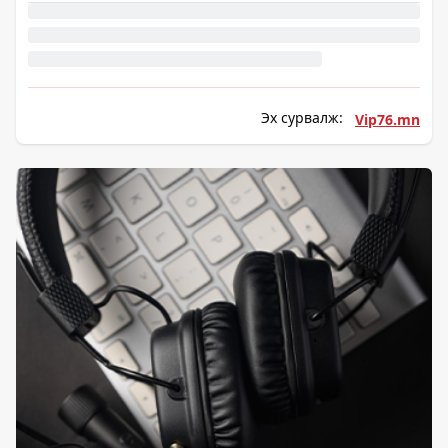
Эх сурвалж:
Vip76.mn