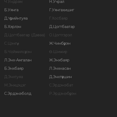
Ч
.
Ундрам
Н
.
Учрал
Б
.
Уянга
Г
.
Уянгахишиг
Д
.
Үүрийнтуяа
Г
.
Хосбаяр
Б
.
Хэрлэн
Д
.
Цогтбаатар
Д
.
Цогтбаатар (Даваа)
О
.
Цогтгэрэл
С
.
Цэнгүүн
Ж
.
Чинбүрэн
Б
.
Чойжилсүрэн
Ө
.
Шижир
Л
.
Энх-Амгалан
Ж
.
Энхбаяр
Б
.
Энхбаяр
Л
.
Энхнасан
Д
.
Энхтуяа
Д
.
Энхтүвшин
М
.
Энхцэцэг
С
.
Эрдэнэбат
С
.
Эрдэнэболд
Р
.
Эрдэнэбүрэн