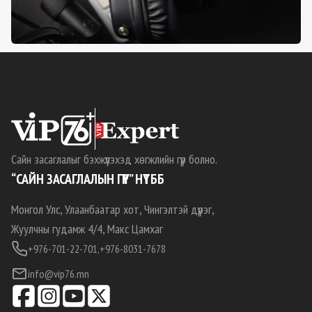
Сайн засаглалыг бэхжүүлэхэд хөгжлийн гүүр болно.
“САЙН ЗАСАГЛАЛЫН ГҮҮР” НҮТББ
Монгол Улс, Улаанбаатар хот, Чингэлтэй дүүрэг,
Жуулчны гудамж 4/4, Макс Цамхаг
+976-701-22-701,
+976-8031-7678
info@vip76.mn