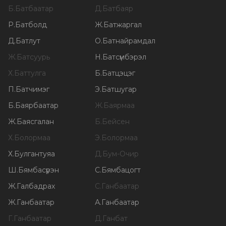
Б
.
Батбаатар
Д
.
Батбаяр
Р
.
Батболд
Ж
.
Батжаргал
Д
.
Батлут
О
.
Батнайрамдал
Ж
.
Батсуурь
Н
.
Батсүмбэрэл
Х
.
Баттулга
Б
.
Батцэцэг
П
.
Батчимэг
Э
.
Батшугар
Б
.
Баярбаатар
Ж
.
Баярмаа
Ж
.
Баясгалан
Б
.
Бейсен
Х
.
Болормаа
Э
.
Болормаа
Х
.
Булгантуяа
Д
.
Бум-Очир
Ш
.
Бямбасүрэн
С
.
Бямбацогт
Ж
.
Галбадрах
С
.
Ганбаатар
Ж
.
Ганбаатар
А
.
Ганбаатар
Г
.
Ганбаатар
Д
.
Ганбат