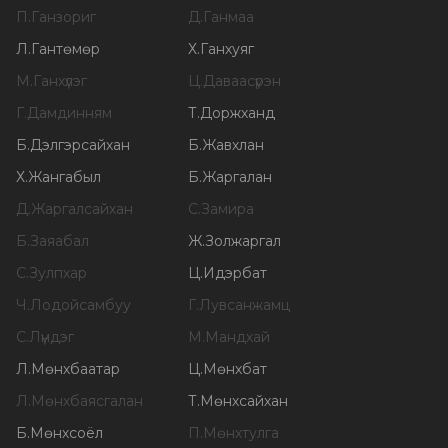
П
.
Ганзориг
Д
.
Ганмаа
Л
.
Гантөмөр
Х
.
Ганхуяг
М
.
Ганхүлэг
Ц
.
Даваасүрэн
Г
.
Дамдинням
Т
.
Доржханд
Б
.
Дэлгэрсайхан
Б
.
Жавхлан
Х
.
Жангабыл
Б
.
Жаргалан
Д
.
Жаргалсайхан
С
.
Замира
Б
.
Заяабал
Ж
.
Золжаргал
С
.
Зулпхар
Ц
.
Идэрбат
Ч
.
Лодойсамбуу
Г
.
Лувсанжамц
С
.
Лүндэг
М
.
Мандхай
Л
.
Мөнхбаатар
Ц
.
Мөнхбат
Л
.
Мөнхбаясгалан
Т
.
Мөнхсайхан
Б
.
Мөнхсоёл
П
.
Мөнхтулга