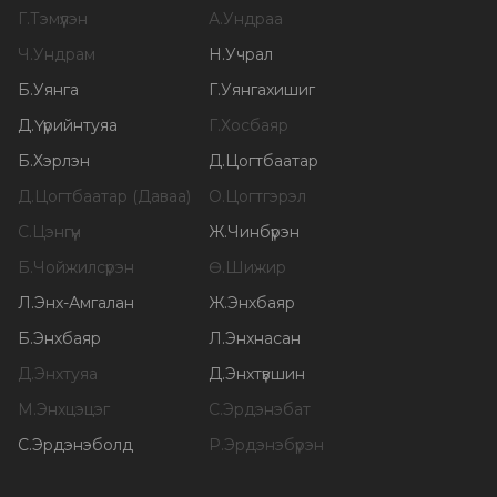
Г
.
Тэмүүлэн
А
.
Ундраа
Ч
.
Ундрам
Н
.
Учрал
Б
.
Уянга
Г
.
Уянгахишиг
Д
.
Үүрийнтуяа
Г
.
Хосбаяр
Б
.
Хэрлэн
Д
.
Цогтбаатар
Д
.
Цогтбаатар (Даваа)
О
.
Цогтгэрэл
С
.
Цэнгүүн
Ж
.
Чинбүрэн
Б
.
Чойжилсүрэн
Ө
.
Шижир
Л
.
Энх-Амгалан
Ж
.
Энхбаяр
Б
.
Энхбаяр
Л
.
Энхнасан
Д
.
Энхтуяа
Д
.
Энхтүвшин
М
.
Энхцэцэг
С
.
Эрдэнэбат
С
.
Эрдэнэболд
Р
.
Эрдэнэбүрэн