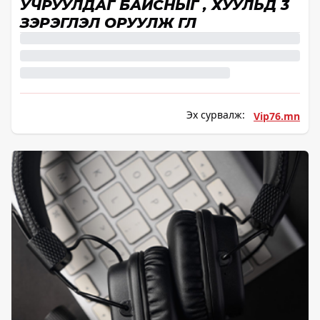
УЧРУУЛДАГ БАЙСНЫГ , ХУУЛЬД 3
ЗЭРЭГЛЭЛ ОРУУЛЖ ӨГЛӨӨ
Эх сурвалж:
Vip76.mn