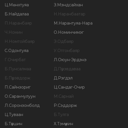
Ц
.
Мөнхтуяа
З
.
Мэндсайхан
Б
.
Найдалаа
Н
.
Наранбаатар
П
.
Наранбаяр
М
.
Нарантуяа-Нара
Ч
.
Номин
О
.
Номинчимэг
Н
.
Номтойбаяр
Э
.
Одбаяр
С
.
Одонтуяа
У
.
Отгонбаяр
Г
.
Очирбат
Л
.
Оюун-Эрдэнэ
Б
.
Пунсалмаа
Д
.
Пүрэвдаваа
Б
.
Пүрэвдорж
Д
.
Рэгдэл
П
.
Сайнзориг
Ц
.
Сандаг-Очир
О
.
Саранчулуун
М
.
Сарнай
Л
.
Соронзонболд
Р
.
Сэддорж
Ц
.
Туваан
Б
.
Тулга
Б
.
Түвшин
Х
.
Тэмүүжин