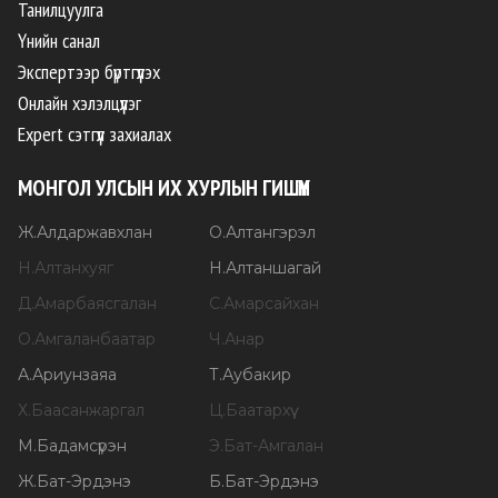
Танилцуулга
Үнийн санал
Экспертээр бүртгүүлэх
Онлайн хэлэлцүүлэг
Expert сэтгүүл захиалах
МОНГОЛ УЛСЫН ИХ ХУРЛЫН ГИШҮҮН
Ж
.
Алдаржавхлан
О
.
Алтангэрэл
Н
.
Алтанхуяг
Н
.
Алтаншагай
Д
.
Амарбаясгалан
С
.
Амарсайхан
О
.
Амгаланбаатар
Ч
.
Анар
А
.
Ариунзаяа
Т
.
Аубакир
Х
.
Баасанжаргал
Ц
.
Баатархүү
М
.
Бадамсүрэн
Э
.
Бат-Амгалан
Ж
.
Бат-Эрдэнэ
Б
.
Бат-Эрдэнэ