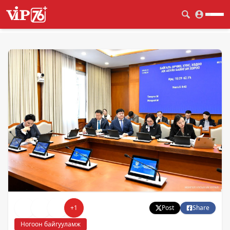
+
1
Post
Share
Ногоон байгууламж