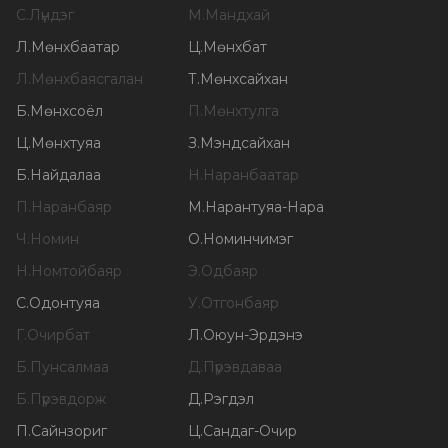
С
.
Лүндэг
М
.
Мандхай
Л
.
Мөнхбаатар
Ц
.
Мөнхбат
Л
.
Мөнхбаясгалан
Т
.
Мөнхсайхан
Б
.
Мөнхсоёл
П
.
Мөнхтулга
Ц
.
Мөнхтуяа
З
.
Мэндсайхан
Б
.
Найдалаа
Н
.
Наранбаатар
П
.
Наранбаяр
М
.
Нарантуяа-Нара
Ч
.
Номин
О
.
Номинчимэг
Н
.
Номтойбаяр
Э
.
Одбаяр
С
.
Одонтуяа
У
.
Отгонбаяр
Г
.
Очирбат
Л
.
Оюун-Эрдэнэ
Б
.
Пунсалмаа
Д
.
Пүрэвдаваа
Б
.
Пүрэвдорж
Д
.
Рэгдэл
П
.
Сайнзориг
Ц
.
Сандаг-Очир