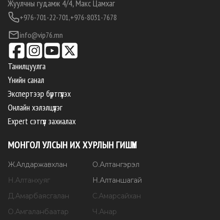
Жуулчны гудамж 4/4, Макс Цамхаг
+976-701-22-701,
+976-8031-7678
info@vip76.mn
Танилцуулга
Үнийн санал
Экспертээр бүртгүүлэх
Онлайн хэлэлцүүлэг
Expert сэтгүүл захиалах
МОНГОЛ УЛСЫН ИХ ХУРЛЫН ГИШҮҮН
Ж
.
Алдаржавхлан
О
.
Алтангэрэл
Н
.
Алтанхуяг
Н
.
Алтаншагай
Д
.
Амарбаясгалан
С
.
Амарсайхан
О
.
Амгаланбаатар
Ч
.
Анар