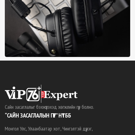
Сайн засаглалыг бэхжүүлэхэд хөгжлийн гүүр болно.
“САЙН ЗАСАГЛАЛЫН ГҮҮР” НҮТББ
Монгол Улс, Улаанбаатар хот, Чингэлтэй дүүрэг,