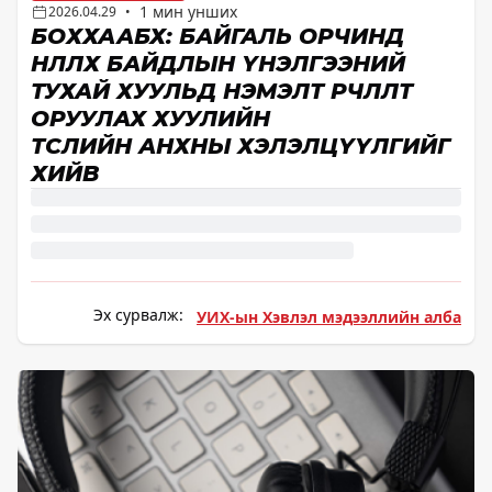
1 мин унших
2026.04.29
•
БОХХААБХ: БАЙГАЛЬ ОРЧИНД
НӨЛӨӨЛӨХ БАЙДЛЫН ҮНЭЛГЭЭНИЙ
ТУХАЙ ХУУЛЬД НЭМЭЛТ ӨӨРЧЛӨЛТ
ОРУУЛАХ ХУУЛИЙН
ТӨСЛИЙН АНХНЫ ХЭЛЭЛЦҮҮЛГИЙГ
ХИЙВ
Эх сурвалж:
УИХ-ын Хэвлэл мэдээллийн алба