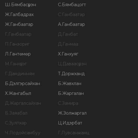
Ш
.
Бямбасүрэн
С
.
Бямбацогт
Ж
.
Галбадрах
С
.
Ганбаатар
Ж
.
Ганбаатар
А
.
Ганбаатар
Г
.
Ганбаатар
Д
.
Ганбат
П
.
Ганзориг
Д
.
Ганмаа
Л
.
Гантөмөр
Х
.
Ганхуяг
М
.
Ганхүлэг
Ц
.
Даваасүрэн
Г
.
Дамдинням
Т
.
Доржханд
Б
.
Дэлгэрсайхан
Б
.
Жавхлан
Х
.
Жангабыл
Б
.
Жаргалан
Д
.
Жаргалсайхан
С
.
Замира
Б
.
Заяабал
Ж
.
Золжаргал
С
.
Зулпхар
Ц
.
Идэрбат
Ч
.
Лодойсамбуу
Г
.
Лувсанжамц