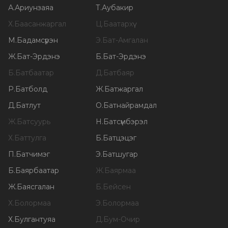
А
.
Ариунзаяа
Т
.
Аубакир
Х
.
Баасанжаргал
Ц
.
Баатархүү
М
.
Бадамсүрэн
Э
.
Бат-Амгалан
Ж
.
Бат-Эрдэнэ
Б
.
Бат-Эрдэнэ
Б
.
Батбаатар
Д
.
Батбаяр
Р
.
Батболд
Ж
.
Батжаргал
Д
.
Батлут
О
.
Батнайрамдал
Ж
.
Батсуурь
Н
.
Батсүмбэрэл
Х
.
Баттулга
Б
.
Батцэцэг
П
.
Батчимэг
Э
.
Батшугар
Б
.
Баярбаатар
Ж
.
Баярмаа
Ж
.
Баясгалан
Б
.
Бейсен
Х
.
Болормаа
Э
.
Болормаа
Х
.
Булгантуяа
Д
.
Бум-Очир