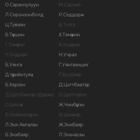
О
.
Саранчулуун
М
.
Сарнай
Л
.
Соронзонболд
Р
.
Сэддорж
Ц
.
Туваан
Б
.
Тулга
Б
.
Түвшин
Х
.
Тэмүүжин
Г
.
Тэмүүлэн
А
.
Ундраа
Ч
.
Ундрам
Н
.
Учрал
Б
.
Уянга
Г
.
Уянгахишиг
Д
.
Үүрийнтуяа
Г
.
Хосбаяр
Б
.
Хэрлэн
Д
.
Цогтбаатар
Д
.
Цогтбаатар (Даваа)
О
.
Цогтгэрэл
С
.
Цэнгүүн
Ж
.
Чинбүрэн
Б
.
Чойжилсүрэн
Ө
.
Шижир
Л
.
Энх-Амгалан
Ж
.
Энхбаяр
Б
.
Энхбаяр
Л
.
Энхнасан