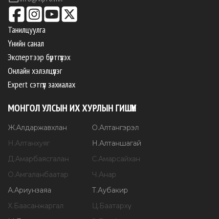
Танилцуулга
Үнийн санал
Экспертээр бүртгүүлэх
Онлайн хэлэлцүүлэг
Expert сэтгүүл захиалах
МОНГОЛ УЛСЫН ИХ ХУРЛЫН ГИШҮҮН
Ж
.
Алдаржавхлан
О
.
Алтангэрэл
Н
.
Алтанхуяг
Н
.
Алтаншагай
Д
.
Амарбаясгалан
С
.
Амарсайхан
О
.
Амгаланбаатар
Ч
.
Анар
А
.
Ариунзаяа
Т
.
Аубакир
Х
.
Баасанжаргал
Ц
.
Баатархүү