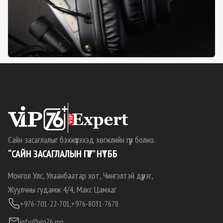
Сайн засаглалыг бэхжүүлэхэд хөгжлийн гүүр болно.
“САЙН ЗАСАГЛАЛЫН ГҮҮР” НҮТББ
Монгол Улс, Улаанбаатар хот, Чингэлтэй дүүрэг,
Жуулчны гудамж 4/4, Макс Цамхаг
+976-701-22-701,
+976-8031-7678
info@vip76.mn