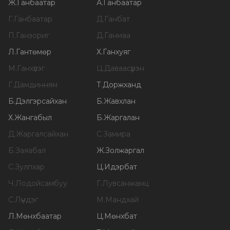
Ж
.
Ганбаатар
А
.
Ганбаатар
Г
.
Ганбаатар
Д
.
Ганбат
П
.
Ганзориг
Д
.
Ганмаа
Л
.
Гантөмөр
Х
.
Ганхуяг
М
.
Ганхүлэг
Ц
.
Даваасүрэн
Г
.
Дамдинням
Т
.
Доржханд
Б
.
Дэлгэрсайхан
Б
.
Жавхлан
Х
.
Жангабыл
Б
.
Жаргалан
Д
.
Жаргалсайхан
С
.
Замира
Б
.
Заяабал
Ж
.
Золжаргал
С
.
Зулпхар
Ц
.
Идэрбат
Ч
.
Лодойсамбуу
Г
.
Лувсанжамц
С
.
Лүндэг
М
.
Мандхай
Л
.
Мөнхбаатар
Ц
.
Мөнхбат