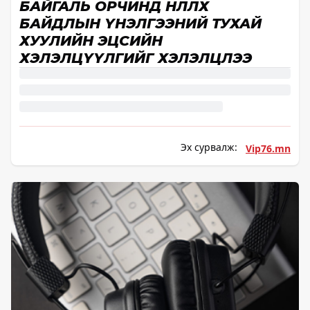
БАЙГАЛЬ ОРЧИНД НӨЛӨӨЛӨХ
БАЙДЛЫН ҮНЭЛГЭЭНИЙ ТУХАЙ
ХУУЛИЙН ЭЦСИЙН
ХЭЛЭЛЦҮҮЛГИЙГ ХЭЛЭЛЦЛЭЭ
Эх сурвалж:
Vip76.mn