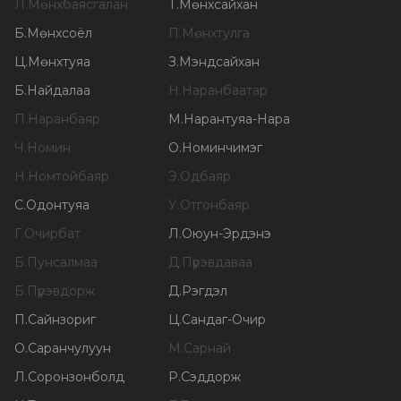
Л
.
Мөнхбаясгалан
Т
.
Мөнхсайхан
Б
.
Мөнхсоёл
П
.
Мөнхтулга
Ц
.
Мөнхтуяа
З
.
Мэндсайхан
Б
.
Найдалаа
Н
.
Наранбаатар
П
.
Наранбаяр
М
.
Нарантуяа-Нара
Ч
.
Номин
О
.
Номинчимэг
Н
.
Номтойбаяр
Э
.
Одбаяр
С
.
Одонтуяа
У
.
Отгонбаяр
Г
.
Очирбат
Л
.
Оюун-Эрдэнэ
Б
.
Пунсалмаа
Д
.
Пүрэвдаваа
Б
.
Пүрэвдорж
Д
.
Рэгдэл
П
.
Сайнзориг
Ц
.
Сандаг-Очир
О
.
Саранчулуун
М
.
Сарнай
Л
.
Соронзонболд
Р
.
Сэддорж