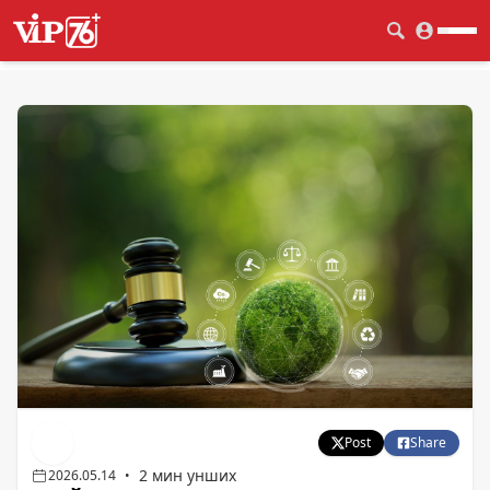
Post
Share
2 мин унших
2026.05.14
•