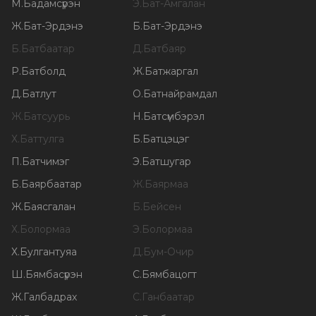
М
.
Бадамсүрэн
Э
.
Бат-Амгалан
Ж
.
Бат-Эрдэнэ
Б
.
Бат-Эрдэнэ
Б
.
Батбаатар
Д
.
Батбаяр
Р
.
Батболд
Ж
.
Батжаргал
Д
.
Батлут
О
.
Батнайрамдал
Ж
.
Батсуурь
Н
.
Батсүмбэрэл
Х
.
Баттулга
Б
.
Батцэцэг
П
.
Батчимэг
Э
.
Батшугар
Б
.
Баярбаатар
Ж
.
Баярмаа
Ж
.
Баясгалан
Б
.
Бейсен
Х
.
Болормаа
Э
.
Болормаа
Х
.
Булгантуяа
Д
.
Бум-Очир
Ш
.
Бямбасүрэн
С
.
Бямбацогт
Ж
.
Галбадрах
С
.
Ганбаатар