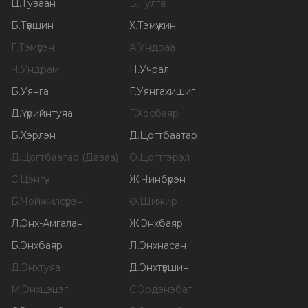
Ц
.
Туваан
Б
.
Тулга
Б
.
Түвшин
Х
.
Тэмүүжин
Г
.
Тэмүүлэн
А
.
Ундраа
Ч
.
Ундрам
Н
.
Учрал
Б
.
Уянга
Г
.
Уянгахишиг
Д
.
Үүрийнтуяа
Г
.
Хосбаяр
Б
.
Хэрлэн
Д
.
Цогтбаатар
Д
.
Цогтбаатар (Даваа)
О
.
Цогтгэрэл
С
.
Цэнгүүн
Ж
.
Чинбүрэн
Б
.
Чойжилсүрэн
Ө
.
Шижир
Л
.
Энх-Амгалан
Ж
.
Энхбаяр
Б
.
Энхбаяр
Л
.
Энхнасан
Д
.
Энхтуяа
Д
.
Энхтүвшин
М
.
Энхцэцэг
С
.
Эрдэнэбат