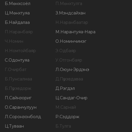
Б
.
Мөнхсоёл
П
.
Мөнхтулга
Ц
.
Мөнхтуяа
З
.
Мэндсайхан
Б
.
Найдалаа
Н
.
Наранбаатар
П
.
Наранбаяр
М
.
Нарантуяа-Нара
Ч
.
Номин
О
.
Номинчимэг
Н
.
Номтойбаяр
Э
.
Одбаяр
С
.
Одонтуяа
У
.
Отгонбаяр
Г
.
Очирбат
Л
.
Оюун-Эрдэнэ
Б
.
Пунсалмаа
Д
.
Пүрэвдаваа
Б
.
Пүрэвдорж
Д
.
Рэгдэл
П
.
Сайнзориг
Ц
.
Сандаг-Очир
О
.
Саранчулуун
М
.
Сарнай
Л
.
Соронзонболд
Р
.
Сэддорж
Ц
.
Туваан
Б
.
Тулга