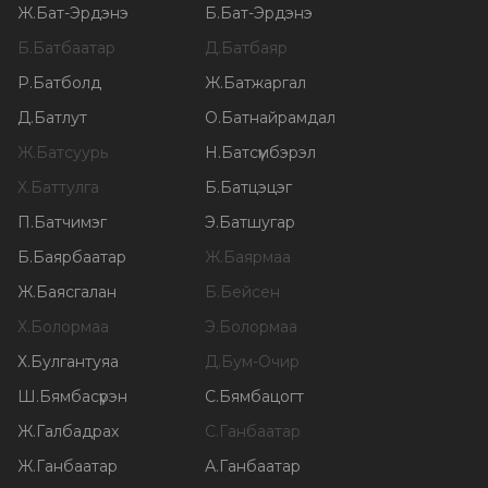
Ж
.
Бат-Эрдэнэ
Б
.
Бат-Эрдэнэ
Б
.
Батбаатар
Д
.
Батбаяр
Р
.
Батболд
Ж
.
Батжаргал
Д
.
Батлут
О
.
Батнайрамдал
Ж
.
Батсуурь
Н
.
Батсүмбэрэл
Х
.
Баттулга
Б
.
Батцэцэг
П
.
Батчимэг
Э
.
Батшугар
Б
.
Баярбаатар
Ж
.
Баярмаа
Ж
.
Баясгалан
Б
.
Бейсен
Х
.
Болормаа
Э
.
Болормаа
Х
.
Булгантуяа
Д
.
Бум-Очир
Ш
.
Бямбасүрэн
С
.
Бямбацогт
Ж
.
Галбадрах
С
.
Ганбаатар
Ж
.
Ганбаатар
А
.
Ганбаатар