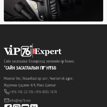
Сайн засаглалыг бэхжүүлэхэд хөгжлийн гүүр болно.
“САЙН ЗАСАГЛАЛЫН ГҮҮР” НҮТББ
Монгол Улс, Улаанбаатар хот, Чингэлтэй дүүрэг,
Жуулчны гудамж 4/4, Макс Цамхаг
+976-701-22-701,
+976-8031-7678
info@vip76.mn