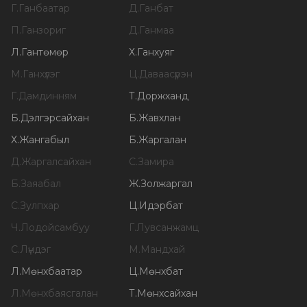
Г
.
Ганбаатар
Д
.
Ганбат
П
.
Ганзориг
Д
.
Ганмаа
Л
.
Гантөмөр
Х
.
Ганхуяг
М
.
Ганхүлэг
Ц
.
Даваасүрэн
Г
.
Дамдинням
Т
.
Доржханд
Б
.
Дэлгэрсайхан
Б
.
Жавхлан
Х
.
Жангабыл
Б
.
Жаргалан
Д
.
Жаргалсайхан
С
.
Замира
Б
.
Заяабал
Ж
.
Золжаргал
С
.
Зулпхар
Ц
.
Идэрбат
Ч
.
Лодойсамбуу
Г
.
Лувсанжамц
С
.
Лүндэг
М
.
Мандхай
Л
.
Мөнхбаатар
Ц
.
Мөнхбат
Л
.
Мөнхбаясгалан
Т
.
Мөнхсайхан