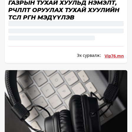
ГАЗРЫН ТУХАЙ ХУУЛЬД НЭМЭЛТ,
ӨӨРЧЛӨЛТ ОРУУЛАХ ТУХАЙ ХУУЛИЙН
ТӨСӨЛ ӨРГӨН МЭДҮҮЛЭВ
Эх сурвалж:
Vip76.mn