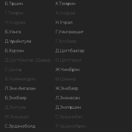
Б
.
Түвшин
Х
.
Тэмүүжин
Г
.
Тэмүүлэн
А
.
Ундраа
Ч
.
Ундрам
Н
.
Учрал
Б
.
Уянга
Г
.
Уянгахишиг
Д
.
Үүрийнтуяа
Г
.
Хосбаяр
Б
.
Хэрлэн
Д
.
Цогтбаатар
Д
.
Цогтбаатар (Даваа)
О
.
Цогтгэрэл
С
.
Цэнгүүн
Ж
.
Чинбүрэн
Б
.
Чойжилсүрэн
Ө
.
Шижир
Л
.
Энх-Амгалан
Ж
.
Энхбаяр
Б
.
Энхбаяр
Л
.
Энхнасан
Д
.
Энхтуяа
Д
.
Энхтүвшин
М
.
Энхцэцэг
С
.
Эрдэнэбат
С
.
Эрдэнэболд
Р
.
Эрдэнэбүрэн