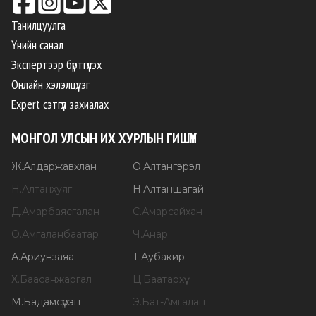
Танилцуулга
Үнийн санал
Экспертээр бүртгүүлэх
Онлайн хэлэлцүүлэг
Expert сэтгүүл захиалах
МОНГОЛ УЛСЫН ИХ ХУРЛЫН ГИШҮҮН
Ж
.
Алдаржавхлан
О
.
Алтангэрэл
Н
.
Алтанхуяг
Н
.
Алтаншагай
Д
.
Амарбаясгалан
С
.
Амарсайхан
О
.
Амгаланбаатар
Ч
.
Анар
А
.
Ариунзаяа
Т
.
Аубакир
Х
.
Баасанжаргал
Ц
.
Баатархүү
М
.
Бадамсүрэн
Э
.
Бат-Амгалан