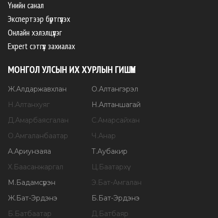
Үнийн санал
Экспертээр бүртгүүлэх
Онлайн хэлэлцүүлэг
Expert сэтгүүл захиалах
МОНГОЛ УЛСЫН ИХ ХУРЛЫН ГИШҮҮН
Ж
.
Алдаржавхлан
О
.
Алтангэрэл
Н
.
Алтанхуяг
Н
.
Алтаншагай
Д
.
Амарбаясгалан
С
.
Амарсайхан
О
.
Амгаланбаатар
Ч
.
Анар
А
.
Ариунзаяа
Т
.
Аубакир
Х
.
Баасанжаргал
Ц
.
Баатархүү
М
.
Бадамсүрэн
Э
.
Бат-Амгалан
Ж
.
Бат-Эрдэнэ
Б
.
Бат-Эрдэнэ
Б
.
Батбаатар
Д
.
Батбаяр