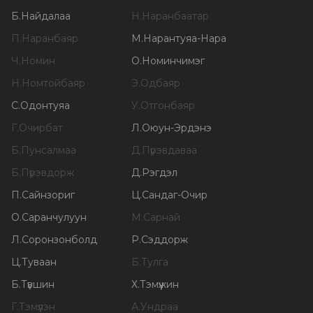
Б
.
Найдалаа
Н
.
Наранбаатар
П
.
Наранбаяр
М
.
Нарантуяа-Нара
Ч
.
Номин
О
.
Номинчимэг
Н
.
Номтойбаяр
Э
.
Одбаяр
С
.
Одонтуяа
У
.
Отгонбаяр
Г
.
Очирбат
Л
.
Оюун-Эрдэнэ
Б
.
Пунсалмаа
Д
.
Пүрэвдаваа
Б
.
Пүрэвдорж
Д
.
Рэгдэл
П
.
Сайнзориг
Ц
.
Сандаг-Очир
О
.
Саранчулуун
М
.
Сарнай
Л
.
Соронзонболд
Р
.
Сэддорж
Ц
.
Туваан
Б
.
Тулга
Б
.
Түвшин
Х
.
Тэмүүжин
Г
.
Тэмүүлэн
А
.
Ундраа