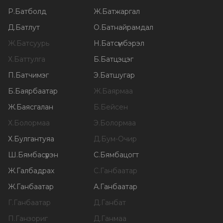
Р
.
Батболд
Ж
.
Батжаргал
Д
.
Батлут
О
.
Батнайрамдал
Ж
.
Батсуурь
Н
.
Батсүмбэрэл
Х
.
Баттулга
Б
.
Батцэцэг
П
.
Батчимэг
Э
.
Батшугар
Б
.
Баярбаатар
Ж
.
Баярмаа
Ж
.
Баясгалан
Б
.
Бейсен
Х
.
Болормаа
Э
.
Болормаа
Х
.
Булгантуяа
Д
.
Бум-Очир
Ш
.
Бямбасүрэн
С
.
Бямбацогт
Ж
.
Галбадрах
С
.
Ганбаатар
Ж
.
Ганбаатар
А
.
Ганбаатар
Г
.
Ганбаатар
Д
.
Ганбат
П
.
Ганзориг
Д
.
Ганмаа