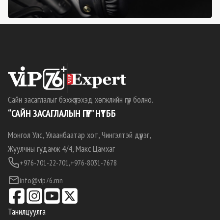
Сайн засаглалыг бэхжүүлэхэд хөгжлийн гүүр болно.
“САЙН ЗАСАГЛАЛЫН ГҮҮР” НҮТББ
Монгол Улс, Улаанбаатар хот, Чингэлтэй дүүрэг,
Жуулчны гудамж 4/4, Макс Цамхаг
+976-701-22-701,
+976-8031-7678
info@vip76.mn
Танилцуулга