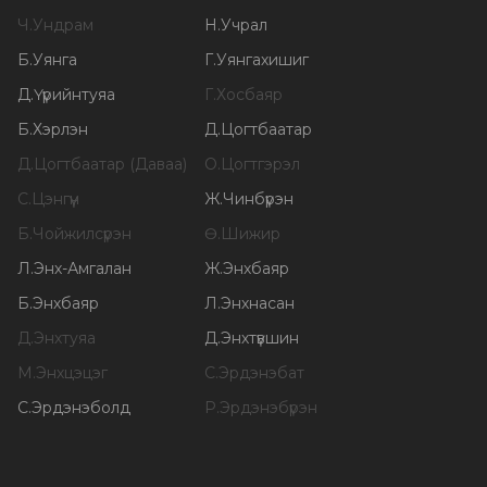
Ч
.
Ундрам
Н
.
Учрал
Б
.
Уянга
Г
.
Уянгахишиг
Д
.
Үүрийнтуяа
Г
.
Хосбаяр
Б
.
Хэрлэн
Д
.
Цогтбаатар
Д
.
Цогтбаатар (Даваа)
О
.
Цогтгэрэл
С
.
Цэнгүүн
Ж
.
Чинбүрэн
Б
.
Чойжилсүрэн
Ө
.
Шижир
Л
.
Энх-Амгалан
Ж
.
Энхбаяр
Б
.
Энхбаяр
Л
.
Энхнасан
Д
.
Энхтуяа
Д
.
Энхтүвшин
М
.
Энхцэцэг
С
.
Эрдэнэбат
С
.
Эрдэнэболд
Р
.
Эрдэнэбүрэн