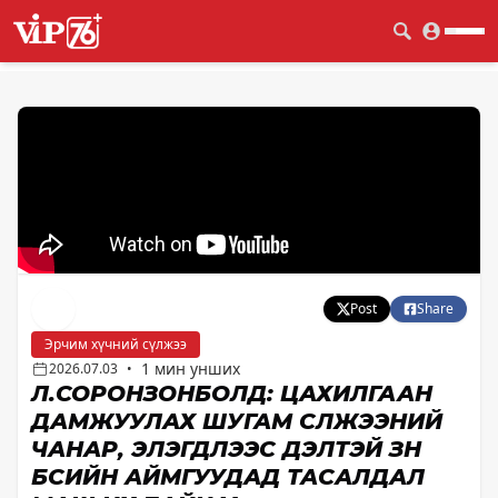
Post
Share
Эрчим хүчний сүлжээ
1 мин унших
2026.07.03
•
Л.СОРОНЗОНБОЛД: ЦАХИЛГААН
ДАМЖУУЛАХ ШУГАМ СҮЛЖЭЭНИЙ
ЧАНАР, ЭЛЭГДЛЭЭС ҮҮДЭЛТЭЙ ЗҮҮН
БҮСИЙН АЙМГУУДАД ТАСАЛДАЛ