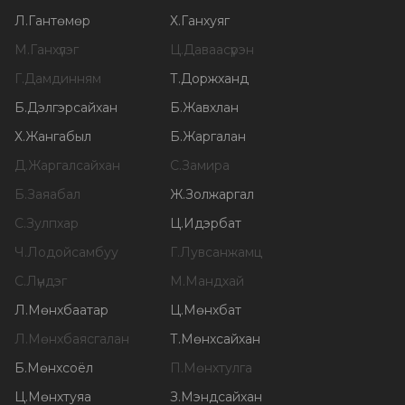
Л
.
Гантөмөр
Х
.
Ганхуяг
М
.
Ганхүлэг
Ц
.
Даваасүрэн
Г
.
Дамдинням
Т
.
Доржханд
Б
.
Дэлгэрсайхан
Б
.
Жавхлан
Х
.
Жангабыл
Б
.
Жаргалан
Д
.
Жаргалсайхан
С
.
Замира
Б
.
Заяабал
Ж
.
Золжаргал
С
.
Зулпхар
Ц
.
Идэрбат
Ч
.
Лодойсамбуу
Г
.
Лувсанжамц
С
.
Лүндэг
М
.
Мандхай
Л
.
Мөнхбаатар
Ц
.
Мөнхбат
Л
.
Мөнхбаясгалан
Т
.
Мөнхсайхан
Б
.
Мөнхсоёл
П
.
Мөнхтулга
Ц
.
Мөнхтуяа
З
.
Мэндсайхан