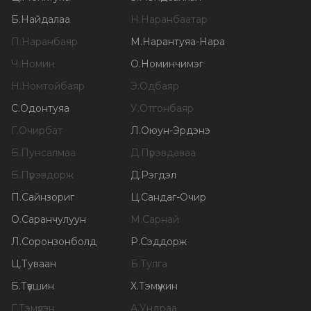
Б
.
Найдалаа
Н
.
Наранбаатар
П
.
Наранбаяр
М
.
Нарантуяа-Нара
Ч
.
Номин
О
.
Номинчимэг
Н
.
Номтойбаяр
Э
.
Одбаяр
С
.
Одонтуяа
У
.
Отгонбаяр
Г
.
Очирбат
Л
.
Оюун-Эрдэнэ
Б
.
Пунсалмаа
Д
.
Пүрэвдаваа
Б
.
Пүрэвдорж
Д
.
Рэгдэл
П
.
Сайнзориг
Ц
.
Сандаг-Очир
О
.
Саранчулуун
М
.
Сарнай
Л
.
Соронзонболд
Р
.
Сэддорж
Ц
.
Туваан
Б
.
Тулга
Б
.
Түвшин
Х
.
Тэмүүжин
Г
.
Тэмүүлэн
А
.
Ундраа