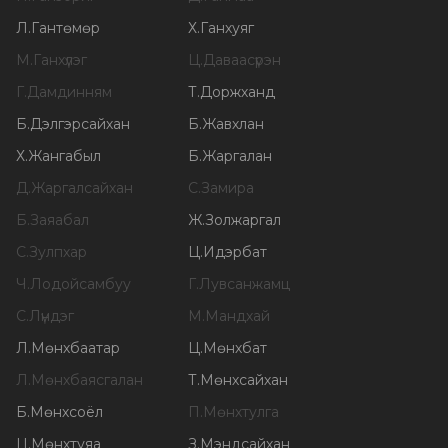
Л
.
Гантөмөр
Х
.
Ганхуяг
М
.
Ганхүлэг
Ц
.
Даваасүрэн
Г
.
Дамдинням
Т
.
Доржханд
Б
.
Дэлгэрсайхан
Б
.
Жавхлан
Х
.
Жангабыл
Б
.
Жаргалан
Д
.
Жаргалсайхан
С
.
Замира
Б
.
Заяабал
Ж
.
Золжаргал
С
.
Зулпхар
Ц
.
Идэрбат
Ч
.
Лодойсамбуу
Г
.
Лувсанжамц
С
.
Лүндэг
М
.
Мандхай
Л
.
Мөнхбаатар
Ц
.
Мөнхбат
Л
.
Мөнхбаясгалан
Т
.
Мөнхсайхан
Б
.
Мөнхсоёл
П
.
Мөнхтулга
Ц
.
Мөнхтуяа
З
.
Мэндсайхан