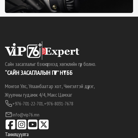
Сайн засаглалыг бэхжүүлэхэд хөгжлийн гүүр болно.
“САЙН ЗАСАГЛАЛЫН ГҮҮР” НҮТББ
Монгол Улс, Улаанбаатар хот, Чингэлтэй дүүрэг,
Жуулчны гудамж 4/4, Макс Цамхаг
+976-701-22-701,
+976-8031-7678
info@vip76.mn
Танилцуулга