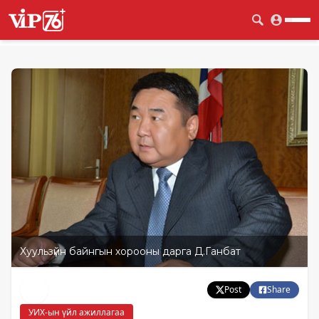
Хуульзүйн байнгын хорооны дарга Д.Ганбат
Post
Share
УИХ-ын үйл ажиллагаа