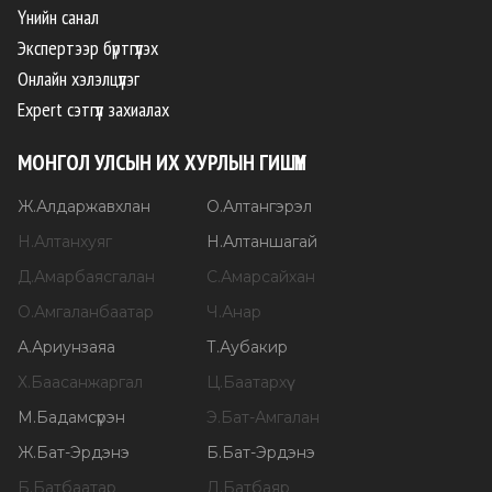
Үнийн санал
Экспертээр бүртгүүлэх
Онлайн хэлэлцүүлэг
Expert сэтгүүл захиалах
МОНГОЛ УЛСЫН ИХ ХУРЛЫН ГИШҮҮН
Ж
.
Алдаржавхлан
О
.
Алтангэрэл
Н
.
Алтанхуяг
Н
.
Алтаншагай
Д
.
Амарбаясгалан
С
.
Амарсайхан
О
.
Амгаланбаатар
Ч
.
Анар
А
.
Ариунзаяа
Т
.
Аубакир
Х
.
Баасанжаргал
Ц
.
Баатархүү
М
.
Бадамсүрэн
Э
.
Бат-Амгалан
Ж
.
Бат-Эрдэнэ
Б
.
Бат-Эрдэнэ
Б
.
Батбаатар
Д
.
Батбаяр