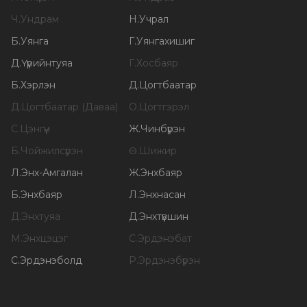
Ч
.
Ундрам
Н
.
Учрал
Б
.
Уянга
Г
.
Уянгахишиг
Д
.
Үүрийнтуяа
Г
.
Хосбаяр
Б
.
Хэрлэн
Д
.
Цогтбаатар
Д
.
Цогтбаатар (Даваа)
О
.
Цогтгэрэл
С
.
Цэнгүүн
Ж
.
Чинбүрэн
Б
.
Чойжилсүрэн
Ө
.
Шижир
Л
.
Энх-Амгалан
Ж
.
Энхбаяр
Б
.
Энхбаяр
Л
.
Энхнасан
Д
.
Энхтуяа
Д
.
Энхтүвшин
М
.
Энхцэцэг
С
.
Эрдэнэбат
С
.
Эрдэнэболд
Р
.
Эрдэнэбүрэн