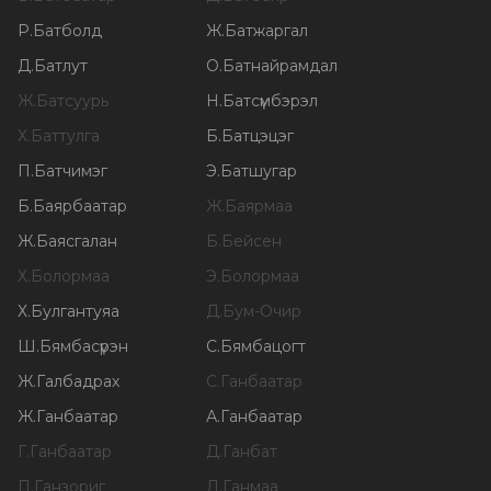
Р
.
Батболд
Ж
.
Батжаргал
Д
.
Батлут
О
.
Батнайрамдал
Ж
.
Батсуурь
Н
.
Батсүмбэрэл
Х
.
Баттулга
Б
.
Батцэцэг
П
.
Батчимэг
Э
.
Батшугар
Б
.
Баярбаатар
Ж
.
Баярмаа
Ж
.
Баясгалан
Б
.
Бейсен
Х
.
Болормаа
Э
.
Болормаа
Х
.
Булгантуяа
Д
.
Бум-Очир
Ш
.
Бямбасүрэн
С
.
Бямбацогт
Ж
.
Галбадрах
С
.
Ганбаатар
Ж
.
Ганбаатар
А
.
Ганбаатар
Г
.
Ганбаатар
Д
.
Ганбат
П
.
Ганзориг
Д
.
Ганмаа