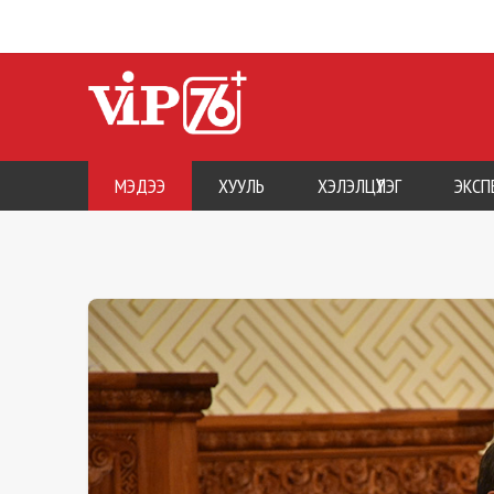
МЭДЭЭ
ХУУЛЬ
ХЭЛЭЛЦҮҮЛЭГ
ЭКСП