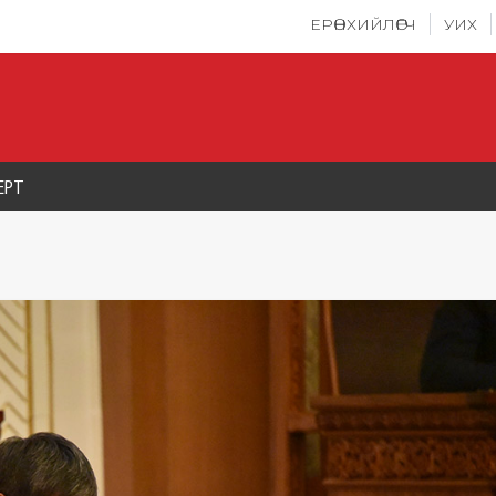
ЕРӨНХИЙЛӨГЧ
УИХ
ЕРТ