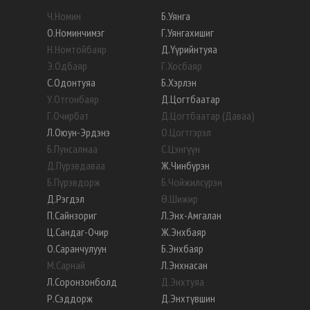
Ч
.
Номин
Б
.
Уянга
О
.
Номинчимэг
Г
.
Уянгахишиг
Н
.
Номтойбаяр
Д
.
Үүрийнтуяа
Э
.
Одбаяр
Г
.
Хосбаяр
С
.
Одонтуяа
Б
.
Хэрлэн
У
.
Отгонбаяр
Д
.
Цогтбаатар
Г
.
Очирбат
Д
.
Цогтбаатар (Даваа)
Л
.
Оюун-Эрдэнэ
О
.
Цогтгэрэл
Б
.
Пунсалмаа
С
.
Цэнгүүн
Д
.
Пүрэвдаваа
Ж
.
Чинбүрэн
Б
.
Пүрэвдорж
Б
.
Чойжилсүрэн
Д
.
Рэгдэл
Ө
.
Шижир
П
.
Сайнзориг
Л
.
Энх-Амгалан
Ц
.
Сандаг-Очир
Ж
.
Энхбаяр
О
.
Саранчулуун
Б
.
Энхбаяр
М
.
Сарнай
Л
.
Энхнасан
Л
.
Соронзонболд
Д
.
Энхтуяа
Р
.
Сэддорж
Д
.
Энхтүвшин