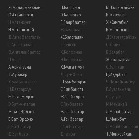
Ж
.
Алдаржавхлан
П
.
Батчимэг
Б
.
Дэлгэрсайхан
О
.
Алтангэрэл
Э
.
Батшугар
Б
.
Жавхлан
Н
.
Алтанхуяг
Б
.
Баярбаатар
Х
.
Жангабыл
Н
.
Алтаншагай
Ж
.
Баярмаа
Б
.
Жаргалан
Д
.
Амарбаясгалан
Ж
.
Баясгалан
Д
.
Жаргалсайхан
С
.
Амарсайхан
Б
.
Бейсен
С
.
Замира
О
.
Амгаланбаатар
Х
.
Болормаа
Б
.
Заяабал
Ч
.
Анар
Э
.
Болормаа
Ж
.
Золжаргал
А
.
Ариунзаяа
Х
.
Булгантуяа
С
.
Зулпхар
Т
.
Аубакир
Д
.
Бум-Очир
Ц
.
Идэрбат
Х
.
Баасанжаргал
Ш
.
Бямбасүрэн
Ч
.
Лодойсамбуу
Ц
.
Баатархүү
С
.
Бямбацогт
Г
.
Лувсанжамц
М
.
Бадамсүрэн
Ж
.
Галбадрах
С
.
Лүндэг
Э
.
Бат-Амгалан
С
.
Ганбаатар
М
.
Мандхай
Ж
.
Бат-Эрдэнэ
Ж
.
Ганбаатар
Л
.
Мөнхбаатар
Б
.
Бат-Эрдэнэ
А
.
Ганбаатар
Ц
.
Мөнхбат
Б
.
Батбаатар
Г
.
Ганбаатар
Л
.
Мөнхбаясгалан
Д
.
Батбаяр
Д
.
Ганбат
Т
.
Мөнхсайхан