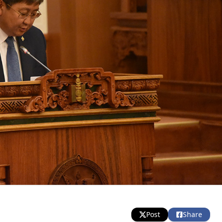
Post
Share