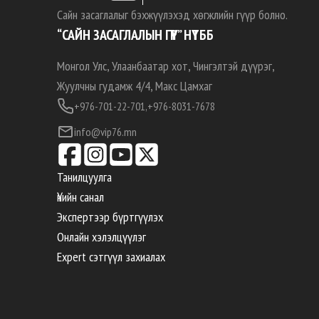
Сайн засаглалыг бэхжүүлэхэд хөгжлийн гүүр болно.
“САЙН ЗАСАГЛАЛЫН ГҮҮР” НҮТББ
Монгол Улс, Улаанбаатар хот, Чингэлтэй дүүрэг,
Жуулчны гудамж 4/4, Макс Цамхаг
+976-701-22-701,
+976-8031-7678
info@vip76.mn
Танилцуулга
Үнийн санал
Экспертээр бүртгүүлэх
Онлайн хэлэлцүүлэг
Expert сэтгүүл захиалах