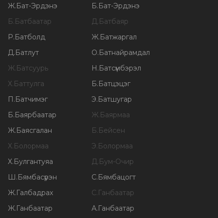
Ж
.
Бат-Эрдэнэ
Б
.
Бат-Эрдэнэ
Б
.
Батбаатар
Д
.
Батбаяр
Р
.
Батболд
Ж
.
Батжаргал
Д
.
Батлут
О
.
Батнайрамдал
Ж
.
Батсуурь
Н
.
Батсүмбэрэл
Х
.
Баттулга
Б
.
Батцэцэг
П
.
Батчимэг
Э
.
Батшугар
Б
.
Баярбаатар
Ж
.
Баярмаа
Ж
.
Баясгалан
Б
.
Бейсен
Х
.
Болормаа
Э
.
Болормаа
Х
.
Булгантуяа
Д
.
Бум-Очир
Ш
.
Бямбасүрэн
С
.
Бямбацогт
Ж
.
Галбадрах
С
.
Ганбаатар
Ж
.
Ганбаатар
А
.
Ганбаатар