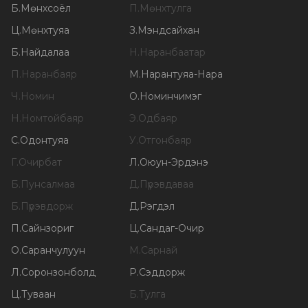
Б
.
Мөнхсоёл
П
.
Мөнхтулга
Ц
.
Мөнхтуяа
З
.
Мэндсайхан
Б
.
Найдалаа
Н
.
Наранбаатар
П
.
Наранбаяр
М
.
Нарантуяа-Нара
Ч
.
Номин
О
.
Номинчимэг
Н
.
Номтойбаяр
Э
.
Одбаяр
С
.
Одонтуяа
У
.
Отгонбаяр
Г
.
Очирбат
Л
.
Оюун-Эрдэнэ
Б
.
Пунсалмаа
Д
.
Пүрэвдаваа
Б
.
Пүрэвдорж
Д
.
Рэгдэл
П
.
Сайнзориг
Ц
.
Сандаг-Очир
О
.
Саранчулуун
М
.
Сарнай
Л
.
Соронзонболд
Р
.
Сэддорж
Ц
.
Туваан
Б
.
Тулга