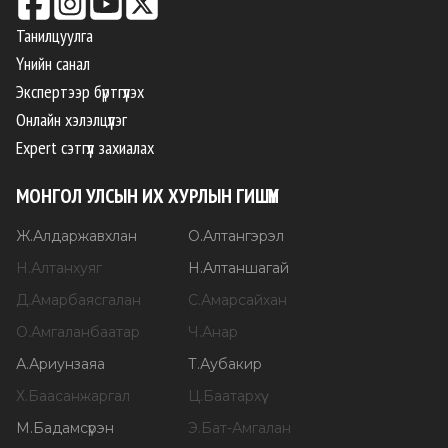
Танилцуулга
Үнийн санал
Экспертээр бүртгүүлэх
Онлайн хэлэлцүүлэг
Expert сэтгүүл захиалах
МОНГОЛ УЛСЫН ИХ ХУРЛЫН ГИШҮҮН
Ж
.
Алдаржавхлан
О
.
Алтангэрэл
Н
.
Алтанхуяг
Н
.
Алтаншагай
Д
.
Амарбаясгалан
С
.
Амарсайхан
О
.
Амгаланбаатар
Ч
.
Анар
А
.
Ариунзаяа
Т
.
Аубакир
Х
.
Баасанжаргал
Ц
.
Баатархүү
М
.
Бадамсүрэн
Э
.
Бат-Амгалан