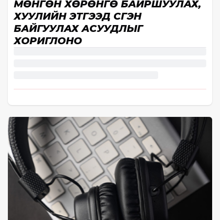
МӨНГӨН ХӨРӨНГӨ БАЙРШУУЛАХ,
ХУУЛИЙН ЭТГЭЭД ҮҮСГЭН
БАЙГУУЛАХ АСУУДЛЫГ
ХОРИГЛОНО