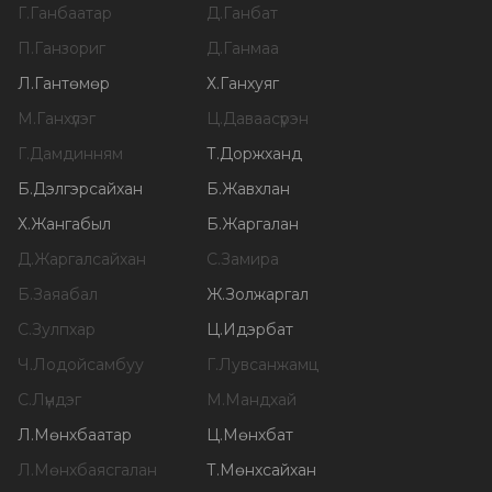
Г
.
Ганбаатар
Д
.
Ганбат
П
.
Ганзориг
Д
.
Ганмаа
Л
.
Гантөмөр
Х
.
Ганхуяг
М
.
Ганхүлэг
Ц
.
Даваасүрэн
Г
.
Дамдинням
Т
.
Доржханд
Б
.
Дэлгэрсайхан
Б
.
Жавхлан
Х
.
Жангабыл
Б
.
Жаргалан
Д
.
Жаргалсайхан
С
.
Замира
Б
.
Заяабал
Ж
.
Золжаргал
С
.
Зулпхар
Ц
.
Идэрбат
Ч
.
Лодойсамбуу
Г
.
Лувсанжамц
С
.
Лүндэг
М
.
Мандхай
Л
.
Мөнхбаатар
Ц
.
Мөнхбат
Л
.
Мөнхбаясгалан
Т
.
Мөнхсайхан