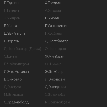
Б
.
Түвшин
Х
.
Тэмүүжин
Г
.
Тэмүүлэн
А
.
Ундраа
Ч
.
Ундрам
Н
.
Учрал
Б
.
Уянга
Г
.
Уянгахишиг
Д
.
Үүрийнтуяа
Г
.
Хосбаяр
Б
.
Хэрлэн
Д
.
Цогтбаатар
Д
.
Цогтбаатар (Даваа)
О
.
Цогтгэрэл
С
.
Цэнгүүн
Ж
.
Чинбүрэн
Б
.
Чойжилсүрэн
Ө
.
Шижир
Л
.
Энх-Амгалан
Ж
.
Энхбаяр
Б
.
Энхбаяр
Л
.
Энхнасан
Д
.
Энхтуяа
Д
.
Энхтүвшин
М
.
Энхцэцэг
С
.
Эрдэнэбат
С
.
Эрдэнэболд
Р
.
Эрдэнэбүрэн