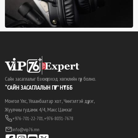
Сайн засаглалыг бэхжүүлэхэд хөгжлийн гүүр болно.
“САЙН ЗАСАГЛАЛЫН ГҮҮР” НҮТББ
Монгол Улс, Улаанбаатар хот, Чингэлтэй дүүрэг,
Жуулчны гудамж 4/4, Макс Цамхаг
+976-701-22-701,
+976-8031-7678
info@vip76.mn