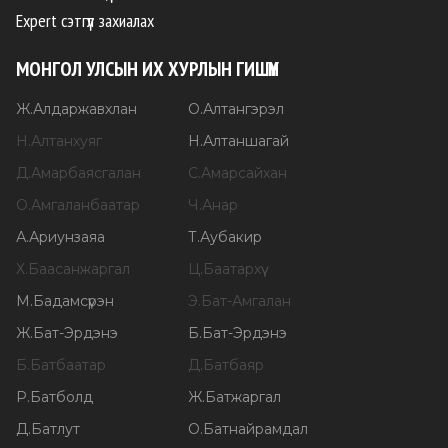
Expert сэтгүүл захиалах
МОНГОЛ УЛСЫН ИХ ХУРЛЫН ГИШҮҮН
Ж
.
Алдаржавхлан
О
.
Алтангэрэл
Н
.
Алтанхуяг
Н
.
Алтаншагай
Д
.
Амарбаясгалан
С
.
Амарсайхан
О
.
Амгаланбаатар
Ч
.
Анар
А
.
Ариунзаяа
Т
.
Аубакир
Х
.
Баасанжаргал
Ц
.
Баатархүү
М
.
Бадамсүрэн
Э
.
Бат-Амгалан
Ж
.
Бат-Эрдэнэ
Б
.
Бат-Эрдэнэ
Б
.
Батбаатар
Д
.
Батбаяр
Р
.
Батболд
Ж
.
Батжаргал
Д
.
Батлут
О
.
Батнайрамдал