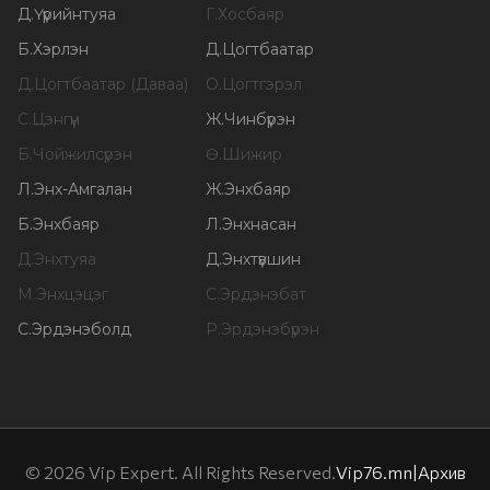
Д
.
Үүрийнтуяа
Г
.
Хосбаяр
Б
.
Хэрлэн
Д
.
Цогтбаатар
Д
.
Цогтбаатар (Даваа)
О
.
Цогтгэрэл
С
.
Цэнгүүн
Ж
.
Чинбүрэн
Б
.
Чойжилсүрэн
Ө
.
Шижир
Л
.
Энх-Амгалан
Ж
.
Энхбаяр
Б
.
Энхбаяр
Л
.
Энхнасан
Д
.
Энхтуяа
Д
.
Энхтүвшин
М
.
Энхцэцэг
С
.
Эрдэнэбат
С
.
Эрдэнэболд
Р
.
Эрдэнэбүрэн
©
2026
Vip Expert. All Rights Reserved.
Vip76.mn
|
Архив