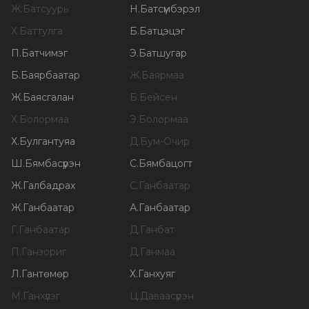
Ж
.
Батсуурь
Н
.
Батсүмбэрэл
Х
.
Баттулга
Б
.
Батцэцэг
П
.
Батчимэг
Э
.
Батшугар
Б
.
Баярбаатар
Ж
.
Баярмаа
Ж
.
Баясгалан
Б
.
Бейсен
Х
.
Болормаа
Э
.
Болормаа
Х
.
Булгантуяа
Д
.
Бум-Очир
Ш
.
Бямбасүрэн
С
.
Бямбацогт
Ж
.
Галбадрах
С
.
Ганбаатар
Ж
.
Ганбаатар
А
.
Ганбаатар
Г
.
Ганбаатар
Д
.
Ганбат
П
.
Ганзориг
Д
.
Ганмаа
Л
.
Гантөмөр
Х
.
Ганхуяг
М
.
Ганхүлэг
Ц
.
Даваасүрэн