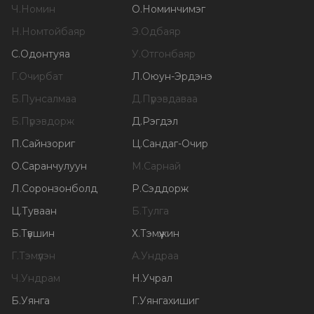
Ч
.
Номин
О
.
Номинчимэг
Н
.
Номтойбаяр
Э
.
Одбаяр
С
.
Одонтуяа
У
.
Отгонбаяр
Г
.
Очирбат
Л
.
Оюун-Эрдэнэ
Б
.
Пунсалмаа
Д
.
Пүрэвдаваа
Б
.
Пүрэвдорж
Д
.
Рэгдэл
П
.
Сайнзориг
Ц
.
Сандаг-Очир
О
.
Саранчулуун
М
.
Сарнай
Л
.
Соронзонболд
Р
.
Сэддорж
Ц
.
Туваан
Б
.
Тулга
Б
.
Түвшин
Х
.
Тэмүүжин
Г
.
Тэмүүлэн
А
.
Ундраа
Ч
.
Ундрам
Н
.
Учрал
Б
.
Уянга
Г
.
Уянгахишиг