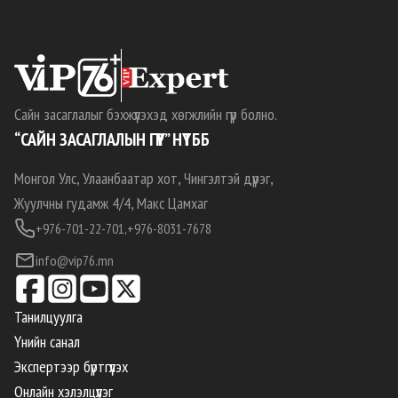
Сайн засаглалыг бэхжүүлэхэд хөгжлийн гүүр болно.
“САЙН ЗАСАГЛАЛЫН ГҮҮР” НҮТББ
Монгол Улс, Улаанбаатар хот, Чингэлтэй дүүрэг,
Жуулчны гудамж 4/4, Макс Цамхаг
+976-701-22-701,
+976-8031-7678
info@vip76.mn
Танилцуулга
Үнийн санал
Экспертээр бүртгүүлэх
Онлайн хэлэлцүүлэг