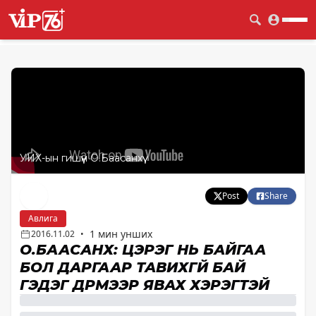
УИХ-ын гишүүн О.Баасанхүү
Post
Share
Авлига
1 мин унших
2016.11.02
•
О.БААСАНХҮҮ: ЦЭРЭГ НЬ БАЙГАА
БОЛ ДАРГААР ТАВИХГҮЙ БАЙ
ГЭДЭГ ДҮРМЭЭР ЯВАХ ХЭРЭГТЭЙ