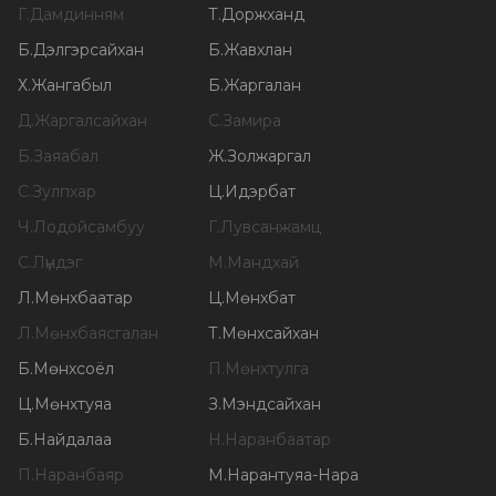
Г
.
Дамдинням
Т
.
Доржханд
Б
.
Дэлгэрсайхан
Б
.
Жавхлан
Х
.
Жангабыл
Б
.
Жаргалан
Д
.
Жаргалсайхан
С
.
Замира
Б
.
Заяабал
Ж
.
Золжаргал
С
.
Зулпхар
Ц
.
Идэрбат
Ч
.
Лодойсамбуу
Г
.
Лувсанжамц
С
.
Лүндэг
М
.
Мандхай
Л
.
Мөнхбаатар
Ц
.
Мөнхбат
Л
.
Мөнхбаясгалан
Т
.
Мөнхсайхан
Б
.
Мөнхсоёл
П
.
Мөнхтулга
Ц
.
Мөнхтуяа
З
.
Мэндсайхан
Б
.
Найдалаа
Н
.
Наранбаатар
П
.
Наранбаяр
М
.
Нарантуяа-Нара