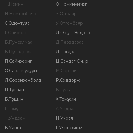
Ч
.
Номин
О
.
Номинчимэг
Н
.
Номтойбаяр
Э
.
Одбаяр
С
.
Одонтуяа
У
.
Отгонбаяр
Г
.
Очирбат
Л
.
Оюун-Эрдэнэ
Б
.
Пунсалмаа
Д
.
Пүрэвдаваа
Б
.
Пүрэвдорж
Д
.
Рэгдэл
П
.
Сайнзориг
Ц
.
Сандаг-Очир
О
.
Саранчулуун
М
.
Сарнай
Л
.
Соронзонболд
Р
.
Сэддорж
Ц
.
Туваан
Б
.
Тулга
Б
.
Түвшин
Х
.
Тэмүүжин
Г
.
Тэмүүлэн
А
.
Ундраа
Ч
.
Ундрам
Н
.
Учрал
Б
.
Уянга
Г
.
Уянгахишиг