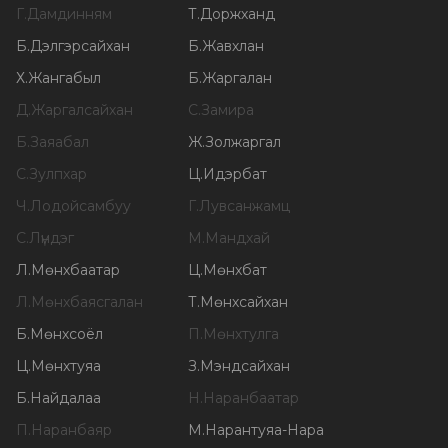
Г
.
Дамдинням
Т
.
Доржханд
Б
.
Дэлгэрсайхан
Б
.
Жавхлан
Х
.
Жангабыл
Б
.
Жаргалан
Д
.
Жаргалсайхан
С
.
Замира
Б
.
Заяабал
Ж
.
Золжаргал
С
.
Зулпхар
Ц
.
Идэрбат
Ч
.
Лодойсамбуу
Г
.
Лувсанжамц
С
.
Лүндэг
М
.
Мандхай
Л
.
Мөнхбаатар
Ц
.
Мөнхбат
Л
.
Мөнхбаясгалан
Т
.
Мөнхсайхан
Б
.
Мөнхсоёл
П
.
Мөнхтулга
Ц
.
Мөнхтуяа
З
.
Мэндсайхан
Б
.
Найдалаа
Н
.
Наранбаатар
П
.
Наранбаяр
М
.
Нарантуяа-Нара