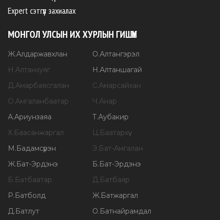
Expert сэтгүүл захиалах
МОНГОЛ УЛСЫН ИХ ХУРЛЫН ГИШҮҮН
Ж
.
Алдаржавхлан
О
.
Алтангэрэл
Н
.
Алтанхуяг
Н
.
Алтаншагай
Д
.
Амарбаясгалан
С
.
Амарсайхан
О
.
Амгаланбаатар
Ч
.
Анар
А
.
Ариунзаяа
Т
.
Аубакир
Х
.
Баасанжаргал
Ц
.
Баатархүү
М
.
Бадамсүрэн
Э
.
Бат-Амгалан
Ж
.
Бат-Эрдэнэ
Б
.
Бат-Эрдэнэ
Б
.
Батбаатар
Д
.
Батбаяр
Р
.
Батболд
Ж
.
Батжаргал
Д
.
Батлут
О
.
Батнайрамдал