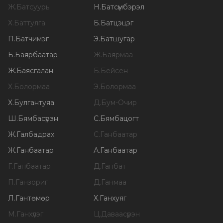
Ж
.
Батсуурь
Н
.
Батсүмбэрэл
Х
.
Баттулга
Б
.
Батцэцэг
П
.
Батчимэг
Э
.
Батшугар
Б
.
Баярбаатар
Ж
.
Баярмаа
Ж
.
Баясгалан
Б
.
Бейсен
Х
.
Болормаа
Э
.
Болормаа
Х
.
Булгантуяа
Д
.
Бум-Очир
Ш
.
Бямбасүрэн
С
.
Бямбацогт
Ж
.
Галбадрах
С
.
Ганбаатар
Ж
.
Ганбаатар
А
.
Ганбаатар
Г
.
Ганбаатар
Д
.
Ганбат
П
.
Ганзориг
Д
.
Ганмаа
Л
.
Гантөмөр
Х
.
Ганхуяг
М
.
Ганхүлэг
Ц
.
Даваасүрэн