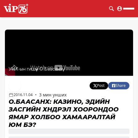
УИХ-ын гишүүн О.Баасанхүү
Post
Share
3 мин унших
2016.11.04
•
О.БААСАНХҮҮ: КАЗИНО, ЭДИЙН
ЗАСГИЙН ХҮНДРЭЛ ХООРОНДОО
ЯМАР ХОЛБОО ХАМААРАЛТАЙ
ЮМ БЭ?