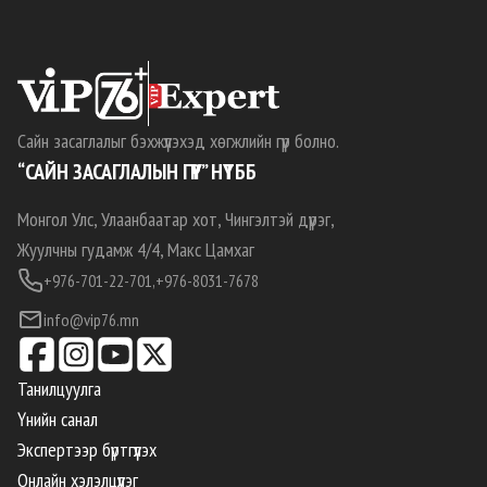
Сайн засаглалыг бэхжүүлэхэд хөгжлийн гүүр болно.
“САЙН ЗАСАГЛАЛЫН ГҮҮР” НҮТББ
Монгол Улс, Улаанбаатар хот, Чингэлтэй дүүрэг,
Жуулчны гудамж 4/4, Макс Цамхаг
+976-701-22-701,
+976-8031-7678
info@vip76.mn
Танилцуулга
Үнийн санал
Экспертээр бүртгүүлэх
Онлайн хэлэлцүүлэг