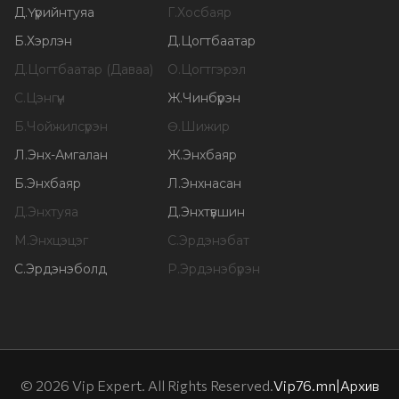
Д
.
Үүрийнтуяа
Г
.
Хосбаяр
Б
.
Хэрлэн
Д
.
Цогтбаатар
Д
.
Цогтбаатар (Даваа)
О
.
Цогтгэрэл
С
.
Цэнгүүн
Ж
.
Чинбүрэн
Б
.
Чойжилсүрэн
Ө
.
Шижир
Л
.
Энх-Амгалан
Ж
.
Энхбаяр
Б
.
Энхбаяр
Л
.
Энхнасан
Д
.
Энхтуяа
Д
.
Энхтүвшин
М
.
Энхцэцэг
С
.
Эрдэнэбат
С
.
Эрдэнэболд
Р
.
Эрдэнэбүрэн
©
2026
Vip Expert. All Rights Reserved.
Vip76.mn
|
Архив