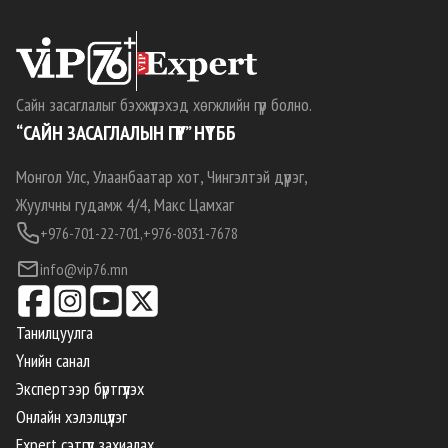
Сайн засаглалыг бэхжүүлэхэд хөгжлийн гүүр болно.
“САЙН ЗАСАГЛАЛЫН ГҮҮР” НҮТББ
Монгол Улс, Улаанбаатар хот, Чингэлтэй дүүрэг,
Жуулчны гудамж 4/4, Макс Цамхаг
+976-701-22-701,
+976-8031-7678
info@vip76.mn
Танилцуулга
Үнийн санал
Экспертээр бүртгүүлэх
Онлайн хэлэлцүүлэг
Expert сэтгүүл захиалах