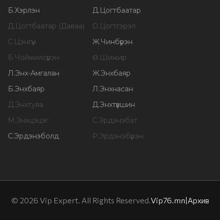
Б
.
Хэрлэн
Д
.
Цогтбаатар
Д
.
Цогтбаатар (Даваа)
О
.
Цогтгэрэл
С
.
Цэнгүүн
Ж
.
Чинбүрэн
Б
.
Чойжилсүрэн
Ө
.
Шижир
Л
.
Энх-Амгалан
Ж
.
Энхбаяр
Б
.
Энхбаяр
Л
.
Энхнасан
Д
.
Энхтуяа
Д
.
Энхтүвшин
М
.
Энхцэцэг
С
.
Эрдэнэбат
С
.
Эрдэнэболд
Р
.
Эрдэнэбүрэн
©
2026
Vip Expert. All Rights Reserved.
Vip76.mn
|
Архив