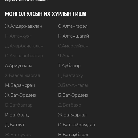
МОНГОЛ УЛСЫН ИХ ХУРЛЫН ГИШҮҮН
Ж
.
Алдаржавхлан
О
.
Алтангэрэл
Н
.
Алтанхуяг
Н
.
Алтаншагай
Д
.
Амарбаясгалан
С
.
Амарсайхан
О
.
Амгаланбаатар
Ч
.
Анар
А
.
Ариунзаяа
Т
.
Аубакир
Х
.
Баасанжаргал
Ц
.
Баатархүү
М
.
Бадамсүрэн
Э
.
Бат-Амгалан
Ж
.
Бат-Эрдэнэ
Б
.
Бат-Эрдэнэ
Б
.
Батбаатар
Д
.
Батбаяр
Р
.
Батболд
Ж
.
Батжаргал
Д
.
Батлут
О
.
Батнайрамдал
Ж
.
Батсуурь
Н
.
Батсүмбэрэл