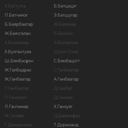
Х
.
Баттулга
Б
.
Батцэцэг
П
.
Батчимэг
Э
.
Батшугар
Б
.
Баярбаатар
Ж
.
Баярмаа
Ж
.
Баясгалан
Б
.
Бейсен
Х
.
Болормаа
Э
.
Болормаа
Х
.
Булгантуяа
Д
.
Бум-Очир
Ш
.
Бямбасүрэн
С
.
Бямбацогт
Ж
.
Галбадрах
С
.
Ганбаатар
Ж
.
Ганбаатар
А
.
Ганбаатар
Г
.
Ганбаатар
Д
.
Ганбат
П
.
Ганзориг
Д
.
Ганмаа
Л
.
Гантөмөр
Х
.
Ганхуяг
М
.
Ганхүлэг
Ц
.
Даваасүрэн
Г
.
Дамдинням
Т
.
Доржханд