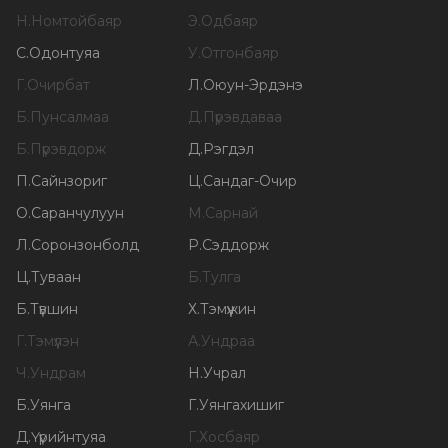
Н
.
Номтойбаяр
Э
.
Одбаяр
С
.
Одонтуяа
У
.
Отгонбаяр
Г
.
Очирбат
Л
.
Оюун-Эрдэнэ
Б
.
Пунсалмаа
Д
.
Пүрэвдаваа
Б
.
Пүрэвдорж
Д
.
Рэгдэл
П
.
Сайнзориг
Ц
.
Сандаг-Очир
О
.
Саранчулуун
М
.
Сарнай
Л
.
Соронзонболд
Р
.
Сэддорж
Ц
.
Туваан
Б
.
Тулга
Б
.
Түвшин
Х
.
Тэмүүжин
Г
.
Тэмүүлэн
А
.
Ундраа
Ч
.
Ундрам
Н
.
Учрал
Б
.
Уянга
Г
.
Уянгахишиг
Д
.
Үүрийнтуяа
Г
.
Хосбаяр