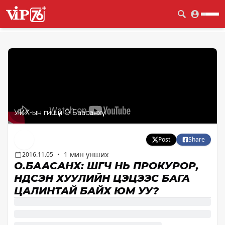
УИХ-ын гишүүн О.Баасанхүү
Post
Share
1 мин унших
2016.11.05
•
О.БААСАНХҮҮ: ШҮҮГЧ НЬ ПРОКУРОР,
ҮНДСЭН ХУУЛИЙН ЦЭЦЭЭС БАГА
ЦАЛИНТАЙ БАЙХ ЮМ УУ?