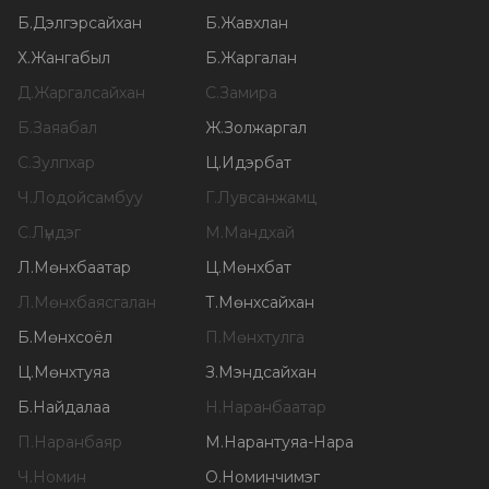
Б
.
Дэлгэрсайхан
Б
.
Жавхлан
Х
.
Жангабыл
Б
.
Жаргалан
Д
.
Жаргалсайхан
С
.
Замира
Б
.
Заяабал
Ж
.
Золжаргал
С
.
Зулпхар
Ц
.
Идэрбат
Ч
.
Лодойсамбуу
Г
.
Лувсанжамц
С
.
Лүндэг
М
.
Мандхай
Л
.
Мөнхбаатар
Ц
.
Мөнхбат
Л
.
Мөнхбаясгалан
Т
.
Мөнхсайхан
Б
.
Мөнхсоёл
П
.
Мөнхтулга
Ц
.
Мөнхтуяа
З
.
Мэндсайхан
Б
.
Найдалаа
Н
.
Наранбаатар
П
.
Наранбаяр
М
.
Нарантуяа-Нара
Ч
.
Номин
О
.
Номинчимэг