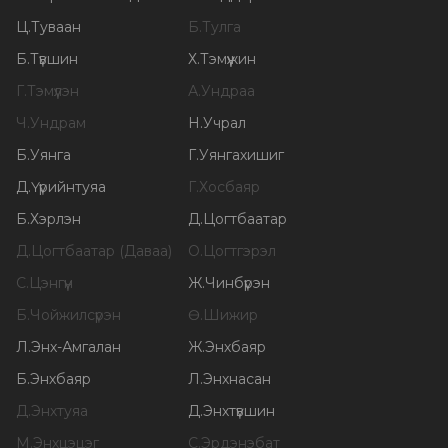
Ц
.
Туваан
Б
.
Тулга
Б
.
Түвшин
Х
.
Тэмүүжин
Г
.
Тэмүүлэн
А
.
Ундраа
Ч
.
Ундрам
Н
.
Учрал
Б
.
Уянга
Г
.
Уянгахишиг
Д
.
Үүрийнтуяа
Г
.
Хосбаяр
Б
.
Хэрлэн
Д
.
Цогтбаатар
Д
.
Цогтбаатар (Даваа)
О
.
Цогтгэрэл
С
.
Цэнгүүн
Ж
.
Чинбүрэн
Б
.
Чойжилсүрэн
Ө
.
Шижир
Л
.
Энх-Амгалан
Ж
.
Энхбаяр
Б
.
Энхбаяр
Л
.
Энхнасан
Д
.
Энхтуяа
Д
.
Энхтүвшин
М
.
Энхцэцэг
С
.
Эрдэнэбат