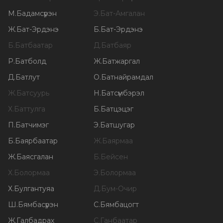
М
.
Бадамсүрэн
Э
.
Бат-Амгалан
Ж
.
Бат-Эрдэнэ
Б
.
Бат-Эрдэнэ
Б
.
Батбаатар
Д
.
Батбаяр
Р
.
Батболд
Ж
.
Батжаргал
Д
.
Батлут
О
.
Батнайрамдал
Ж
.
Батсуурь
Н
.
Батсүмбэрэл
Х
.
Баттулга
Б
.
Батцэцэг
П
.
Батчимэг
Э
.
Батшугар
Б
.
Баярбаатар
Ж
.
Баярмаа
Ж
.
Баясгалан
Б
.
Бейсен
Х
.
Болормаа
Э
.
Болормаа
Х
.
Булгантуяа
Д
.
Бум-Очир
Ш
.
Бямбасүрэн
С
.
Бямбацогт
Ж
.
Галбадрах
С
.
Ганбаатар