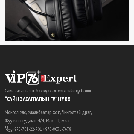
Сайн засаглалыг бэхжүүлэхэд хөгжлийн гүүр болно.
“САЙН ЗАСАГЛАЛЫН ГҮҮР” НҮТББ
Монгол Улс, Улаанбаатар хот, Чингэлтэй дүүрэг,
Жуулчны гудамж 4/4, Макс Цамхаг
+976-701-22-701,
+976-8031-7678