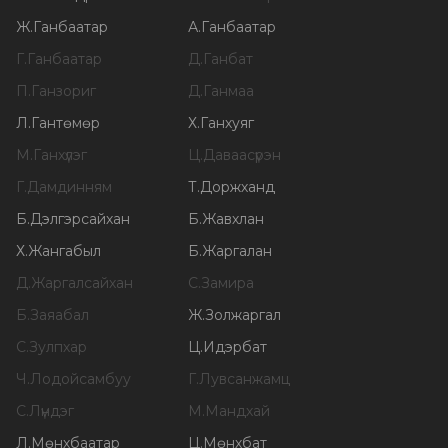
Ж
.
Ганбаатар
А
.
Ганбаатар
Г
.
Ганбаатар
Д
.
Ганбат
П
.
Ганзориг
Д
.
Ганмаа
Л
.
Гантөмөр
Х
.
Ганхуяг
М
.
Ганхүлэг
Ц
.
Даваасүрэн
Г
.
Дамдинням
Т
.
Доржханд
Б
.
Дэлгэрсайхан
Б
.
Жавхлан
Х
.
Жангабыл
Б
.
Жаргалан
Д
.
Жаргалсайхан
С
.
Замира
Б
.
Заяабал
Ж
.
Золжаргал
С
.
Зулпхар
Ц
.
Идэрбат
Ч
.
Лодойсамбуу
Г
.
Лувсанжамц
С
.
Лүндэг
М
.
Мандхай
Л
.
Мөнхбаатар
Ц
.
Мөнхбат