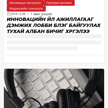
Инновацыг хөгжүүлэх
Програм хангамж
Мэдээллийн технологи
1 мин унших
2016.12.06
•
ИННОВАЦИЙН ҮЙЛ АЖИЛЛАГААГ
ДЭМЖИХ ЛОББИ БҮЛЭГ БАЙГУУЛАХ
ТУХАЙ АЛБАН БИЧИГ ХҮРГЭЛЭЭ