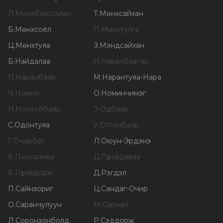
Л
.
Мөнхбаясгалан
Т
.
Мөнхсайхан
Б
.
Мөнхсоёл
П
.
Мөнхтулга
Ц
.
Мөнхтуяа
З
.
Мэндсайхан
Б
.
Найдалаа
Н
.
Наранбаатар
П
.
Наранбаяр
М
.
Нарантуяа-Нара
Ч
.
Номин
О
.
Номинчимэг
Н
.
Номтойбаяр
Э
.
Одбаяр
С
.
Одонтуяа
У
.
Отгонбаяр
Г
.
Очирбат
Л
.
Оюун-Эрдэнэ
Б
.
Пунсалмаа
Д
.
Пүрэвдаваа
Б
.
Пүрэвдорж
Д
.
Рэгдэл
П
.
Сайнзориг
Ц
.
Сандаг-Очир
О
.
Саранчулуун
М
.
Сарнай
Л
.
Соронзонболд
Р
.
Сэддорж