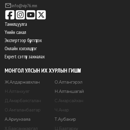
info@vip76.mn
Танилцуулга
Үнийн санал
Экспертээр бүртгүүлэх
Онлайн хэлэлцүүлэг
Expert сэтгүүл захиалах
МОНГОЛ УЛСЫН ИХ ХУРЛЫН ГИШҮҮН
Ж
.
Алдаржавхлан
О
.
Алтангэрэл
Н
.
Алтанхуяг
Н
.
Алтаншагай
Д
.
Амарбаясгалан
С
.
Амарсайхан
О
.
Амгаланбаатар
Ч
.
Анар
А
.
Ариунзаяа
Т
.
Аубакир
Х
.
Баасанжаргал
Ц
.
Баатархүү