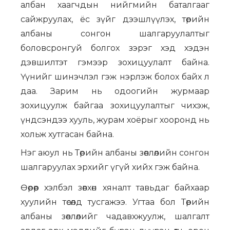
албан хаагчдын нийгмийн баталгааг
сайжруулах, ёс зүйг дээшлүүлэх, төрийн
албаны сонгон шалгаруулалтыг
боловсронгуй болгох зэрэг хэд хэдэн
дэвшилтэт гэмээр зохицуулалт байна.
Үүнийг шинэчлэл гэж нэрлэж болох байх л
даа. Зарим нь одоогийн журмаар
зохицуулж байгаа зохицуулалтыг чихэж,
үндсэндээ хууль, журам хоёрыг хооронд нь
хольж хутгасан байна.
Нэг аюул нь Төрийн албаны зөвлөлийн сонгон
шалгаруулах эрхийг үгүй хийх гэж байна.
Өөрөөр хэлбэл зөвхөн хяналт тавьдаг байхаар
хуулийн төсөлд тусгажээ. Угтаа бол Төрийн
албаны зөвлөлийг чадавхжуулж, шалгалт