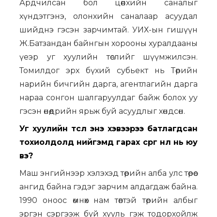
Ардчилсан бол цөөнхийн саналыг
хүндэтгэнэ, олонхийн саналаар асуудал
шийднэ гэсэн зарчимтай. УИХ-ын гишүүн
Ж.Батзандан байнгын хорооны хуралдааны
үеэр уг хуулийн төслийг шүүмжилсэн.
Томилдог эрх бүхий субьект нь Төрийн
нарийн бичгийн дарга, агентлагийн дарга
нараа сонгон шалгаруулдаг байж болох уу
гэсэн өнөөдрийн ярьж буй асуудлыг хөндсөн.
Уг хуулийн төсөл энэ хэвээрээ батлагдсан
тохиолдолд нийгэмд гарах сөрөг нөлөө нь юу
вэ?
Маш энгийнээр хэлэхэд төрийн алба улс төрөөс
ангид байна гэдэг зарчим алдагдаж байна.
1990 оноос өмнөх нам төвтэй төрийн албыг
эргэн сэргээж буй хууль гэж тодорхойлж