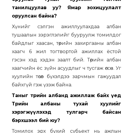
танилцуулав уу? Ямар зохицуулалт
оруулсан байна?
Хүнийг сэлгэн ажиллуулахдаа албан
тушаалын зэрэглэлийг бууруулж томилдог
байдлыг хаасан, төрийн захиргааны албан
хаагч 6 жил тогтвортой ажиллах ёстой
гэсэн хэд хэдэн заалт бий. Төрийн албан
хаагчийн ёс зүйн асуудлыг ч тусгаж өгсөн. Уг
хуулийн төсөл бүхэлдээ зарчмын гажуудал
байхгүй гэж үзэж байна.
Таныг төрийн албанд ажиллаж байх үед
Төрийн албаны тухай хуулийг
хэрэгжүүлэхэд тулгарч байсан
бэрхшээл бий юу?
Томилох эрх бүхий субьект нь ажлын