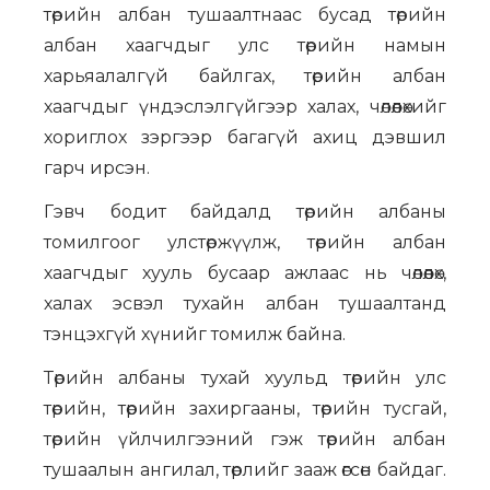
төрийн албан тушаалтнаас бусад төрийн
албан хаагчдыг улс төрийн намын
харьяалалгүй байлгах, төрийн албан
хаагчдыг үндэслэлгүйгээр халах, чөлөөлөхийг
хориглох зэргээр багагүй ахиц дэвшил
гарч ирсэн.
Гэвч бодит байдалд төрийн албаны
томилгоог улстөржүүлж, төрийн албан
хаагчдыг хууль бусаар ажлаас нь чөлөөлөх,
халах эсвэл тухайн албан тушаалтанд
тэнцэхгүй хүнийг томилж байна.
Төрийн албаны тухай хуульд төрийн улс
төрийн, төрийн захиргааны, төрийн тусгай,
төрийн үйлчилгээний гэж төрийн албан
тушаалын ангилал, төрлийг зааж өгсөн байдаг.