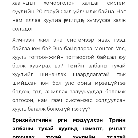
хаагчдыг хоморголон халдаг систем
сүүлийн 20 гаруй жил үйлчилж байна. Нэг
нам яллаа хуулиа өөрчилдөг, хүмүүсээ халж
сольдог.
Хичнээн жил энэ системээр явах гээд
байгаа юм бэ? Энэ байдлараа Монгол Улс,
хууль тогтоомжийн тогтвортой байдал юу
болж хувирах вэ? Төрийн албаны тухай
хуулийг шинэчлэх шаардлагатай гэж
шийдсэн юм бол улс орны ирээдүйгээ
бодож, төрд ажиллах залуучуудад боломж
олгосон, нам гээч системээс холдуулсан
хууль баталж болохгүй гэж үү?
Ерөнхийлөгчийн өргөн мэдүүлсэн Төрийн
албаны тухай хуульд нэмэлт, өөрчлөлт
оруулах тухай хуулийн төсөлтэй