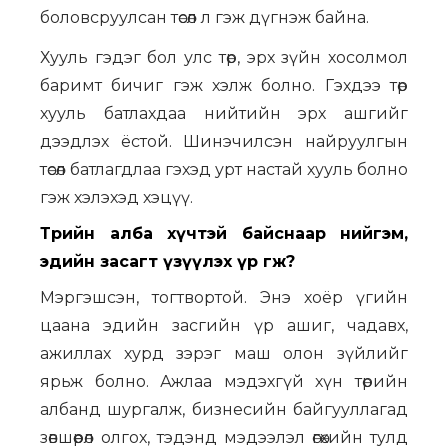
боловсруулсан төсөл л гэж дүгнэж байна.
Хууль гэдэг бол улс төр, эрх зүйн хосолмол
баримт бичиг гэж хэлж болно. Гэхдээ төр
хууль батлахдаа нийтийн эрх ашгийг
дээдлэх ёстой. Шинэчилсэн найруулгын
төсөл батлагдлаа гэхэд урт настай хууль болно
гэж хэлэхэд хэцүү.
Төрийн алба хүчтэй байснаар нийгэм,
эдийн засагт үзүүлэх үр өгөөж?
Мэргэшсэн, тогтвортой. Энэ хоёр үгийн
цаана эдийн засгийн үр ашиг, чадавх,
ажиллах хурд зэрэг маш олон зүйлийг
ярьж болно. Ажлаа мэдэхгүй хүн төрийн
албанд шургалж, бизнесийн байгууллагад
зөвшөөрөл олгох, тэдэнд мэдээлэл өгөхийн тулд