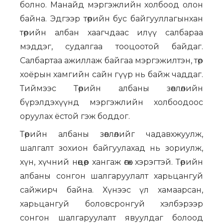
болно. Манайд мэргэжлийн холбоод олон
байна. Эдгээр төрийн бус байгууллагынхан
төрийн албан хаагчдаас илүү салбараа
мэддэг, судалгаа тооцоотой байдаг.
Салбартаа ажиллаж байгаа мэргэжилтэн, төр
хоёрын хамгийн сайн гүүр нь байж чаддаг.
Тиймээс Төрийн албаны зөвлөлийн
бүрэлдэхүүнд мэргэжлийн холбоодоос
оруулах ёстой гэж боддог.
Төрийн албаны зөвлөлийг чадавхжуулж,
шалгалт зохион байгуулахад нь зориулж,
хүн, хүчний нөөцөөр хангаж өгөх хэрэгтэй. Төрийн
албаны сонгон шалгаруулалт харьцангуй
сайжирч байна. Хүнээс үл хамаарсан,
харьцангуй боловсронгуй хэлбэрээр
сонгон шалгаруулалт явуулдаг болоод