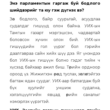
Энэ парламентын гаргаж буй бодлого
шийдвэрийг та юу гэж дүгнэх вэ?
Зөв бодлого, байр суурьтай, асуудлаа
судалдаг гишүүд олон байна. УИХ-ын
Тамгын газарт мэргэшсэн, чадвартай
боловсон хүчин олон бий. УИХ-ын
гишүүдийн гол үүрэг бол гэрийн
даалгавраа сайн хийх шүү дээ. Яг үнэндээ
бол УИХ-ын гишүүн болно гэдэг тийм ч
хүсээд байхаар ажил биш. Төрийн ордноор
ороод үз. Жижигхэн өрөөнд туслах, зөвлөхтэйгээ
багтаж ядан суудаг. УИХ-аар батлагдаж буй
бүх хуулийг уншиж судална,
хэлэлцүүлгийн явцад өөрийн саналыг
нэмэрлэх үүрэгтэй.