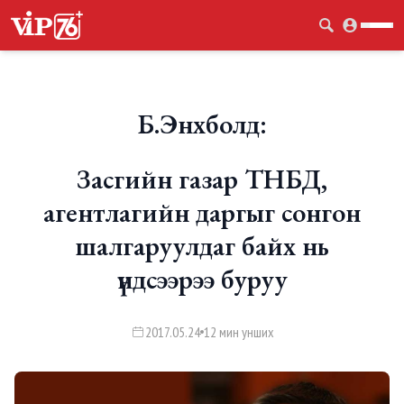
Б.Энхболд:
Засгийн газар ТНБД,
агентлагийн даргыг сонгон
шалгаруулдаг байх нь
үндсээрээ буруу
2017.05.24
12 мин унших