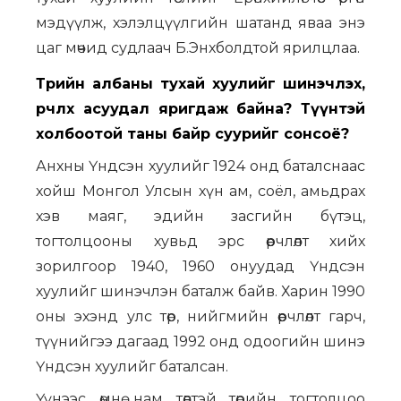
мэдүүлж, хэлэлцүүлгийн шатанд яваа энэ
цаг мөчид судлаач Б.Энхболдтой ярилцлаа.
Төрийн албаны тухай хуулийг шинэчлэх,
өөрчлөх асуудал яригдаж байна? Түүнтэй
холбоотой таны байр суурийг сонсоё?
Анхны Үндсэн хуулийг 1924 онд баталснаас
хойш Монгол Улсын хүн ам, соёл, амьдрах
хэв маяг, эдийн засгийн бүтэц,
тогтолцооны хувьд эрс өөрчлөлт хийх
зорилгоор 1940, 1960 онуудад Үндсэн
хуулийг шинэчлэн баталж байв. Харин 1990
оны эхэнд улс төр, нийгмийн өөрчлөлт гарч,
түүнийгээ дагаад 1992 онд одоогийн шинэ
Үндсэн хуулийг баталсан.
Үүнээс өмнө нам төвтэй төрийн тогтолцоо