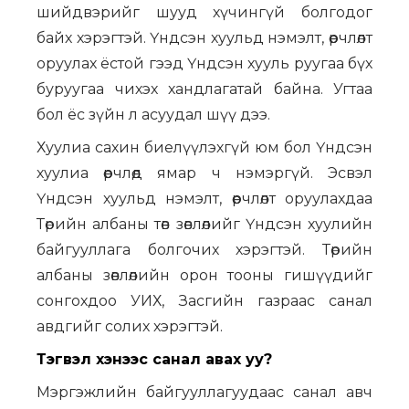
шийдвэрийг шууд хүчингүй болгодог
байх хэрэгтэй. Үндсэн хуульд нэмэлт, өөрчлөлт
оруулах ёстой гээд Үндсэн хууль руугаа бүх
буруугаа чихэх хандлагатай байна. Угтаа
бол ёс зүйн л асуудал шүү дээ.
Хуулиа сахин биелүүлэхгүй юм бол Үндсэн
хуулиа өөрчлөөд ямар ч нэмэргүй. Эсвэл
Үндсэн хуульд нэмэлт, өөрчлөлт оруулахдаа
Төрийн албаны төв зөвлөлийг Үндсэн хуулийн
байгууллага болгочих хэрэгтэй. Төрийн
албаны зөвлөлийн орон тооны гишүүдийг
сонгохдоо УИХ, Засгийн газраас санал
авдгийг солих хэрэгтэй.
Тэгвэл хэнээс санал авах уу?
Мэргэжлийн байгууллагуудаас санал авч