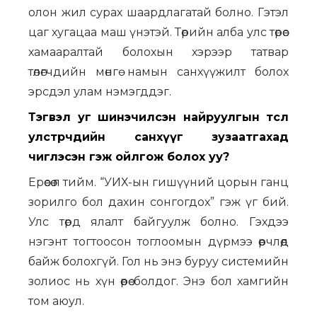
олон жил сурах шаардлагатай болно. Гэтэл
цаг хугацаа маш үнэтэй. Төрийн алба улс төрөөс
хамааралтай болохын хэрээр татвар
төлөгчдийн мөнгө намын санхүүжилт болох
эрсдэл улам нэмэгддэг.
Тэгвэл уг шинэчилсэн найруулгын төсөл
улстөрчдийн санхүүг зузаатгахад
чиглэсэн гэж ойлгож болох уу?
Ерөөсөө л тийм. “УИХ-ын гишүүний цорын ганц
зорилго бол дахин сонгогдох” гэж үг бий.
Улс төрд ялалт байгуулж болно. Гэхдээ
нэгэнт тогтоосон тоглоомын дүрмээ өөрчлөөд
байж болохгүй. Гол нь энэ буруу системийн
золиос нь хүн өөрөө болдог. Энэ бол хамгийн
том аюул.