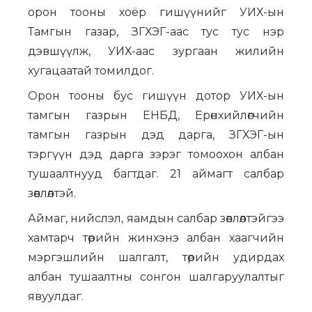
орон тооны хоёр гишүүнийг УИХ-ын
Тамгын газар, ЗГХЭГ-аас тус тус нэр
дэвшүүлж, УИХ-аас зургаан жилийн
хугацаатай томилдог.
Орон тооны бус гишүүн дотор УИХ-ын
тамгын газрын ЕНБД, Ерөнхийлөгчийн
тамгын газрын дэд дарга, ЗГХЭГ-ын
тэргүүн дэд дарга зэрэг томоохон албан
тушаалтнууд багтдаг. 21 аймагт салбар
зөвлөлтэй.
Аймаг, нийслэл, яамдын салбар зөвлөлтэйгээ
хамтарч төрийн жинхэнэ албан хаагчийн
мэргэшлийн шалгалт, төрийн удирдах
албан тушаалтны сонгон шалгаруулалтыг
явуулдаг.