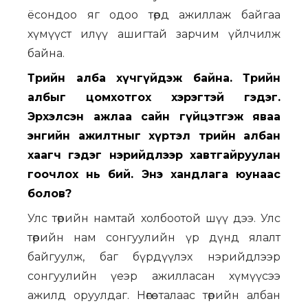
ёсондоо яг одоо төрд ажиллаж байгаа
хүмүүст илүү ашигтай зарчим үйлчилж
байна.
Төрийн алба хүчгүйдэж байна. Төрийн
албыг цомхотгох хэрэгтэй гэдэг.
Эрхэлсэн ажлаа сайн гүйцэтгэж яваа
энгийн ажилтныг хүртэл төрийн албан
хаагч гэдэг нэрийдлээр хавтгайруулан
гоочлох нь бий. Энэ хандлага юунаас
болов?
Улс төрийн намтай холбоотой шүү дээ. Улс
төрийн нам сонгуулийн үр дүнд ялалт
байгуулж, баг бүрдүүлэх нэрийдлээр
сонгуулийн үеэр ажилласан хүмүүсээ
ажилд оруулдаг. Нөгөө талаас төрийн албан