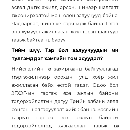
эсвэл дөнгөж ажилд орсон, шинээр шалгалт
өгөх сонирхолтой маш олон залуучууд байна.
Чадварлаг, шинэ үе гарч ирж байна. Гэтэл
энэ хүмүүст ажилласан жил гэсэн шалгуур
тавьж байгаа нь буруу.
Тийм шүү. Тэр бол залуучуудын өмнө
тулгамддаг хамгийн том асуудал?
Нийслэлийн төр захиргааны байгууллагад
мэргэжилтнээр орохын тулд хоёр жил
ажилласан байх ёстой гэдэг. Одоо бол
ЗГХЭГ-ын гаргаж өгсөн ажлын байрны
тодорхойлолтын дагуу Төрийн албаны зөвлөл
сонгон шалгаруулалт хийж байна. Засгийн
газрын гаргаж өгсөн ажлын байрны
тодорхойлолтод хязгаарлалт тавьж өгөх