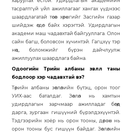
харуулах ёстой. Удирдлагын академийн
тасралтгүй үйл ажиллагааг хангах үүднээс
шаардлагатай төсөв хөрөнгийг Засгийн газар
шийдэж өгдөг байх хэрэгтэй. Удирдлагын
академи маш чадавхтай байгууллага. Олон
сайн багш, боловсон хүчинтэй. Гагцхүү тэр
нөөц, боломжийг бүрэн дайчлуулж
ажиллуулах шаардлага байна.
Одоогийн Төрийн албаны зөвлөл таны
бодлоор хэр чадавхтай вэ?
Төрийн албаны зөвлөлийн бүтэц, орон тоог
УИХ-аас баталдаг. Зөвлөл нь хамтын
удирдлагын зарчмаар ажилладаг бөгөөд
дарга, зургаан гишүүний бүрэлдэхүүнтэй.
Тэдгээрийн хоёр нь орон тооны, дөрвөн нь
орон тооны бус гишүүн байдаг. Зөвлөлийн