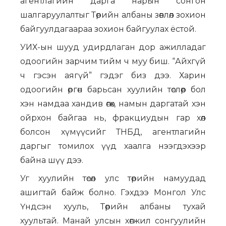
агентлагийн дарга нарын сонгон
шалгаруулалтыг Төрийн албаны зөвлөл зохион
байгуулдагаараа зохион байгуулах ёстой.
УИХ-ын шууд удирдлаган дор ажилладаг
одоогийн зарчим тийм ч муу биш. “Айхгүй
ч гэсэн аягүй” гэдэг биз дээ. Харин
одоогийн өргөн барьсан хуулийн төслөөр бол
хэн намдаа хандив өгөх, намын даргатай хэн
ойрхон байгаа нь, фракциудын гар хөл
болсон хүмүүсийг ТНБД, агентлагийн
даргыг томилох үүд хаалга нээгдэхээр
байна шүү дээ.
Уг хуулийн төсөл улс төрийн намуудад
ашигтай байж болно. Гэхдээ Монгол Улс
Үндсэн хууль, Төрийн албаны тухай
хуультай. Манай улсын хөгжил сонгуулийн