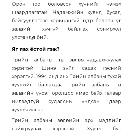
Орон тоо, боловсон хүчнийг нэмэх
шаардлагатай. Чадамжийн хувьд бусад
байгууллагаас харьцангүй өндөр боловч уг
зөвлөлийг хүчгүй байлгах сонирхол
улстөрчдөд бий.
Яг яах ёстой гэж?
Төрийн албаны төв зөвлөлөө чадавхжуулах
хэрэгтэй. Шинэ зүйл сэдэх гэсний
хэрэггүй. 1994 онд анх Төрийн албаны тухай
хуулийг батлахдаа Төрийн албаны төв
зөвлөлийн үүрэг оролцоо ямар байх талаар
нилээдгүй судалсны үндсэн дээр
хуульчилсан.
Төрийн албаны зөвлөлийн эрх мэдлийг
сайжруулах хэрэгтэй. Хууль бус