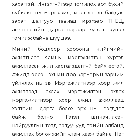
хэрэгтэй. Ингэхгүйгээр томилох эрх бүхий
субьект нь мэргэжил, мэргэшсэн байдал
зэрэг шалгуур тавиад ирэхээр ТНБД,
агентлагийн дарга нараар хүссэн хүнээ
томилж байна шүү дээ.
Миний бодлоор хорооны нийгмийн
ажилтнаас яамны мэргэжилтэн хүртэл
ажилласан жил харгалздаггүй байх ёстой.
Ажилд орсон эхний өдрөөс карьерын зарчим
үйлчлэх нь зөв. Мэргэжилтнээр хоёр жил
ажиллаад ахлах мэргэжилтэн, ахлах
мэргэжилтнээр хоёр ажил ажиллаад
хэлтсийн дарга болох эрх нь нээгддэг
байж болно. Гэтэл шинэчилсэн
найруулгын төсөлд залуучууд төрийн албанд
ажиллах боломжийг улам хааж байна. Нэг