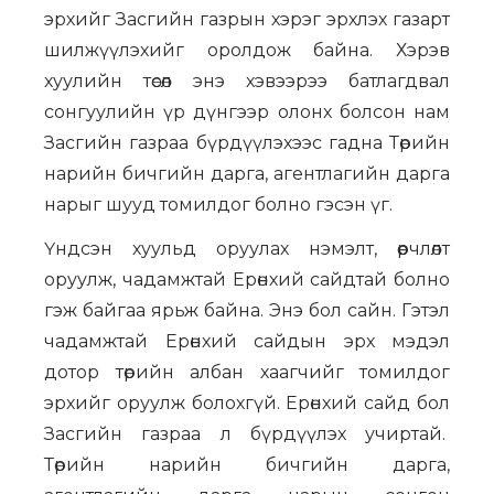
эрхийг Засгийн газрын хэрэг эрхлэх газарт
шилжүүлэхийг оролдож байна. Хэрэв
хуулийн төсөл энэ хэвээрээ батлагдвал
сонгуулийн үр дүнгээр олонх болсон нам
Засгийн газраа бүрдүүлэхээс гадна Төрийн
нарийн бичгийн дарга, агентлагийн дарга
нарыг шууд томилдог болно гэсэн үг.
Үндсэн хуульд оруулах нэмэлт, өөрчлөлт
оруулж, чадамжтай Ерөнхий сайдтай болно
гэж байгаа ярьж байна. Энэ бол сайн. Гэтэл
чадамжтай Ерөнхий сайдын эрх мэдэл
дотор төрийн албан хаагчийг томилдог
эрхийг оруулж болохгүй. Ерөнхий сайд бол
Засгийн газраа л бүрдүүлэх учиртай.
Төрийн нарийн бичгийн дарга,