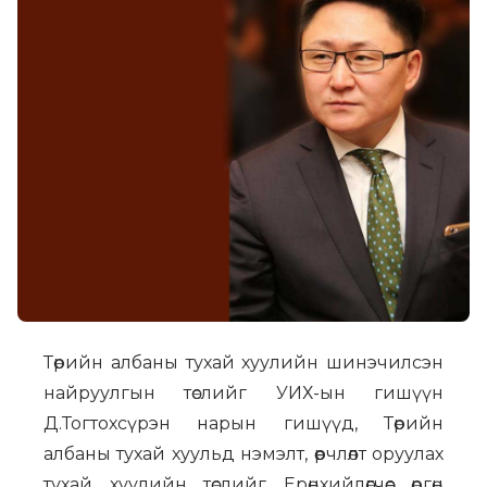
Төрийн албаны тухай хуулийн шинэчилсэн
найруулгын төслийг УИХ-ын гишүүн
Д.Тогтохсүрэн нарын гишүүд, Төрийн
албаны тухай хуульд нэмэлт, өөрчлөлт оруулах
тухай хуулийн төслийг Ерөнхийлөгчөөс өргөн