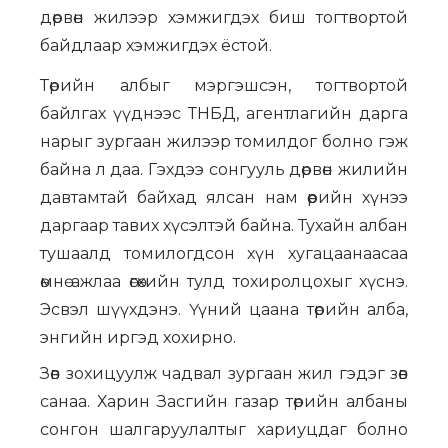
дөрвөн жилээр хэмжигдэх биш тогтвортой
байдлаар хэмжигдэх ёстой.
Төрийн албыг мэргэшсэн, тогтвортой
байлгах үүднээс ТНБД, агентлагийн дарга
нарыг зургаан жилээр томилдог болно гэж
байна л даа. Гэхдээ сонгууль дөрвөн жилийн
давтамтай байхад ялсан нам өөрийн хүнээ
даргаар тавих хүсэлтэй байна. Тухайн албан
тушаалд томилогдсон хүн хугацаанаасаа
өмнө ажлаа өгөхийн тулд тохиролцохыг хүснэ.
Эсвэл шүүхдэнэ. Үүний цаана төрийн алба,
энгийн иргэд хохирно.
Зөв зохицуулж чадвал зургаан жил гэдэг зөв
санаа. Харин Засгийн газар төрийн албаны
сонгон шалгаруулалтыг хариуцдаг болно