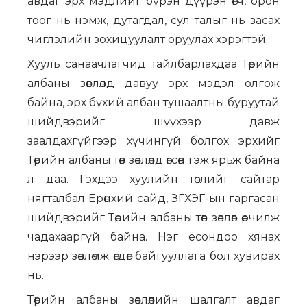
авдаг эрх мэдлийг бүрэн дүүрэн өгч, орон
тоог нь нэмж, дутагдал, сул талыг нь засах
чиглэлийн зохицуулалт оруулах хэрэгтэй.
Хууль санаачлагчид тайлбарлахдаа Төрийн
албаны зөвлөлд давуу эрх мэдэл олгож
байна, эрх бүхий албан тушаалтны буруутай
шийдвэрийг шүүхээр давж
заалдахгүйгээр хүчингүй болгох эрхийг
Төрийн албаны төв зөвлөлд өгсөн гэж ярьж байна
л даа. Гэхдээ хуулийн төслийг сайтар
нягталбал Ерөнхий сайд, ЗГХЭГ-ын гаргасан
шийдвэрийг Төрийн албаны төв зөвлөл өөрчилж
чадахааргүй байна. Нэг ёсондоо хянах
нэрээр зөвлөмж өгдөг байгууллага бол хувирах
нь.
Төрийн албаны зөвлөлийн шалгалт авдаг