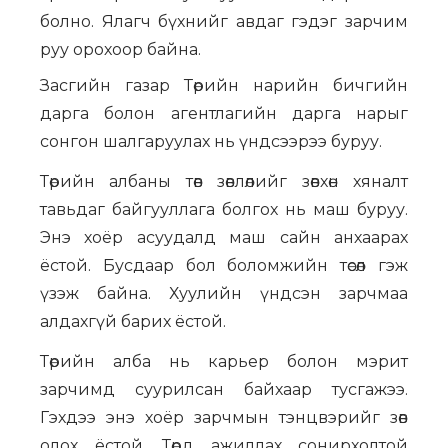
болно. Ялагч бүхнийг авдаг гэдэг зарчим
руу орохоор байна.
Засгийн газар Төрийн нарийн бичгийн
дарга болон агентлагийн дарга нарыг
сонгон шалгаруулах нь үндсээрээ буруу.
Төрийн албаны төв зөвлөлийг зөвхөн хяналт
тавьдаг байгууллага болгох нь маш буруу.
Энэ хоёр асуудалд маш сайн анхаарах
ёстой. Бусдаар бол боломжийн төсөл гэж
үзэж байна. Хуулийн үндсэн зарчмаа
алдахгүй барих ёстой.
Төрийн алба нь карьер болон мэрит
зарчимд суурилсан байхаар тусгажээ.
Гэхдээ энэ хоёр зарчмын тэнцвэрийг зөв
олох ёстой. Төрд ажиллах сонирхолтой