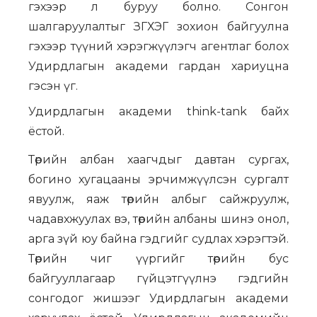
гэхээр л буруу болно. Сонгон
шалгаруулалтыг ЗГХЭГ зохион байгуулна
гэхээр түүний хэрэгжүүлэгч агентлаг болох
Удирдлагын академи гардан хариуцна
гэсэн үг.
Удирдлагын академи think-tank байх
ёстой.
Төрийн албан хаагчдыг давтан сургах,
богино хугацааны эрчимжүүлсэн сургалт
явуулж, яаж төрийн албыг сайжруулж,
чадавхжуулах вэ, төрийн албаны шинэ онол,
арга зүй юу байна гэдгийг судлах хэрэгтэй.
Төрийн чиг үүргийг төрийн бус
байгууллагаар гүйцэтгүүлнэ гэдгийн
сонгодог жишээг Удирдлагын академи