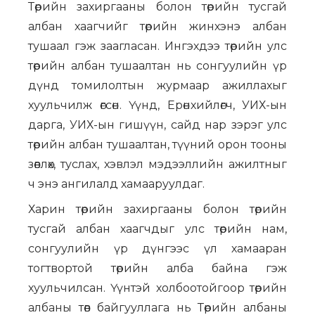
Төрийн захиргааны болон төрийн тусгай
албан хаагчийг төрийн жинхэнэ албан
тушаал гэж заагласан. Ингэхдээ төрийн улс
төрийн албан тушаалтан нь сонгуулийн үр
дүнд томилолтын журмаар ажиллахыг
хуульчилж өгсөн. Үүнд, Ерөнхийлөгч, УИХ-ын
дарга, УИХ-ын гишүүн, сайд нар зэрэг улс
төрийн албан тушаалтан, түүний орон тооны
зөвлөх, туслах, хэвлэл мэдээллийн ажилтныг
ч энэ ангилалд хамааруулдаг.
Харин төрийн захиргааны болон төрийн
тусгай албан хаагчдыг улс төрийн нам,
сонгуулийн үр дүнгээс үл хамааран
тогтвортой төрийн алба байна гэж
хуульчилсан. Үүнтэй холбоотойгоор төрийн
албаны төв байгууллага нь Төрийн албаны