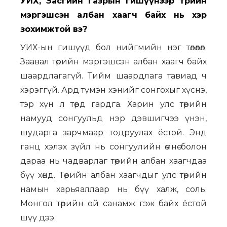
УИХ, Засгийн газрын гишүүнээр төрийн
мэргэшсэн албан хаагч байх нь хэр
зохимжтой вэ?
УИХ-ын гишүүд бол нийгмийн нэг төлөөлөл.
Заавал төрийн мэргэшсэн албан хаагч байх
шаардлагагүй. Тийм шаардлага тавиад ч
хэрэггүй. Ард түмэн хэнийг сонгохыг хүснэ,
тэр хүн л төрд гардга. Харин улс төрийн
намууд сонгуульд нэр дэвшигчээ үнэн,
шударга зарчмаар тодруулах ёстой. Энд
ганц хэлэх зүйл нь сонгуулийн өмнө болон
дараа нь чадварлаг төрийн албан хаагчдаа
бүү хөнд. Төрийн албан хаагчдыг улс төрийн
намын харьяаллаар нь бүү халж, соль.
Монгол төрийн ой санамж гэж байх ёстой
шүү дээ.