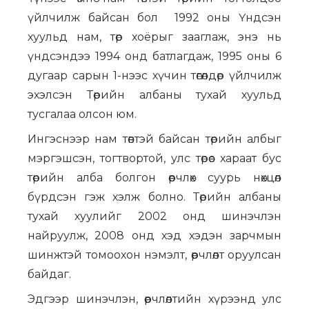
үйлчилж байсан бол 1992 оны Үндсэн
хуульд нам, төр хоёрыг зааглаж, энэ нь
үндсэндээ 1994 онд батлагдаж, 1995 оны 6
дугаар сарын 1-нээс хүчин төгөлдөр үйлчилж
эхэлсэн Төрийн албаны тухай хуульд
тусгалаа олсон юм.
Ингэснээр нам төвтэй байсан төрийн албыг
мэргэшсэн, тогтвортой, улс төрөөс хараат бус
төрийн алба болгон өөрчлөх суурь нөхцөл
бүрдсэн гэж хэлж болно. Төрийн албаны
тухай хуулийг 2002 онд шинэчлэн
найруулж, 2008 онд хэд хэдэн зарчмын
шинжтэй томоохон нэмэлт, өөрчлөлт оруулсан
байдаг.
Эдгээр шинэчлэн, өөрчлөлтийн хүрээнд улс