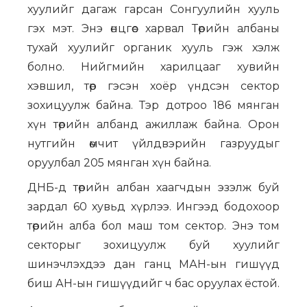
хуулийг дагаж гарсан Сонгуулийн хууль
гэх мэт. Энэ өнцгөөс харвал Төрийн албаны
тухай хуулийг органик хууль гэж хэлж
болно. Нийгмийн харилцааг хувийн
хэвшил, төр гэсэн хоёр үндсэн сектор
зохицуулж байна. Тэр дотроо 186 мянган
хүн төрийн албанд ажиллаж байна. Орон
нутгийн өмчит үйлдвэрийн газруудыг
оруулбал 205 мянган хүн байна.
ДНБ-д төрийн албан хаагчдын эзэлж буй
зардал 60 хувьд хүрлээ. Ингээд бодохоор
төрийн алба бол маш том сектор. Энэ том
секторыг зохицуулж буй хуулийг
шинэчлэхдээ дан ганц МАН-ын гишүүд
биш АН-ын гишүүдийг ч бас оруулах ёстой.