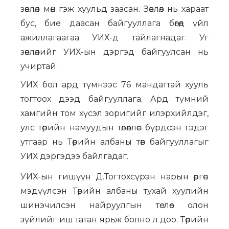
зөвлөл мөн гэж хуульд заасан. Зөвлөл нь хараат
бус, бие даасан байгууллага бөгөөд үйл
ажиллагаагаа УИХ-д тайлагнадаг. Уг
зөвлөлийг УИХ-ын дэргэд байгуулсан нь
учиртай.
УИХ бол ард түмнээс 76 мандаттай хууль
тогтоох дээд байгууллага. Ард түмний
хамгийн том хүсэл зоригийг илэрхийлдэг,
улс төрийн намуудын төлөөллөөс бүрдсэн гэдэг
утгаар нь Төрийн албаны төв байгууллагыг
УИХ дэргэдээ байлгадаг.
УИХ-ын гишүүн Д.Тогтохсүрэн нарын өргөн
мэдүүлсэн Төрийн албаны тухай хуулийн
шинэчилсэн найруулгын төслөөс олон
зүйлийг иш татан ярьж болно л доо. Төрийн