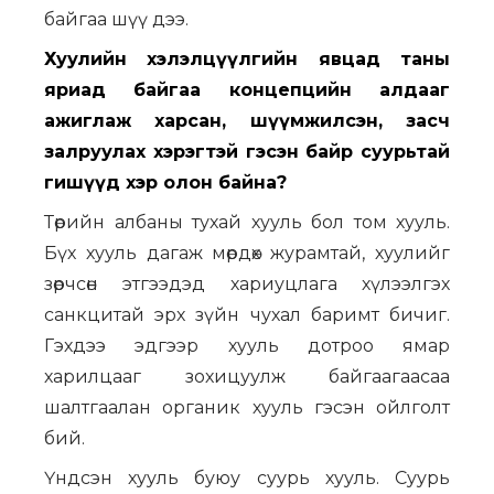
байгаа шүү дээ.
Хуулийн хэлэлцүүлгийн явцад таны
яриад байгаа концепцийн алдааг
ажиглаж харсан, шүүмжилсэн, засч
залруулах хэрэгтэй гэсэн байр суурьтай
гишүүд хэр олон байна?
Төрийн албаны тухай хууль бол том хууль.
Бүх хууль дагаж мөрдөх журамтай, хуулийг
зөрчсөн этгээдэд хариуцлага хүлээлгэх
санкцитай эрх зүйн чухал баримт бичиг.
Гэхдээ эдгээр хууль дотроо ямар
харилцааг зохицуулж байгаагаасаа
шалтгаалан органик хууль гэсэн ойлголт
бий.
Үндсэн хууль буюу суурь хууль. Суурь