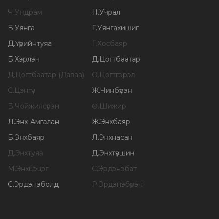
Ч
.
Ундрам
Н
.
Учрал
Б
.
Уянга
Г
.
Уянгахишиг
Д
.
Үүрийнтуяа
Г
.
Хосбаяр
Б
.
Хэрлэн
Д
.
Цогтбаатар
Д
.
Цогтбаатар (Даваа)
О
.
Цогтгэрэл
С
.
Цэнгүүн
Ж
.
Чинбүрэн
Б
.
Чойжилсүрэн
Ө
.
Шижир
Л
.
Энх-Амгалан
Ж
.
Энхбаяр
Б
.
Энхбаяр
Л
.
Энхнасан
Д
.
Энхтуяа
Д
.
Энхтүвшин
М
.
Энхцэцэг
С
.
Эрдэнэбат
С
.
Эрдэнэболд
Р
.
Эрдэнэбүрэн