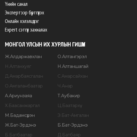
Үнийн санал
Экспертээр бүртгүүлэх
Онлайн хэлэлцүүлэг
Expert сэтгүүл захиалах
МОНГОЛ УЛСЫН ИХ ХУРЛЫН ГИШҮҮН
Ж
.
Алдаржавхлан
О
.
Алтангэрэл
Н
.
Алтанхуяг
Н
.
Алтаншагай
Д
.
Амарбаясгалан
С
.
Амарсайхан
О
.
Амгаланбаатар
Ч
.
Анар
А
.
Ариунзаяа
Т
.
Аубакир
Х
.
Баасанжаргал
Ц
.
Баатархүү
М
.
Бадамсүрэн
Э
.
Бат-Амгалан
Ж
.
Бат-Эрдэнэ
Б
.
Бат-Эрдэнэ
Б
.
Батбаатар
Д
.
Батбаяр