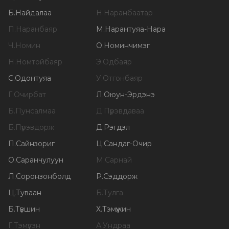
Б
.
Найдалаа
Н
.
Наранбаатар
П
.
Наранбаяр
М
.
Нарантуяа-Нара
Ч
.
Номин
О
.
Номинчимэг
Н
.
Номтойбаяр
Э
.
Одбаяр
С
.
Одонтуяа
У
.
Отгонбаяр
Г
.
Очирбат
Л
.
Оюун-Эрдэнэ
Б
.
Пунсалмаа
Д
.
Пүрэвдаваа
Б
.
Пүрэвдорж
Д
.
Рэгдэл
П
.
Сайнзориг
Ц
.
Сандаг-Очир
О
.
Саранчулуун
М
.
Сарнай
Л
.
Соронзонболд
Р
.
Сэддорж
Ц
.
Туваан
Б
.
Тулга
Б
.
Түвшин
Х
.
Тэмүүжин
Г
.
Тэмүүлэн
А
.
Ундраа