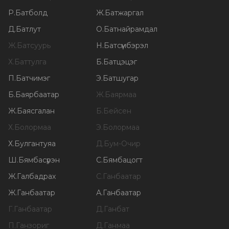
Р
.
Батболд
Ж
.
Батжаргал
Д
.
Батлут
О
.
Батнайрамдал
Ж
.
Батсуурь
Н
.
Батсүмбэрэл
Х
.
Баттулга
Б
.
Батцэцэг
П
.
Батчимэг
Э
.
Батшугар
Б
.
Баярбаатар
Ж
.
Баярмаа
Ж
.
Баясгалан
Б
.
Бейсен
Х
.
Болормаа
Э
.
Болормаа
Х
.
Булгантуяа
Д
.
Бум-Очир
Ш
.
Бямбасүрэн
С
.
Бямбацогт
Ж
.
Галбадрах
С
.
Ганбаатар
Ж
.
Ганбаатар
А
.
Ганбаатар
Г
.
Ганбаатар
Д
.
Ганбат
П
.
Ганзориг
Д
.
Ганмаа