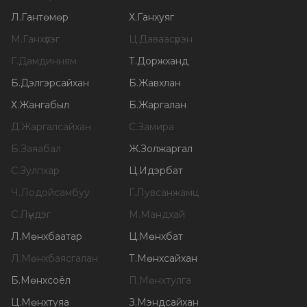
Л
.
Гантөмөр
Х
.
Ганхуяг
М
.
Ганхүлэг
Ц
.
Даваасүрэн
Г
.
Дамдинням
Т
.
Доржханд
Б
.
Дэлгэрсайхан
Б
.
Жавхлан
Х
.
Жангабыл
Б
.
Жаргалан
Д
.
Жаргалсайхан
С
.
Замира
Б
.
Заяабал
Ж
.
Золжаргал
С
.
Зулпхар
Ц
.
Идэрбат
Ч
.
Лодойсамбуу
Г
.
Лувсанжамц
С
.
Лүндэг
М
.
Мандхай
Л
.
Мөнхбаатар
Ц
.
Мөнхбат
Л
.
Мөнхбаясгалан
Т
.
Мөнхсайхан
Б
.
Мөнхсоёл
П
.
Мөнхтулга
Ц
.
Мөнхтуяа
З
.
Мэндсайхан