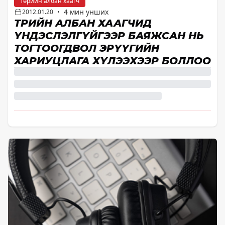
Төрийн албан хаагч
4 мин унших
2012.01.20
•
ТӨРИЙН АЛБАН ХААГЧИД
ҮНДЭСЛЭЛГҮЙГЭЭР БАЯЖСАН НЬ
ТОГТООГДВОЛ ЭРҮҮГИЙН
ХАРИУЦЛАГА ХҮЛЭЭХЭЭР БОЛЛОО