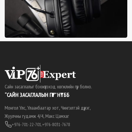
Сайн засаглалыг бэхжүүлэхэд хөгжлийн гүүр болно.
“САЙН ЗАСАГЛАЛЫН ГҮҮР” НҮТББ
Монгол Улс, Улаанбаатар хот, Чингэлтэй дүүрэг,
Жуулчны гудамж 4/4, Макс Цамхаг
+976-701-22-701,
+976-8031-7678