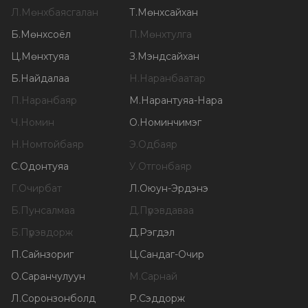
Л
.
Мөнхбаясгалан
Т
.
Мөнхсайхан
Б
.
Мөнхсоёл
П
.
Мөнхтулга
Ц
.
Мөнхтуяа
З
.
Мэндсайхан
Б
.
Найдалаа
Н
.
Наранбаатар
П
.
Наранбаяр
М
.
Нарантуяа-Нара
Ч
.
Номин
О
.
Номинчимэг
Н
.
Номтойбаяр
Э
.
Одбаяр
С
.
Одонтуяа
У
.
Отгонбаяр
Г
.
Очирбат
Л
.
Оюун-Эрдэнэ
Б
.
Пунсалмаа
Д
.
Пүрэвдаваа
Б
.
Пүрэвдорж
Д
.
Рэгдэл
П
.
Сайнзориг
Ц
.
Сандаг-Очир
О
.
Саранчулуун
М
.
Сарнай
Л
.
Соронзонболд
Р
.
Сэддорж