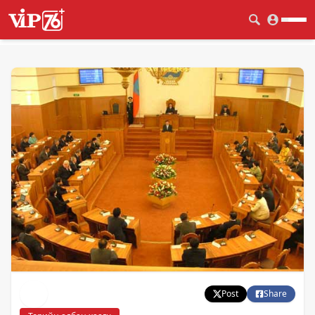
Post
Share