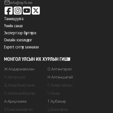
info@vip76.mn
Танилцуулга
Үнийн санал
Экспертээр бүртгүүлэх
Онлайн хэлэлцүүлэг
Expert сэтгүүл захиалах
МОНГОЛ УЛСЫН ИХ ХУРЛЫН ГИШҮҮН
Ж
.
Алдаржавхлан
О
.
Алтангэрэл
Н
.
Алтанхуяг
Н
.
Алтаншагай
Д
.
Амарбаясгалан
С
.
Амарсайхан
О
.
Амгаланбаатар
Ч
.
Анар
А
.
Ариунзаяа
Т
.
Аубакир
Х
.
Баасанжаргал
Ц
.
Баатархүү