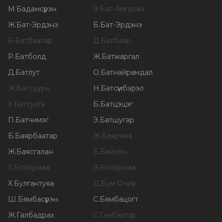
М
.
Бадамсүрэн
Э
.
Бат-Амгалан
Ж
.
Бат-Эрдэнэ
Б
.
Бат-Эрдэнэ
Б
.
Батбаатар
Д
.
Батбаяр
Р
.
Батболд
Ж
.
Батжаргал
Д
.
Батлут
О
.
Батнайрамдал
Ж
.
Батсуурь
Н
.
Батсүмбэрэл
Х
.
Баттулга
Б
.
Батцэцэг
П
.
Батчимэг
Э
.
Батшугар
Б
.
Баярбаатар
Ж
.
Баярмаа
Ж
.
Баясгалан
Б
.
Бейсен
Х
.
Болормаа
Э
.
Болормаа
Х
.
Булгантуяа
Д
.
Бум-Очир
Ш
.
Бямбасүрэн
С
.
Бямбацогт
Ж
.
Галбадрах
С
.
Ганбаатар