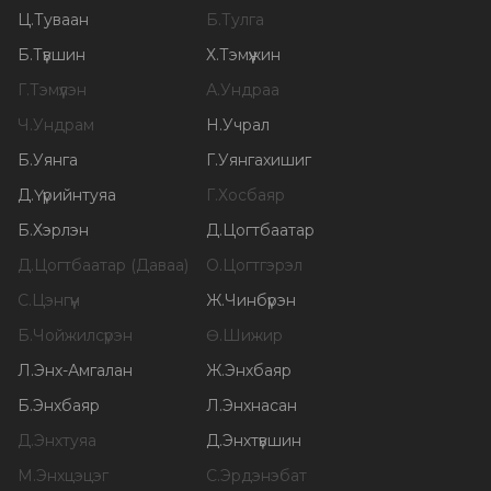
Ц
.
Туваан
Б
.
Тулга
Б
.
Түвшин
Х
.
Тэмүүжин
Г
.
Тэмүүлэн
А
.
Ундраа
Ч
.
Ундрам
Н
.
Учрал
Б
.
Уянга
Г
.
Уянгахишиг
Д
.
Үүрийнтуяа
Г
.
Хосбаяр
Б
.
Хэрлэн
Д
.
Цогтбаатар
Д
.
Цогтбаатар (Даваа)
О
.
Цогтгэрэл
С
.
Цэнгүүн
Ж
.
Чинбүрэн
Б
.
Чойжилсүрэн
Ө
.
Шижир
Л
.
Энх-Амгалан
Ж
.
Энхбаяр
Б
.
Энхбаяр
Л
.
Энхнасан
Д
.
Энхтуяа
Д
.
Энхтүвшин
М
.
Энхцэцэг
С
.
Эрдэнэбат