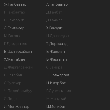
Ж
.
Ганбаатар
А
.
Ганбаатар
Г
.
Ганбаатар
Д
.
Ганбат
П
.
Ганзориг
Д
.
Ганмаа
Л
.
Гантөмөр
Х
.
Ганхуяг
М
.
Ганхүлэг
Ц
.
Даваасүрэн
Г
.
Дамдинням
Т
.
Доржханд
Б
.
Дэлгэрсайхан
Б
.
Жавхлан
Х
.
Жангабыл
Б
.
Жаргалан
Д
.
Жаргалсайхан
С
.
Замира
Б
.
Заяабал
Ж
.
Золжаргал
С
.
Зулпхар
Ц
.
Идэрбат
Ч
.
Лодойсамбуу
Г
.
Лувсанжамц
С
.
Лүндэг
М
.
Мандхай
Л
.
Мөнхбаатар
Ц
.
Мөнхбат