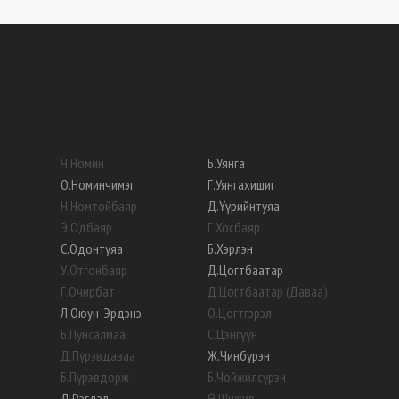
Ч
.
Номин
Б
.
Уянга
О
.
Номинчимэг
Г
.
Уянгахишиг
Н
.
Номтойбаяр
Д
.
Үүрийнтуяа
Э
.
Одбаяр
Г
.
Хосбаяр
С
.
Одонтуяа
Б
.
Хэрлэн
У
.
Отгонбаяр
Д
.
Цогтбаатар
Г
.
Очирбат
Д
.
Цогтбаатар (Даваа)
Л
.
Оюун-Эрдэнэ
О
.
Цогтгэрэл
Б
.
Пунсалмаа
С
.
Цэнгүүн
Д
.
Пүрэвдаваа
Ж
.
Чинбүрэн
Б
.
Пүрэвдорж
Б
.
Чойжилсүрэн
Д
.
Рэгдэл
Ө
.
Шижир