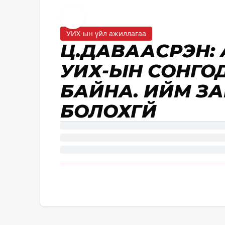
УИХ-ын үйл ажиллагаа
Ц.ДАВААСҮРЭН:
УИХ-ЫН СОНГО
БАЙНА. ИЙМ З
БОЛОХГҮЙ