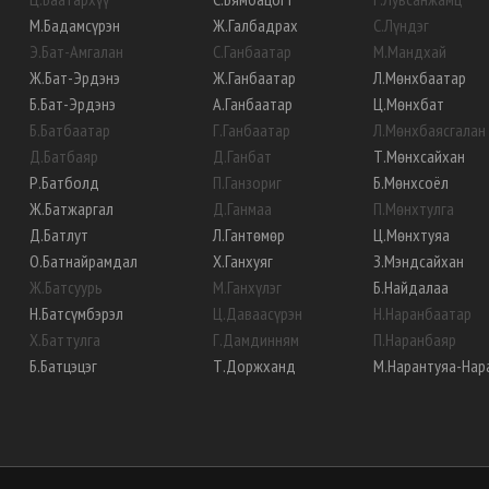
М
.
Бадамсүрэн
Ж
.
Галбадрах
С
.
Лүндэг
Э
.
Бат-Амгалан
С
.
Ганбаатар
М
.
Мандхай
Ж
.
Бат-Эрдэнэ
Ж
.
Ганбаатар
Л
.
Мөнхбаатар
Б
.
Бат-Эрдэнэ
А
.
Ганбаатар
Ц
.
Мөнхбат
Б
.
Батбаатар
Г
.
Ганбаатар
Л
.
Мөнхбаясгалан
Д
.
Батбаяр
Д
.
Ганбат
Т
.
Мөнхсайхан
Р
.
Батболд
П
.
Ганзориг
Б
.
Мөнхсоёл
Ж
.
Батжаргал
Д
.
Ганмаа
П
.
Мөнхтулга
Д
.
Батлут
Л
.
Гантөмөр
Ц
.
Мөнхтуяа
О
.
Батнайрамдал
Х
.
Ганхуяг
З
.
Мэндсайхан
Ж
.
Батсуурь
М
.
Ганхүлэг
Б
.
Найдалаа
Н
.
Батсүмбэрэл
Ц
.
Даваасүрэн
Н
.
Наранбаатар
Х
.
Баттулга
Г
.
Дамдинням
П
.
Наранбаяр
Б
.
Батцэцэг
Т
.
Доржханд
М
.
Нарантуяа-Нар