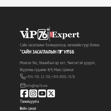
Сайн засаглалыг бэхжүүлэхэд хөгжлийн гүүр болно.
“САЙН ЗАСАГЛАЛЫН ГҮҮР” НҮТББ
Монгол Улс, Улаанбаатар хот, Чингэлтэй дүүрэг,
Жуулчны гудамж 4/4, Макс Цамхаг
+976-701-22-701,
+976-8031-7678
info@vip76.mn
Танилцуулга
Үнийн санал