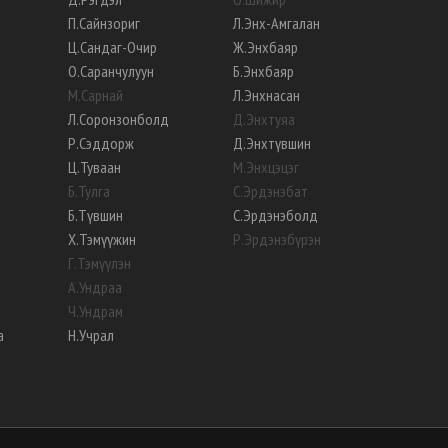
П
.
Сайнзориг
Л
.
Энх-Амгалан
Ц
.
Сандаг-Очир
Ж
.
Энхбаяр
О
.
Саранчулуун
Б
.
Энхбаяр
М
.
Сарнай
Л
.
Энхнасан
Л
.
Соронзонболд
Д
.
Энхтуяа
Р
.
Сэддорж
Д
.
Энхтүвшин
Ц
.
Туваан
М
.
Энхцэцэг
Б
.
Тулга
С
.
Эрдэнэбат
Б
.
Түвшин
С
.
Эрдэнэболд
Х
.
Тэмүүжин
Р
.
Эрдэнэбүрэн
Г
.
Тэмүүлэн
А
.
Ундраа
Ч
.
Ундрам
а
Н
.
Учрал