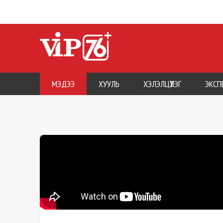
МЭДЭЭ
ХУУЛЬ
ХЭЛЭЛЦҮҮЛЭГ
ЭКСП