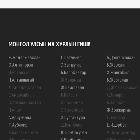
МОНГОЛ УЛСЫН ИХ ХУРЛЫН ГИШҮҮН
Ж
.
Алдаржавхлан
П
.
Батчимэг
Б
.
Дэлгэрсайхан
О
.
Алтангэрэл
Э
.
Батшугар
Б
.
Жавхлан
Н
.
Алтанхуяг
Б
.
Баярбаатар
Х
.
Жангабыл
Н
.
Алтаншагай
Ж
.
Баярмаа
Б
.
Жаргалан
Д
.
Амарбаясгалан
Ж
.
Баясгалан
Д
.
Жаргалсайхан
С
.
Амарсайхан
Б
.
Бейсен
С
.
Замира
О
.
Амгаланбаатар
Х
.
Болормаа
Б
.
Заяабал
Ч
.
Анар
Э
.
Болормаа
Ж
.
Золжаргал
А
.
Ариунзаяа
Х
.
Булгантуяа
С
.
Зулпхар
Т
.
Аубакир
Д
.
Бум-Очир
Ц
.
Идэрбат
Х
.
Баасанжаргал
Ш
.
Бямбасүрэн
Ч
.
Лодойсамбуу
Ц
.
Баатархүү
С
.
Бямбацогт
Г
.
Лувсанжамц