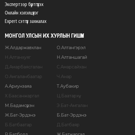
Экспертээр бүртгүүлэх
Онлайн хэлэлцүүлэг
Expert сэтгүүл захиалах
МОНГОЛ УЛСЫН ИХ ХУРЛЫН ГИШҮҮН
Ж
.
Алдаржавхлан
О
.
Алтангэрэл
Н
.
Алтанхуяг
Н
.
Алтаншагай
Д
.
Амарбаясгалан
С
.
Амарсайхан
О
.
Амгаланбаатар
Ч
.
Анар
А
.
Ариунзаяа
Т
.
Аубакир
Х
.
Баасанжаргал
Ц
.
Баатархүү
М
.
Бадамсүрэн
Э
.
Бат-Амгалан
Ж
.
Бат-Эрдэнэ
Б
.
Бат-Эрдэнэ
Б
.
Батбаатар
Д
.
Батбаяр
Р
.
Батболд
Ж
.
Батжаргал