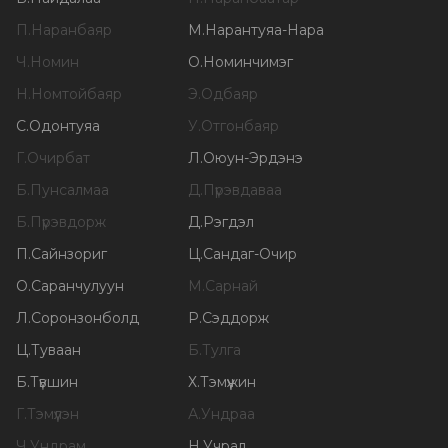
П
.
Наранбаяр
М
.
Нарантуяа-Нара
Ч
.
Номин
О
.
Номинчимэг
Н
.
Номтойбаяр
Э
.
Одбаяр
С
.
Одонтуяа
У
.
Отгонбаяр
Г
.
Очирбат
Л
.
Оюун-Эрдэнэ
Б
.
Пунсалмаа
Д
.
Пүрэвдаваа
Б
.
Пүрэвдорж
Д
.
Рэгдэл
П
.
Сайнзориг
Ц
.
Сандаг-Очир
О
.
Саранчулуун
М
.
Сарнай
Л
.
Соронзонболд
Р
.
Сэддорж
Ц
.
Туваан
Б
.
Тулга
Б
.
Түвшин
Х
.
Тэмүүжин
Г
.
Тэмүүлэн
А
.
Ундраа
Ч
.
Ундрам
Н
.
Учрал