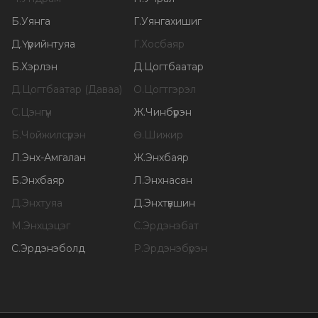
Б
.
Уянга
Г
.
Уянгахишиг
Д
.
Үүрийнтуяа
Г
.
Хосбаяр
Б
.
Хэрлэн
Д
.
Цогтбаатар
Д
.
Цогтбаатар (Даваа)
О
.
Цогтгэрэл
С
.
Цэнгүүн
Ж
.
Чинбүрэн
Б
.
Чойжилсүрэн
Ө
.
Шижир
Л
.
Энх-Амгалан
Ж
.
Энхбаяр
Б
.
Энхбаяр
Л
.
Энхнасан
Д
.
Энхтуяа
Д
.
Энхтүвшин
М
.
Энхцэцэг
С
.
Эрдэнэбат
С
.
Эрдэнэболд
Р
.
Эрдэнэбүрэн