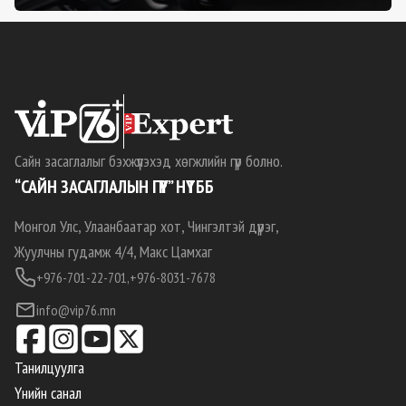
Сайн засаглалыг бэхжүүлэхэд хөгжлийн гүүр болно.
“САЙН ЗАСАГЛАЛЫН ГҮҮР” НҮТББ
Монгол Улс, Улаанбаатар хот, Чингэлтэй дүүрэг,
Жуулчны гудамж 4/4, Макс Цамхаг
+976-701-22-701,
+976-8031-7678
info@vip76.mn
Танилцуулга
Үнийн санал