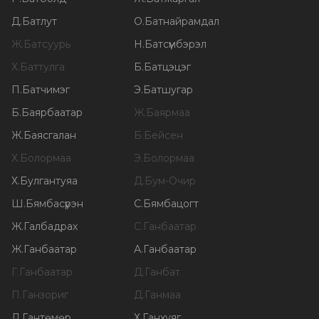
Д
.
Батлут
О
.
Батнайрамдал
Ж
.
Батсуурь
Н
.
Батсүмбэрэл
Х
.
Баттулга
Б
.
Батцэцэг
П
.
Батчимэг
Э
.
Батшугар
Б
.
Баярбаатар
Ж
.
Баярмаа
Ж
.
Баясгалан
Б
.
Бейсен
Х
.
Болормаа
Э
.
Болормаа
Х
.
Булгантуяа
Д
.
Бум-Очир
Ш
.
Бямбасүрэн
С
.
Бямбацогт
Ж
.
Галбадрах
С
.
Ганбаатар
Ж
.
Ганбаатар
А
.
Ганбаатар
Г
.
Ганбаатар
Д
.
Ганбат
П
.
Ганзориг
Д
.
Ганмаа
Л
.
Гантөмөр
Х
.
Ганхуяг