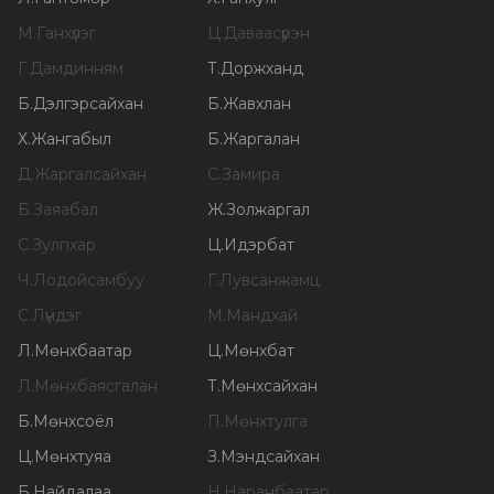
М
.
Ганхүлэг
Ц
.
Даваасүрэн
Г
.
Дамдинням
Т
.
Доржханд
Б
.
Дэлгэрсайхан
Б
.
Жавхлан
Х
.
Жангабыл
Б
.
Жаргалан
Д
.
Жаргалсайхан
С
.
Замира
Б
.
Заяабал
Ж
.
Золжаргал
С
.
Зулпхар
Ц
.
Идэрбат
Ч
.
Лодойсамбуу
Г
.
Лувсанжамц
С
.
Лүндэг
М
.
Мандхай
Л
.
Мөнхбаатар
Ц
.
Мөнхбат
Л
.
Мөнхбаясгалан
Т
.
Мөнхсайхан
Б
.
Мөнхсоёл
П
.
Мөнхтулга
Ц
.
Мөнхтуяа
З
.
Мэндсайхан
Б
.
Найдалаа
Н
.
Наранбаатар