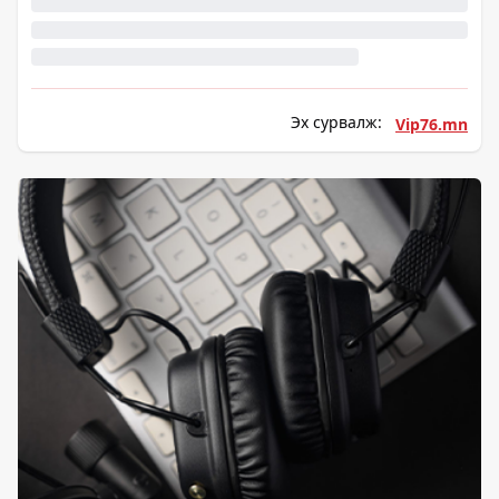
Эх сурвалж:
Vip76.mn