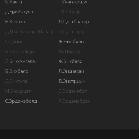
Б
.
Уянга
Г
.
Уянгахишиг
Д
.
Үүрийнтуяа
Г
.
Хосбаяр
Б
.
Хэрлэн
Д
.
Цогтбаатар
Д
.
Цогтбаатар (Даваа)
О
.
Цогтгэрэл
С
.
Цэнгүүн
Ж
.
Чинбүрэн
Б
.
Чойжилсүрэн
Ө
.
Шижир
Л
.
Энх-Амгалан
Ж
.
Энхбаяр
Б
.
Энхбаяр
Л
.
Энхнасан
Д
.
Энхтуяа
Д
.
Энхтүвшин
М
.
Энхцэцэг
С
.
Эрдэнэбат
С
.
Эрдэнэболд
Р
.
Эрдэнэбүрэн