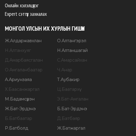
Онлайн хэлэлцүүлэг
Expert сэтгүүл захиалах
МОНГОЛ УЛСЫН ИХ ХУРЛЫН ГИШҮҮН
Ж
.
Алдаржавхлан
О
.
Алтангэрэл
Н
.
Алтанхуяг
Н
.
Алтаншагай
Д
.
Амарбаясгалан
С
.
Амарсайхан
О
.
Амгаланбаатар
Ч
.
Анар
А
.
Ариунзаяа
Т
.
Аубакир
Х
.
Баасанжаргал
Ц
.
Баатархүү
М
.
Бадамсүрэн
Э
.
Бат-Амгалан
Ж
.
Бат-Эрдэнэ
Б
.
Бат-Эрдэнэ
Б
.
Батбаатар
Д
.
Батбаяр
Р
.
Батболд
Ж
.
Батжаргал