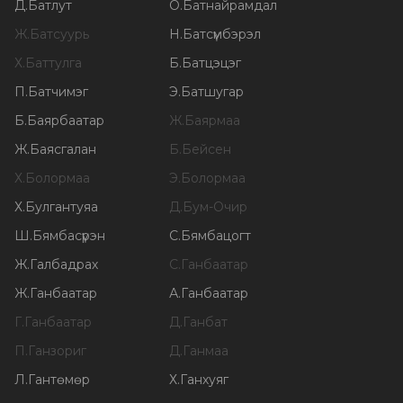
Д
.
Батлут
О
.
Батнайрамдал
Ж
.
Батсуурь
Н
.
Батсүмбэрэл
Х
.
Баттулга
Б
.
Батцэцэг
П
.
Батчимэг
Э
.
Батшугар
Б
.
Баярбаатар
Ж
.
Баярмаа
Ж
.
Баясгалан
Б
.
Бейсен
Х
.
Болормаа
Э
.
Болормаа
Х
.
Булгантуяа
Д
.
Бум-Очир
Ш
.
Бямбасүрэн
С
.
Бямбацогт
Ж
.
Галбадрах
С
.
Ганбаатар
Ж
.
Ганбаатар
А
.
Ганбаатар
Г
.
Ганбаатар
Д
.
Ганбат
П
.
Ганзориг
Д
.
Ганмаа
Л
.
Гантөмөр
Х
.
Ганхуяг