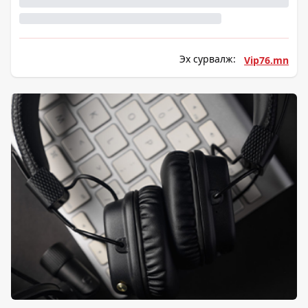
Эх сурвалж:
Vip76.mn