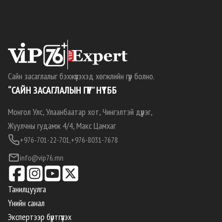
Сайн засаглалыг бэхжүүлэхэд хөгжлийн гүүр болно.
“САЙН ЗАСАГЛАЛЫН ГҮҮР” НҮТББ
Монгол Улс, Улаанбаатар хот, Чингэлтэй дүүрэг,
Жуулчны гудамж 4/4, Макс Цамхаг
+976-701-22-701,
+976-8031-7678
info@vip76.mn
Танилцуулга
Үнийн санал
Экспертээр бүртгүүлэх