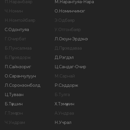
П
.
Наранбаяр
М
.
Нарантуяа-Нара
Ч
.
Номин
О
.
Номинчимэг
Н
.
Номтойбаяр
Э
.
Одбаяр
С
.
Одонтуяа
У
.
Отгонбаяр
Г
.
Очирбат
Л
.
Оюун-Эрдэнэ
Б
.
Пунсалмаа
Д
.
Пүрэвдаваа
Б
.
Пүрэвдорж
Д
.
Рэгдэл
П
.
Сайнзориг
Ц
.
Сандаг-Очир
О
.
Саранчулуун
М
.
Сарнай
Л
.
Соронзонболд
Р
.
Сэддорж
Ц
.
Туваан
Б
.
Тулга
Б
.
Түвшин
Х
.
Тэмүүжин
Г
.
Тэмүүлэн
А
.
Ундраа
Ч
.
Ундрам
Н
.
Учрал