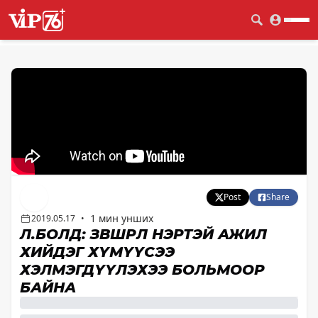
Post
Share
1 мин унших
2019.05.17
•
Л.БОЛД: ЗӨВШӨӨРӨЛ НЭРТЭЙ АЖИЛ
ХИЙДЭГ ХҮМҮҮСЭЭ
ХЭЛМЭГДҮҮЛЭХЭЭ БОЛЬМООР
БАЙНА