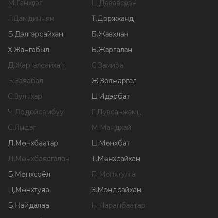
М
.
Ганхүлэг
Ц
.
Даваасүрэн
Г
.
Дамдинням
Т
.
Доржханд
Б
.
Дэлгэрсайхан
Б
.
Жавхлан
Х
.
Жангабыл
Б
.
Жаргалан
Д
.
Жаргалсайхан
С
.
Замира
Б
.
Заяабал
Ж
.
Золжаргал
С
.
Зулпхар
Ц
.
Идэрбат
Ч
.
Лодойсамбуу
Г
.
Лувсанжамц
С
.
Лүндэг
М
.
Мандхай
Л
.
Мөнхбаатар
Ц
.
Мөнхбат
Л
.
Мөнхбаясгалан
Т
.
Мөнхсайхан
Б
.
Мөнхсоёл
П
.
Мөнхтулга
Ц
.
Мөнхтуяа
З
.
Мэндсайхан
Б
.
Найдалаа
Н
.
Наранбаатар