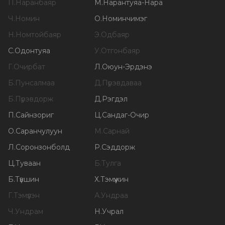
П
.
Наранбаяр
М
.
Нарантуяа-Нара
Ч
.
Номин
О
.
Номинчимэг
Н
.
Номтойбаяр
Э
.
Одбаяр
С
.
Одонтуяа
У
.
Отгонбаяр
Г
.
Очирбат
Л
.
Оюун-Эрдэнэ
Б
.
Пунсалмаа
Д
.
Пүрэвдаваа
Б
.
Пүрэвдорж
Д
.
Рэгдэл
П
.
Сайнзориг
Ц
.
Сандаг-Очир
О
.
Саранчулуун
М
.
Сарнай
Л
.
Соронзонболд
Р
.
Сэддорж
Ц
.
Туваан
Б
.
Тулга
Б
.
Түвшин
Х
.
Тэмүүжин
Г
.
Тэмүүлэн
А
.
Ундраа
Ч
.
Ундрам
Н
.
Учрал