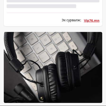
Эх сурвалж:
Vip76.mn