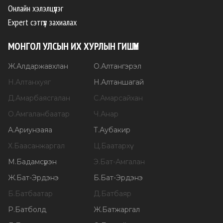
Онлайн хэлэлцүүлэг
Expert сэтгүүл захиалах
МОНГОЛ УЛСЫН ИХ ХУРЛЫН ГИШҮҮН
Ж
.
Алдаржавхлан
О
.
Алтангэрэл
Н
.
Алтанхуяг
Н
.
Алтаншагай
Д
.
Амарбаясгалан
С
.
Амарсайхан
О
.
Амгаланбаатар
Ч
.
Анар
А
.
Ариунзаяа
Т
.
Аубакир
Х
.
Баасанжаргал
Ц
.
Баатархүү
М
.
Бадамсүрэн
Э
.
Бат-Амгалан
Ж
.
Бат-Эрдэнэ
Б
.
Бат-Эрдэнэ
Б
.
Батбаатар
Д
.
Батбаяр
Р
.
Батболд
Ж
.
Батжаргал