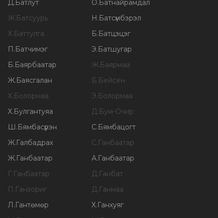
Д
.
Батлут
О
.
Батнайрамдал
Ж
.
Батсуурь
Н
.
Батсүмбэрэл
Х
.
Баттулга
Б
.
Батцэцэг
П
.
Батчимэг
Э
.
Батшугар
Б
.
Баярбаатар
Ж
.
Баярмаа
Ж
.
Баясгалан
Б
.
Бейсен
Х
.
Болормаа
Э
.
Болормаа
Х
.
Булгантуяа
Д
.
Бум-Очир
Ш
.
Бямбасүрэн
С
.
Бямбацогт
Ж
.
Галбадрах
С
.
Ганбаатар
Ж
.
Ганбаатар
А
.
Ганбаатар
Г
.
Ганбаатар
Д
.
Ганбат
П
.
Ганзориг
Д
.
Ганмаа
Л
.
Гантөмөр
Х
.
Ганхуяг