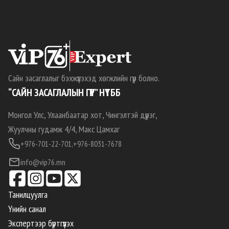
Сайн засаглалыг бэхжүүлэхэд хөгжлийн гүүр болно.
“САЙН ЗАСАГЛАЛЫН ГҮҮР” НҮТББ
Монгол Улс, Улаанбаатар хот, Чингэлтэй дүүрэг,
Жуулчны гудамж 4/4, Макс Цамхаг
+976-701-22-701,
+976-8031-7678
info@vip76.mn
Танилцуулга
Үнийн санал
Экспертээр бүртгүүлэх