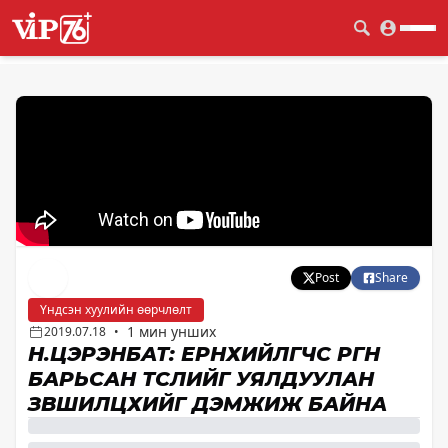
Post
Share
Үндсэн хуулийн өөрчлөлт
1 мин унших
2019.07.18
•
Н.ЦЭРЭНБАТ: ЕРӨНХИЙЛӨГЧӨӨС ӨРГӨН
БАРЬСАН ТӨСЛИЙГ УЯЛДУУЛАН
ЗӨВШИЛЦӨХИЙГ ДЭМЖИЖ БАЙНА