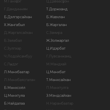
М
.
Ганхүлэг
Ц
.
Даваасүрэн
Г
.
Дамдинням
Т
.
Доржханд
Б
.
Дэлгэрсайхан
Б
.
Жавхлан
Х
.
Жангабыл
Б
.
Жаргалан
Д
.
Жаргалсайхан
С
.
Замира
Б
.
Заяабал
Ж
.
Золжаргал
С
.
Зулпхар
Ц
.
Идэрбат
Ч
.
Лодойсамбуу
Г
.
Лувсанжамц
С
.
Лүндэг
М
.
Мандхай
Л
.
Мөнхбаатар
Ц
.
Мөнхбат
Л
.
Мөнхбаясгалан
Т
.
Мөнхсайхан
Б
.
Мөнхсоёл
П
.
Мөнхтулга
Ц
.
Мөнхтуяа
З
.
Мэндсайхан
Б
.
Найдалаа
Н
.
Наранбаатар