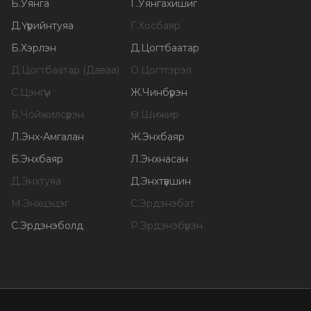
Б
.
Уянга
Г
.
Уянгахишиг
Д
.
Үүрийнтуяа
Г
.
Хосбаяр
Б
.
Хэрлэн
Д
.
Цогтбаатар
Д
.
Цогтбаатар (Даваа)
О
.
Цогтгэрэл
С
.
Цэнгүүн
Ж
.
Чинбүрэн
Б
.
Чойжилсүрэн
Ө
.
Шижир
Л
.
Энх-Амгалан
Ж
.
Энхбаяр
Б
.
Энхбаяр
Л
.
Энхнасан
Д
.
Энхтуяа
Д
.
Энхтүвшин
М
.
Энхцэцэг
С
.
Эрдэнэбат
С
.
Эрдэнэболд
Р
.
Эрдэнэбүрэн