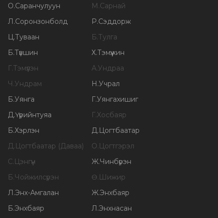
О
.
Саранчулуун
М
.
Сарнай
Л
.
Соронзонболд
Р
.
Сэддорж
Ц
.
Туваан
Б
.
Тулга
Б
.
Түвшин
Х
.
Тэмүүжин
Г
.
Тэмүүлэн
А
.
Ундраа
Ч
.
Ундрам
Н
.
Учрал
Б
.
Уянга
Г
.
Уянгахишиг
Д
.
Үүрийнтуяа
Г
.
Хосбаяр
Б
.
Хэрлэн
Д
.
Цогтбаатар
Д
.
Цогтбаатар (Даваа)
О
.
Цогтгэрэл
С
.
Цэнгүүн
Ж
.
Чинбүрэн
Б
.
Чойжилсүрэн
Ө
.
Шижир
Л
.
Энх-Амгалан
Ж
.
Энхбаяр
Б
.
Энхбаяр
Л
.
Энхнасан