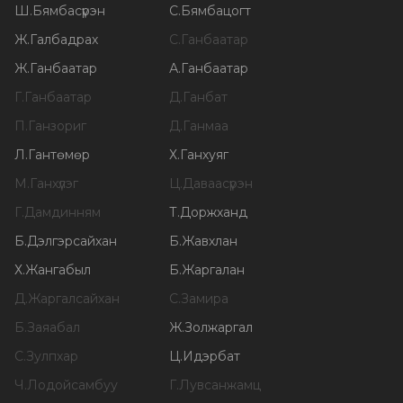
Ш
.
Бямбасүрэн
С
.
Бямбацогт
Ж
.
Галбадрах
С
.
Ганбаатар
Ж
.
Ганбаатар
А
.
Ганбаатар
Г
.
Ганбаатар
Д
.
Ганбат
П
.
Ганзориг
Д
.
Ганмаа
Л
.
Гантөмөр
Х
.
Ганхуяг
М
.
Ганхүлэг
Ц
.
Даваасүрэн
Г
.
Дамдинням
Т
.
Доржханд
Б
.
Дэлгэрсайхан
Б
.
Жавхлан
Х
.
Жангабыл
Б
.
Жаргалан
Д
.
Жаргалсайхан
С
.
Замира
Б
.
Заяабал
Ж
.
Золжаргал
С
.
Зулпхар
Ц
.
Идэрбат
Ч
.
Лодойсамбуу
Г
.
Лувсанжамц