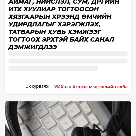
АЙМАГ, НИЙСЛЭЛ, СУМ, ДҮҮРГИЙН
ИТХ ХУУЛИАР ТОГТООСОН
ХЯЗГААРЫН ХҮРЭЭНД ӨМЧИЙН
УДИРДЛАГЫГ ХЭРЭГЖҮҮЛЭХ,
ТАТВАРЫН ХУВЬ ХЭМЖЭЭГ
ТОГТООХ ЭРХТЭЙ БАЙХ САНАЛ
ДЭМЖИГДЛЭЭ
Эх сурвалж:
УИХ-ын Хэвлэл мэдээллийн алба