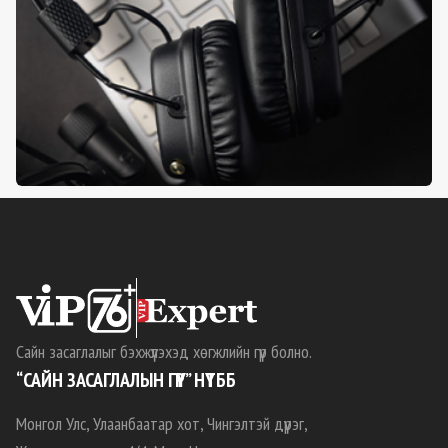
Сайн засаглалыг бэхжүүлэхэд хөгжлийн гүүр болно.
“САЙН ЗАСАГЛАЛЫН ГҮҮР” НҮТББ
Монгол Улс, Улаанбаатар хот, Чингэлтэй дүүрэг,