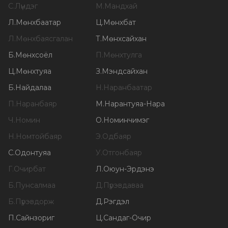
С
.
Лүндэг
М
.
Мандхай
Л
.
Мөнхбаатар
Ц
.
Мөнхбат
Л
.
Мөнхбаясгалан
Т
.
Мөнхсайхан
Б
.
Мөнхсоёл
П
.
Мөнхтулга
Ц
.
Мөнхтуяа
З
.
Мэндсайхан
Б
.
Найдалаа
Н
.
Наранбаатар
П
.
Наранбаяр
М
.
Нарантуяа-Нара
Ч
.
Номин
О
.
Номинчимэг
Н
.
Номтойбаяр
Э
.
Одбаяр
С
.
Одонтуяа
У
.
Отгонбаяр
Г
.
Очирбат
Л
.
Оюун-Эрдэнэ
Б
.
Пунсалмаа
Д
.
Пүрэвдаваа
Б
.
Пүрэвдорж
Д
.
Рэгдэл
П
.
Сайнзориг
Ц
.
Сандаг-Очир