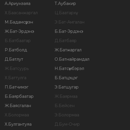
А
.
Ариунзаяа
Т
.
Аубакир
Х
.
Баасанжаргал
Ц
.
Баатархүү
М
.
Бадамсүрэн
Э
.
Бат-Амгалан
Ж
.
Бат-Эрдэнэ
Б
.
Бат-Эрдэнэ
Б
.
Батбаатар
Д
.
Батбаяр
Р
.
Батболд
Ж
.
Батжаргал
Д
.
Батлут
О
.
Батнайрамдал
Ж
.
Батсуурь
Н
.
Батсүмбэрэл
Х
.
Баттулга
Б
.
Батцэцэг
П
.
Батчимэг
Э
.
Батшугар
Б
.
Баярбаатар
Ж
.
Баярмаа
Ж
.
Баясгалан
Б
.
Бейсен
Х
.
Болормаа
Э
.
Болормаа
Х
.
Булгантуяа
Д
.
Бум-Очир