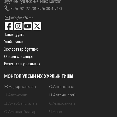
Жуулчны гудамж 4/4, Макс Цамхаг
+976-701-22-701,
+976-8031-7678
info@vip76.mn
Танилцуулга
Үнийн санал
Экспертээр бүртгүүлэх
Онлайн хэлэлцүүлэг
Expert сэтгүүл захиалах
МОНГОЛ УЛСЫН ИХ ХУРЛЫН ГИШҮҮН
Ж
.
Алдаржавхлан
О
.
Алтангэрэл
Н
.
Алтанхуяг
Н
.
Алтаншагай
Д
.
Амарбаясгалан
С
.
Амарсайхан
О
.
Амгаланбаатар
Ч
.
Анар