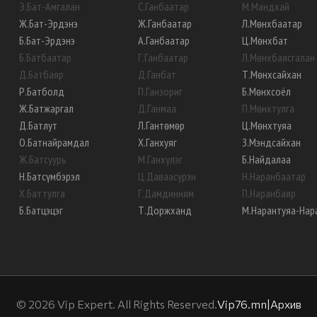
Э
.
Бат-Амгалан
С
.
Ганбаатар
М
.
Мандхай
Ж
.
Бат-Эрдэнэ
Ж
.
Ганбаатар
Л
.
Мөнхбаатар
Б
.
Бат-Эрдэнэ
А
.
Ганбаатар
Ц
.
Мөнхбат
Б
.
Батбаатар
Г
.
Ганбаатар
Л
.
Мөнхбаясгалан
Д
.
Батбаяр
Д
.
Ганбат
Т
.
Мөнхсайхан
Р
.
Батболд
П
.
Ганзориг
Б
.
Мөнхсоёл
Ж
.
Батжаргал
Д
.
Ганмаа
П
.
Мөнхтулга
Д
.
Батлут
Л
.
Гантөмөр
Ц
.
Мөнхтуяа
О
.
Батнайрамдал
Х
.
Ганхуяг
З
.
Мэндсайхан
Ж
.
Батсуурь
М
.
Ганхүлэг
Б
.
Найдалаа
Н
.
Батсүмбэрэл
Ц
.
Даваасүрэн
Н
.
Наранбаатар
Х
.
Баттулга
Г
.
Дамдинням
П
.
Наранбаяр
Б
.
Батцэцэг
Т
.
Доржханд
М
.
Нарантуяа-Нар
©
2026
Vip Expert. All Rights Reserved.
Vip76.mn
|
Архив