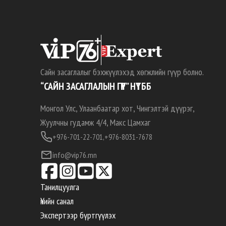
Сайн засаглалыг бэхжүүлэхэд хөгжлийн гүүр болно.
“САЙН ЗАСАГЛАЛЫН ГҮҮР” НҮТББ
Монгол Улс, Улаанбаатар хот, Чингэлтэй дүүрэг,
Жуулчны гудамж 4/4, Макс Цамхаг
+976-701-22-701,
+976-8031-7678
info@vip76.mn
Танилцуулга
Үнийн санал
Экспертээр бүртгүүлэх