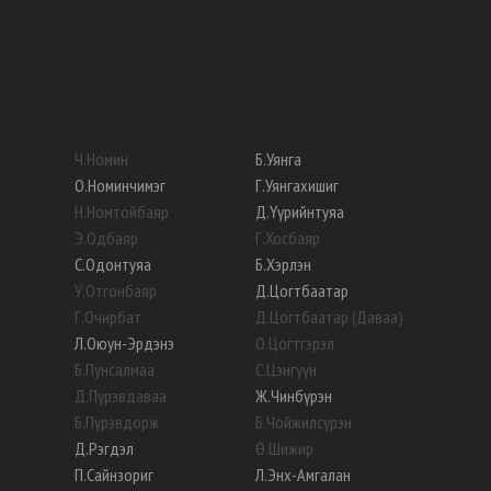
Ч
.
Номин
Б
.
Уянга
О
.
Номинчимэг
Г
.
Уянгахишиг
Н
.
Номтойбаяр
Д
.
Үүрийнтуяа
Э
.
Одбаяр
Г
.
Хосбаяр
С
.
Одонтуяа
Б
.
Хэрлэн
У
.
Отгонбаяр
Д
.
Цогтбаатар
Г
.
Очирбат
Д
.
Цогтбаатар (Даваа)
Л
.
Оюун-Эрдэнэ
О
.
Цогтгэрэл
Б
.
Пунсалмаа
С
.
Цэнгүүн
Д
.
Пүрэвдаваа
Ж
.
Чинбүрэн
Б
.
Пүрэвдорж
Б
.
Чойжилсүрэн
Д
.
Рэгдэл
Ө
.
Шижир
П
.
Сайнзориг
Л
.
Энх-Амгалан