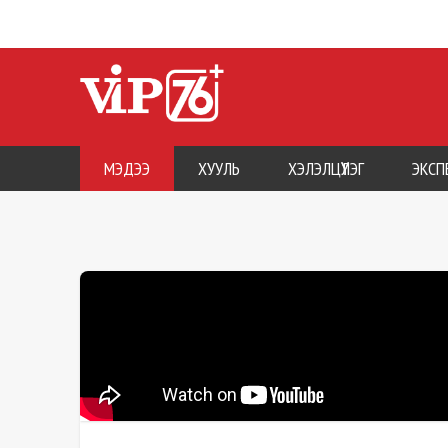
МЭДЭЭ
ХУУЛЬ
ХЭЛЭЛЦҮҮЛЭГ
ЭКСП