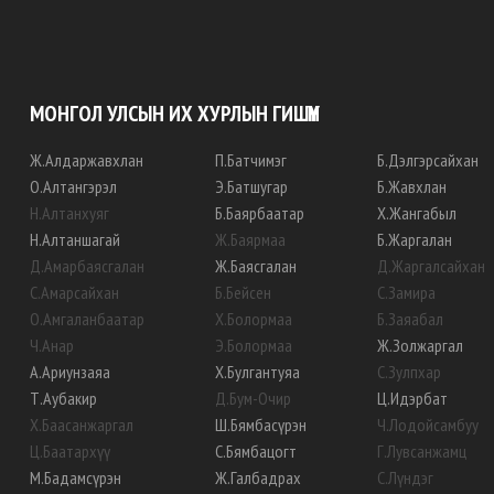
МОНГОЛ УЛСЫН ИХ ХУРЛЫН ГИШҮҮН
Ж
.
Алдаржавхлан
П
.
Батчимэг
Б
.
Дэлгэрсайхан
О
.
Алтангэрэл
Э
.
Батшугар
Б
.
Жавхлан
Н
.
Алтанхуяг
Б
.
Баярбаатар
Х
.
Жангабыл
Н
.
Алтаншагай
Ж
.
Баярмаа
Б
.
Жаргалан
Д
.
Амарбаясгалан
Ж
.
Баясгалан
Д
.
Жаргалсайхан
С
.
Амарсайхан
Б
.
Бейсен
С
.
Замира
О
.
Амгаланбаатар
Х
.
Болормаа
Б
.
Заяабал
Ч
.
Анар
Э
.
Болормаа
Ж
.
Золжаргал
А
.
Ариунзаяа
Х
.
Булгантуяа
С
.
Зулпхар
Т
.
Аубакир
Д
.
Бум-Очир
Ц
.
Идэрбат
Х
.
Баасанжаргал
Ш
.
Бямбасүрэн
Ч
.
Лодойсамбуу
Ц
.
Баатархүү
С
.
Бямбацогт
Г
.
Лувсанжамц
М
.
Бадамсүрэн
Ж
.
Галбадрах
С
.
Лүндэг