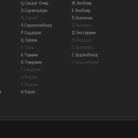
Ц
.
Сандаг-Очир
Ж
.
Энхбаяр
О
.
Саранчулуун
Б
.
Энхбаяр
М
.
Сарнай
Л
.
Энхнасан
Л
.
Соронзонболд
Д
.
Энхтуяа
Р
.
Сэддорж
Д
.
Энхтүвшин
Ц
.
Туваан
М
.
Энхцэцэг
Б
.
Тулга
С
.
Эрдэнэбат
Б
.
Түвшин
С
.
Эрдэнэболд
Х
.
Тэмүүжин
Р
.
Эрдэнэбүрэн
Г
.
Тэмүүлэн
А
.
Ундраа
Ч
.
Ундрам
а
Н
.
Учрал