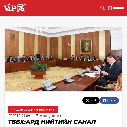
Post
Share
Үндсэн хуулийн өөрчлөлт
7 мин унших
2019.09.09
•
ТББХ:АРД НИЙТИЙН САНАЛ