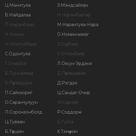
Ц
.
Мөнхтуяа
З
.
Мэндсайхан
Б
.
Найдалаа
Н
.
Наранбаатар
П
.
Наранбаяр
М
.
Нарантуяа-Нара
Ч
.
Номин
О
.
Номинчимэг
Н
.
Номтойбаяр
Э
.
Одбаяр
С
.
Одонтуяа
У
.
Отгонбаяр
Г
.
Очирбат
Л
.
Оюун-Эрдэнэ
Б
.
Пунсалмаа
Д
.
Пүрэвдаваа
Б
.
Пүрэвдорж
Д
.
Рэгдэл
П
.
Сайнзориг
Ц
.
Сандаг-Очир
О
.
Саранчулуун
М
.
Сарнай
Л
.
Соронзонболд
Р
.
Сэддорж
Ц
.
Туваан
Б
.
Тулга
Б
.
Түвшин
Х
.
Тэмүүжин