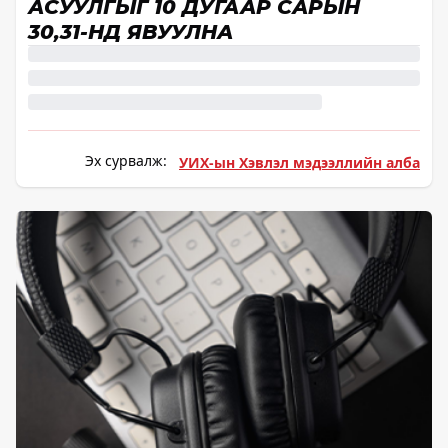
АСУУЛГЫГ 10 ДУГААР САРЫН
30,31-НД ЯВУУЛНА
Эх сурвалж:
УИХ-ын Хэвлэл мэдээллийн алба