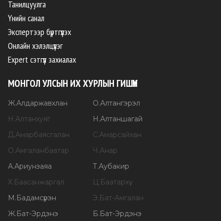
Танилцуулга
Үнийн санал
Экспертээр бүртгүүлэх
Онлайн хэлэлцүүлэг
Expert сэтгүүл захиалах
МОНГОЛ УЛСЫН ИХ ХУРЛЫН ГИШҮҮН
Ж
.
Алдаржавхлан
О
.
Алтангэрэл
Н
.
Алтанхуяг
Н
.
Алтаншагай
Д
.
Амарбаясгалан
С
.
Амарсайхан
О
.
Амгаланбаатар
Ч
.
Анар
А
.
Ариунзаяа
Т
.
Аубакир
Х
.
Баасанжаргал
Ц
.
Баатархүү
М
.
Бадамсүрэн
Э
.
Бат-Амгалан
Ж
.
Бат-Эрдэнэ
Б
.
Бат-Эрдэнэ