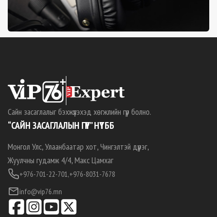
Сайн засаглалыг бэхжүүлэхэд хөгжлийн гүүр болно.
“САЙН ЗАСАГЛАЛЫН ГҮҮР” НҮТББ
Монгол Улс, Улаанбаатар хот, Чингэлтэй дүүрэг,
Жуулчны гудамж 4/4, Макс Цамхаг
+976-701-22-701,
+976-8031-7678
info@vip76.mn