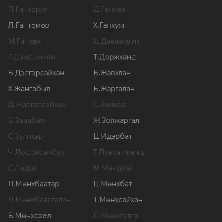
П
.
Ганзориг
Д
.
Ганмаа
Л
.
Гантөмөр
Х
.
Ганхуяг
М
.
Ганхүлэг
Ц
.
Даваасүрэн
Г
.
Дамдинням
Т
.
Доржханд
Б
.
Дэлгэрсайхан
Б
.
Жавхлан
Х
.
Жангабыл
Б
.
Жаргалан
Д
.
Жаргалсайхан
С
.
Замира
Б
.
Заяабал
Ж
.
Золжаргал
С
.
Зулпхар
Ц
.
Идэрбат
Ч
.
Лодойсамбуу
Г
.
Лувсанжамц
С
.
Лүндэг
М
.
Мандхай
Л
.
Мөнхбаатар
Ц
.
Мөнхбат
Л
.
Мөнхбаясгалан
Т
.
Мөнхсайхан
Б
.
Мөнхсоёл
П
.
Мөнхтулга