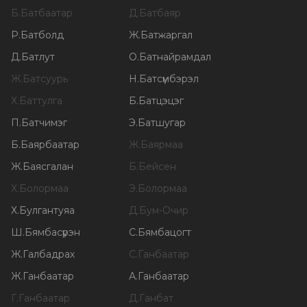
Б
.
Батбаатар
Д
.
Батбаяр
Р
.
Батболд
Ж
.
Батжаргал
Д
.
Батлут
О
.
Батнайрамдал
Ж
.
Батсуурь
Н
.
Батсүмбэрэл
Х
.
Баттулга
Б
.
Батцэцэг
П
.
Батчимэг
Э
.
Батшугар
Б
.
Баярбаатар
Ж
.
Баярмаа
Ж
.
Баясгалан
Б
.
Бейсен
Х
.
Болормаа
Э
.
Болормаа
Х
.
Булгантуяа
Д
.
Бум-Очир
Ш
.
Бямбасүрэн
С
.
Бямбацогт
Ж
.
Галбадрах
С
.
Ганбаатар
Ж
.
Ганбаатар
А
.
Ганбаатар
Г
.
Ганбаатар
Д
.
Ганбат