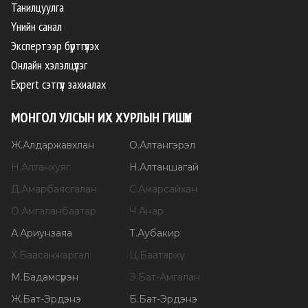
Танилцуулга
Үнийн санал
Экспертээр бүртгүүлэх
Онлайн хэлэлцүүлэг
Expert сэтгүүл захиалах
МОНГОЛ УЛСЫН ИХ ХУРЛЫН ГИШҮҮН
Ж
.
Алдаржавхлан
О
.
Алтангэрэл
Н
.
Алтанхуяг
Н
.
Алтаншагай
Д
.
Амарбаясгалан
С
.
Амарсайхан
О
.
Амгаланбаатар
Ч
.
Анар
А
.
Ариунзаяа
Т
.
Аубакир
Х
.
Баасанжаргал
Ц
.
Баатархүү
М
.
Бадамсүрэн
Э
.
Бат-Амгалан
Ж
.
Бат-Эрдэнэ
Б
.
Бат-Эрдэнэ