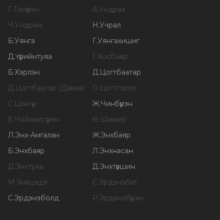
Г
.
Тэмүүлэн
А
.
Ундраа
Ч
.
Ундрам
Н
.
Учрал
Б
.
Уянга
Г
.
Уянгахишиг
Д
.
Үүрийнтуяа
Г
.
Хосбаяр
Б
.
Хэрлэн
Д
.
Цогтбаатар
Д
.
Цогтбаатар (Даваа)
О
.
Цогтгэрэл
С
.
Цэнгүүн
Ж
.
Чинбүрэн
Б
.
Чойжилсүрэн
Ө
.
Шижир
Л
.
Энх-Амгалан
Ж
.
Энхбаяр
Б
.
Энхбаяр
Л
.
Энхнасан
Д
.
Энхтуяа
Д
.
Энхтүвшин
М
.
Энхцэцэг
С
.
Эрдэнэбат
С
.
Эрдэнэболд
Р
.
Эрдэнэбүрэн