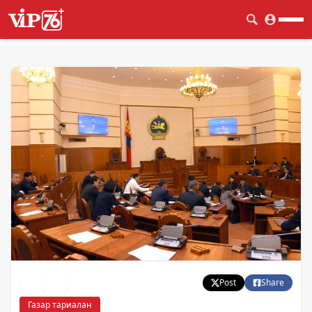
Post
Share
Газар тариалан