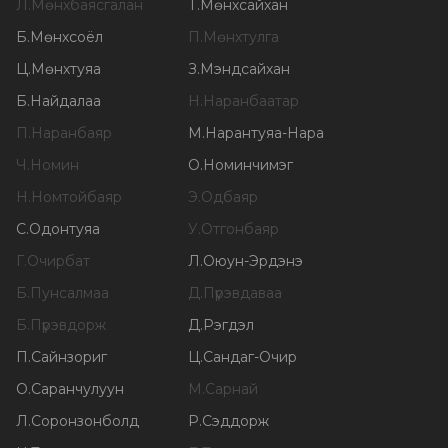
Л
.
Мөнхбаясгалан
Т
.
Мөнхсайхан
Б
.
Мөнхсоёл
П
.
Мөнхтулга
Ц
.
Мөнхтуяа
З
.
Мэндсайхан
Б
.
Найдалаа
Н
.
Наранбаатар
П
.
Наранбаяр
М
.
Нарантуяа-Нара
Ч
.
Номин
О
.
Номинчимэг
Н
.
Номтойбаяр
Э
.
Одбаяр
С
.
Одонтуяа
У
.
Отгонбаяр
Г
.
Очирбат
Л
.
Оюун-Эрдэнэ
Б
.
Пунсалмаа
Д
.
Пүрэвдаваа
Б
.
Пүрэвдорж
Д
.
Рэгдэл
П
.
Сайнзориг
Ц
.
Сандаг-Очир
О
.
Саранчулуун
М
.
Сарнай
Л
.
Соронзонболд
Р
.
Сэддорж