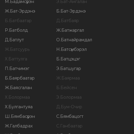
М
.
Бадамсүрэн
Э
.
Бат-Амгалан
Ж
.
Бат-Эрдэнэ
Б
.
Бат-Эрдэнэ
Б
.
Батбаатар
Д
.
Батбаяр
Р
.
Батболд
Ж
.
Батжаргал
Д
.
Батлут
О
.
Батнайрамдал
Ж
.
Батсуурь
Н
.
Батсүмбэрэл
Х
.
Баттулга
Б
.
Батцэцэг
П
.
Батчимэг
Э
.
Батшугар
Б
.
Баярбаатар
Ж
.
Баярмаа
Ж
.
Баясгалан
Б
.
Бейсен
Х
.
Болормаа
Э
.
Болормаа
Х
.
Булгантуяа
Д
.
Бум-Очир
Ш
.
Бямбасүрэн
С
.
Бямбацогт
Ж
.
Галбадрах
С
.
Ганбаатар