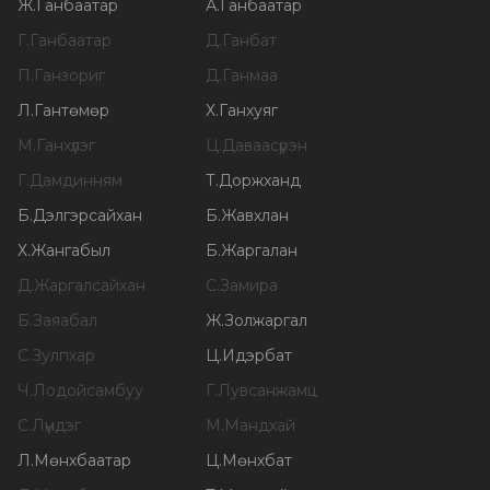
Ж
.
Ганбаатар
А
.
Ганбаатар
Г
.
Ганбаатар
Д
.
Ганбат
П
.
Ганзориг
Д
.
Ганмаа
Л
.
Гантөмөр
Х
.
Ганхуяг
М
.
Ганхүлэг
Ц
.
Даваасүрэн
Г
.
Дамдинням
Т
.
Доржханд
Б
.
Дэлгэрсайхан
Б
.
Жавхлан
Х
.
Жангабыл
Б
.
Жаргалан
Д
.
Жаргалсайхан
С
.
Замира
Б
.
Заяабал
Ж
.
Золжаргал
С
.
Зулпхар
Ц
.
Идэрбат
Ч
.
Лодойсамбуу
Г
.
Лувсанжамц
С
.
Лүндэг
М
.
Мандхай
Л
.
Мөнхбаатар
Ц
.
Мөнхбат