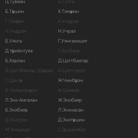
Ц
.
Туваан
Б
.
Тулга
Б
.
Түвшин
Х
.
Тэмүүжин
Г
.
Тэмүүлэн
А
.
Ундраа
Ч
.
Ундрам
Н
.
Учрал
Б
.
Уянга
Г
.
Уянгахишиг
Д
.
Үүрийнтуяа
Г
.
Хосбаяр
Б
.
Хэрлэн
Д
.
Цогтбаатар
Д
.
Цогтбаатар (Даваа)
О
.
Цогтгэрэл
С
.
Цэнгүүн
Ж
.
Чинбүрэн
Б
.
Чойжилсүрэн
Ө
.
Шижир
Л
.
Энх-Амгалан
Ж
.
Энхбаяр
Б
.
Энхбаяр
Л
.
Энхнасан
Д
.
Энхтуяа
Д
.
Энхтүвшин
М
.
Энхцэцэг
С
.
Эрдэнэбат