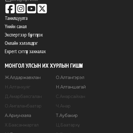
Танилцуулга
Үнийн санал
Экспертээр бүртгүүлэх
Онлайн хэлэлцүүлэг
Expert сэтгүүл захиалах
МОНГОЛ УЛСЫН ИХ ХУРЛЫН ГИШҮҮН
Ж
.
Алдаржавхлан
О
.
Алтангэрэл
Н
.
Алтанхуяг
Н
.
Алтаншагай
Д
.
Амарбаясгалан
С
.
Амарсайхан
О
.
Амгаланбаатар
Ч
.
Анар
А
.
Ариунзаяа
Т
.
Аубакир
Х
.
Баасанжаргал
Ц
.
Баатархүү