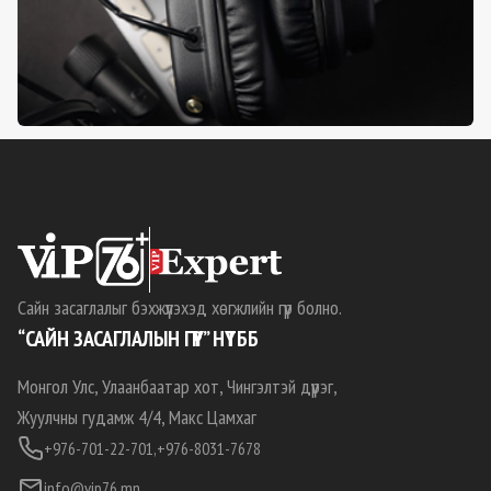
Сайн засаглалыг бэхжүүлэхэд хөгжлийн гүүр болно.
“САЙН ЗАСАГЛАЛЫН ГҮҮР” НҮТББ
Монгол Улс, Улаанбаатар хот, Чингэлтэй дүүрэг,
Жуулчны гудамж 4/4, Макс Цамхаг
+976-701-22-701,
+976-8031-7678
info@vip76.mn