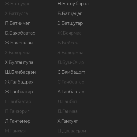
Ж
.
Батсуурь
Н
.
Батсүмбэрэл
Х
.
Баттулга
Б
.
Батцэцэг
П
.
Батчимэг
Э
.
Батшугар
Б
.
Баярбаатар
Ж
.
Баярмаа
Ж
.
Баясгалан
Б
.
Бейсен
Х
.
Болормаа
Э
.
Болормаа
Х
.
Булгантуяа
Д
.
Бум-Очир
Ш
.
Бямбасүрэн
С
.
Бямбацогт
Ж
.
Галбадрах
С
.
Ганбаатар
Ж
.
Ганбаатар
А
.
Ганбаатар
Г
.
Ганбаатар
Д
.
Ганбат
П
.
Ганзориг
Д
.
Ганмаа
Л
.
Гантөмөр
Х
.
Ганхуяг
М
.
Ганхүлэг
Ц
.
Даваасүрэн