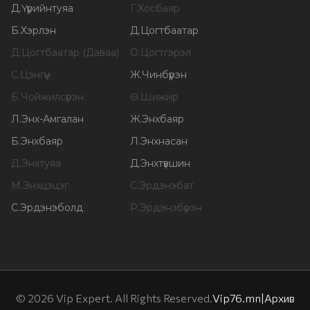
Д
.
Үүрийнтуяа
Г
.
Хосбаяр
Б
.
Хэрлэн
Д
.
Цогтбаатар
Д
.
Цогтбаатар (Даваа)
О
.
Цогтгэрэл
С
.
Цэнгүүн
Ж
.
Чинбүрэн
Б
.
Чойжилсүрэн
Ө
.
Шижир
Л
.
Энх-Амгалан
Ж
.
Энхбаяр
Б
.
Энхбаяр
Л
.
Энхнасан
Д
.
Энхтуяа
Д
.
Энхтүвшин
М
.
Энхцэцэг
С
.
Эрдэнэбат
С
.
Эрдэнэболд
Р
.
Эрдэнэбүрэн
©
2026
Vip Expert. All Rights Reserved.
Vip76.mn
|
Архив