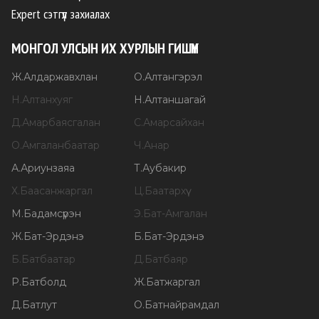
Expert сэтгүүл захиалах
МОНГОЛ УЛСЫН ИХ ХУРЛЫН ГИШҮҮН
Ж
.
Алдаржавхлан
О
.
Алтангэрэл
Н
.
Алтанхуяг
Н
.
Алтаншагай
Д
.
Амарбаясгалан
С
.
Амарсайхан
О
.
Амгаланбаатар
Ч
.
Анар
А
.
Ариунзаяа
Т
.
Аубакир
Х
.
Баасанжаргал
Ц
.
Баатархүү
М
.
Бадамсүрэн
Э
.
Бат-Амгалан
Ж
.
Бат-Эрдэнэ
Б
.
Бат-Эрдэнэ
Б
.
Батбаатар
Д
.
Батбаяр
Р
.
Батболд
Ж
.
Батжаргал
Д
.
Батлут
О
.
Батнайрамдал