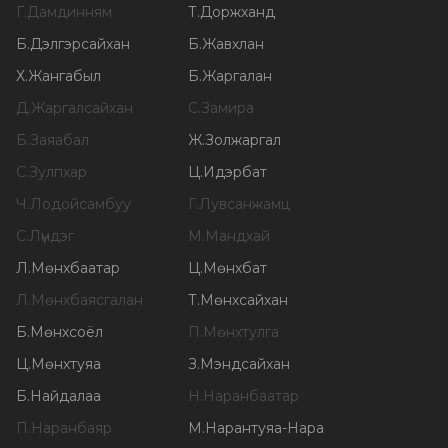
Г
.
Дамдинням
Т
.
Доржханд
Б
.
Дэлгэрсайхан
Б
.
Жавхлан
Х
.
Жангабыл
Б
.
Жаргалан
Д
.
Жаргалсайхан
С
.
Замира
Б
.
Заяабал
Ж
.
Золжаргал
С
.
Зулпхар
Ц
.
Идэрбат
Ч
.
Лодойсамбуу
Г
.
Лувсанжамц
С
.
Лүндэг
М
.
Мандхай
Л
.
Мөнхбаатар
Ц
.
Мөнхбат
Л
.
Мөнхбаясгалан
Т
.
Мөнхсайхан
Б
.
Мөнхсоёл
П
.
Мөнхтулга
Ц
.
Мөнхтуяа
З
.
Мэндсайхан
Б
.
Найдалаа
Н
.
Наранбаатар
П
.
Наранбаяр
М
.
Нарантуяа-Нара