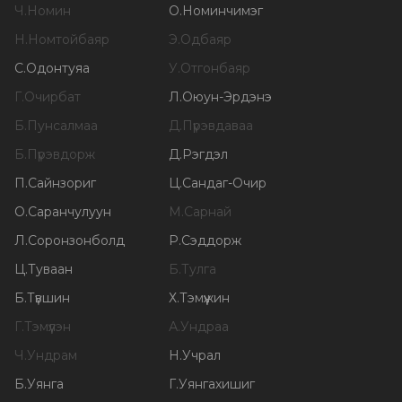
Ч
.
Номин
О
.
Номинчимэг
Н
.
Номтойбаяр
Э
.
Одбаяр
С
.
Одонтуяа
У
.
Отгонбаяр
Г
.
Очирбат
Л
.
Оюун-Эрдэнэ
Б
.
Пунсалмаа
Д
.
Пүрэвдаваа
Б
.
Пүрэвдорж
Д
.
Рэгдэл
П
.
Сайнзориг
Ц
.
Сандаг-Очир
О
.
Саранчулуун
М
.
Сарнай
Л
.
Соронзонболд
Р
.
Сэддорж
Ц
.
Туваан
Б
.
Тулга
Б
.
Түвшин
Х
.
Тэмүүжин
Г
.
Тэмүүлэн
А
.
Ундраа
Ч
.
Ундрам
Н
.
Учрал
Б
.
Уянга
Г
.
Уянгахишиг