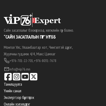
Сайн засаглалыг бэхжүүлэхэд хөгжлийн гүүр болно.
“САЙН ЗАСАГЛАЛЫН ГҮҮР” НҮТББ
Монгол Улс, Улаанбаатар хот, Чингэлтэй дүүрэг,
Жуулчны гудамж 4/4, Макс Цамхаг
+976-701-22-701,
+976-8031-7678
info@vip76.mn
Танилцуулга
Үнийн санал
Экспертээр бүртгүүлэх
Онлайн хэлэлцүүлэг