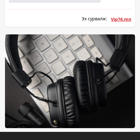
Эх сурвалж:
Vip76.mn