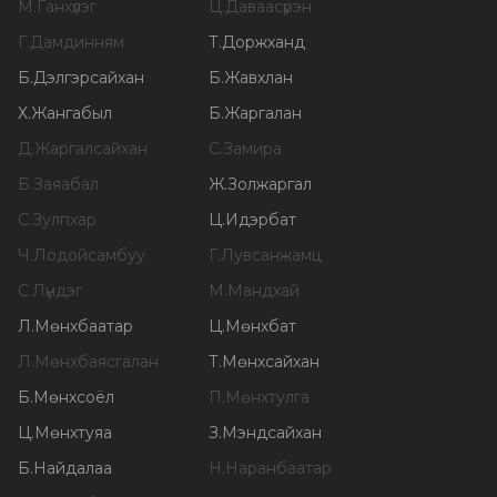
М
.
Ганхүлэг
Ц
.
Даваасүрэн
Г
.
Дамдинням
Т
.
Доржханд
Б
.
Дэлгэрсайхан
Б
.
Жавхлан
Х
.
Жангабыл
Б
.
Жаргалан
Д
.
Жаргалсайхан
С
.
Замира
Б
.
Заяабал
Ж
.
Золжаргал
С
.
Зулпхар
Ц
.
Идэрбат
Ч
.
Лодойсамбуу
Г
.
Лувсанжамц
С
.
Лүндэг
М
.
Мандхай
Л
.
Мөнхбаатар
Ц
.
Мөнхбат
Л
.
Мөнхбаясгалан
Т
.
Мөнхсайхан
Б
.
Мөнхсоёл
П
.
Мөнхтулга
Ц
.
Мөнхтуяа
З
.
Мэндсайхан
Б
.
Найдалаа
Н
.
Наранбаатар