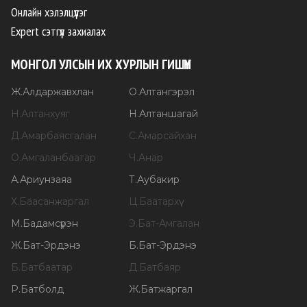
Онлайн хэлэлцүүлэг
Expert сэтгүүл захиалах
МОНГОЛ УЛСЫН ИХ ХУРЛЫН ГИШҮҮН
Ж
.
Алдаржавхлан
О
.
Алтангэрэл
Н
.
Алтанхуяг
Н
.
Алтаншагай
Д
.
Амарбаясгалан
С
.
Амарсайхан
О
.
Амгаланбаатар
Ч
.
Анар
А
.
Ариунзаяа
Т
.
Аубакир
Х
.
Баасанжаргал
Ц
.
Баатархүү
М
.
Бадамсүрэн
Э
.
Бат-Амгалан
Ж
.
Бат-Эрдэнэ
Б
.
Бат-Эрдэнэ
Б
.
Батбаатар
Д
.
Батбаяр
Р
.
Батболд
Ж
.
Батжаргал