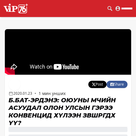
Post
Share
1 мин унших
2020.01.23
•
Б.БАТ-ЭРДЭНЭ: ОЮУНЫ ӨМЧИЙН
АСУУДАЛ ОЛОН УЛСЫН ГЭРЭЭ
КОНВЕНЦИД ХҮЛЭЭН ЗӨВШӨӨРӨГДӨХ
ҮҮ?