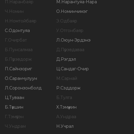
П
.
Наранбаяр
М
.
Нарантуяа-Нара
Ч
.
Номин
О
.
Номинчимэг
Н
.
Номтойбаяр
Э
.
Одбаяр
С
.
Одонтуяа
У
.
Отгонбаяр
Г
.
Очирбат
Л
.
Оюун-Эрдэнэ
Б
.
Пунсалмаа
Д
.
Пүрэвдаваа
Б
.
Пүрэвдорж
Д
.
Рэгдэл
П
.
Сайнзориг
Ц
.
Сандаг-Очир
О
.
Саранчулуун
М
.
Сарнай
Л
.
Соронзонболд
Р
.
Сэддорж
Ц
.
Туваан
Б
.
Тулга
Б
.
Түвшин
Х
.
Тэмүүжин
Г
.
Тэмүүлэн
А
.
Ундраа
Ч
.
Ундрам
Н
.
Учрал