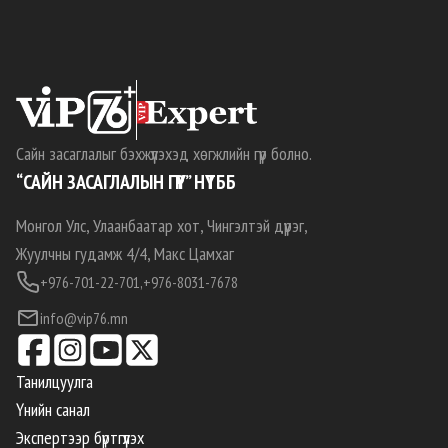
Сайн засаглалыг бэхжүүлэхэд хөгжлийн гүүр болно.
“САЙН ЗАСАГЛАЛЫН ГҮҮР” НҮТББ
Монгол Улс, Улаанбаатар хот, Чингэлтэй дүүрэг,
Жуулчны гудамж 4/4, Макс Цамхаг
+976-701-22-701,
+976-8031-7678
info@vip76.mn
Танилцуулга
Үнийн санал
Экспертээр бүртгүүлэх