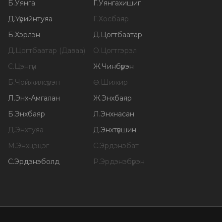
Б
.
Уянга
Г
.
Уянгахишиг
Д
.
Үүрийнтуяа
Г
.
Хосбаяр
Б
.
Хэрлэн
Д
.
Цогтбаатар
Д
.
Цогтбаатар (Даваа)
О
.
Цогтгэрэл
С
.
Цэнгүүн
Ж
.
Чинбүрэн
Б
.
Чойжилсүрэн
Ө
.
Шижир
Л
.
Энх-Амгалан
Ж
.
Энхбаяр
Б
.
Энхбаяр
Л
.
Энхнасан
Д
.
Энхтуяа
Д
.
Энхтүвшин
М
.
Энхцэцэг
С
.
Эрдэнэбат
С
.
Эрдэнэболд
Р
.
Эрдэнэбүрэн