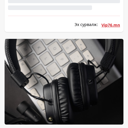
Эх сурвалж:
Vip76.mn