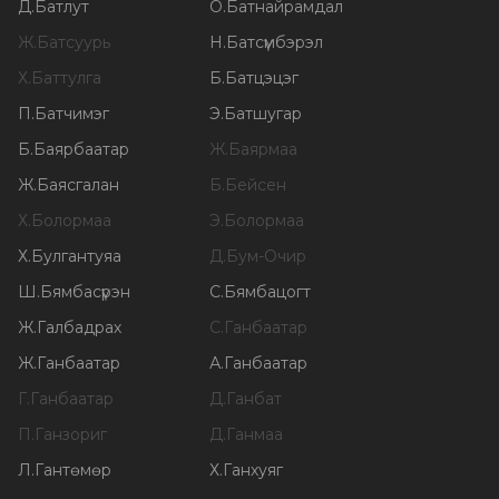
Д
.
Батлут
О
.
Батнайрамдал
Ж
.
Батсуурь
Н
.
Батсүмбэрэл
Х
.
Баттулга
Б
.
Батцэцэг
П
.
Батчимэг
Э
.
Батшугар
Б
.
Баярбаатар
Ж
.
Баярмаа
Ж
.
Баясгалан
Б
.
Бейсен
Х
.
Болормаа
Э
.
Болормаа
Х
.
Булгантуяа
Д
.
Бум-Очир
Ш
.
Бямбасүрэн
С
.
Бямбацогт
Ж
.
Галбадрах
С
.
Ганбаатар
Ж
.
Ганбаатар
А
.
Ганбаатар
Г
.
Ганбаатар
Д
.
Ганбат
П
.
Ганзориг
Д
.
Ганмаа
Л
.
Гантөмөр
Х
.
Ганхуяг