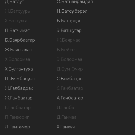
Д
.
Батлут
О
.
Батнайрамдал
Ж
.
Батсуурь
Н
.
Батсүмбэрэл
Х
.
Баттулга
Б
.
Батцэцэг
П
.
Батчимэг
Э
.
Батшугар
Б
.
Баярбаатар
Ж
.
Баярмаа
Ж
.
Баясгалан
Б
.
Бейсен
Х
.
Болормаа
Э
.
Болормаа
Х
.
Булгантуяа
Д
.
Бум-Очир
Ш
.
Бямбасүрэн
С
.
Бямбацогт
Ж
.
Галбадрах
С
.
Ганбаатар
Ж
.
Ганбаатар
А
.
Ганбаатар
Г
.
Ганбаатар
Д
.
Ганбат
П
.
Ганзориг
Д
.
Ганмаа
Л
.
Гантөмөр
Х
.
Ганхуяг