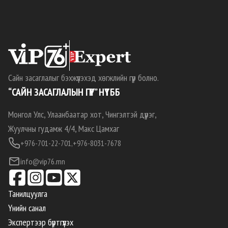
Сайн засаглалыг бэхжүүлэхэд хөгжлийн гүүр болно.
“САЙН ЗАСАГЛАЛЫН ГҮҮР” НҮТББ
Монгол Улс, Улаанбаатар хот, Чингэлтэй дүүрэг,
Жуулчны гудамж 4/4, Макс Цамхаг
+976-701-22-701,
+976-8031-7678
info@vip76.mn
Танилцуулга
Үнийн санал
Экспертээр бүртгүүлэх