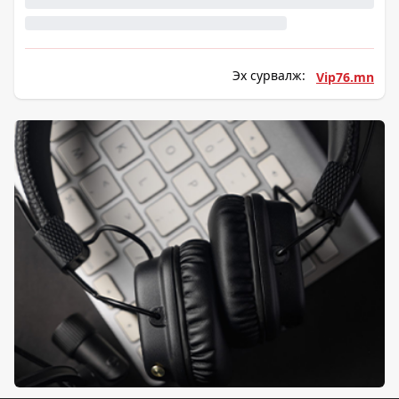
Эх сурвалж:
Vip76.mn