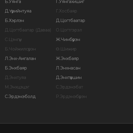
Б
.
Уянга
Г
.
Уянгахишиг
Д
.
Үүрийнтуяа
Г
.
Хосбаяр
Б
.
Хэрлэн
Д
.
Цогтбаатар
Д
.
Цогтбаатар (Даваа)
О
.
Цогтгэрэл
С
.
Цэнгүүн
Ж
.
Чинбүрэн
Б
.
Чойжилсүрэн
Ө
.
Шижир
Л
.
Энх-Амгалан
Ж
.
Энхбаяр
Б
.
Энхбаяр
Л
.
Энхнасан
Д
.
Энхтуяа
Д
.
Энхтүвшин
М
.
Энхцэцэг
С
.
Эрдэнэбат
С
.
Эрдэнэболд
Р
.
Эрдэнэбүрэн