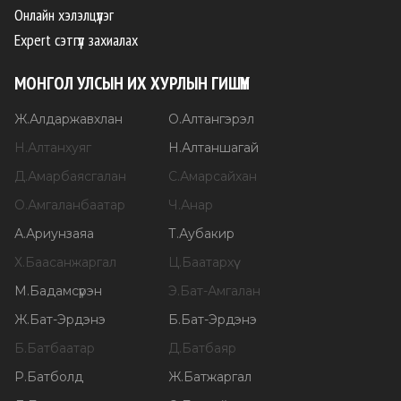
Онлайн хэлэлцүүлэг
Expert сэтгүүл захиалах
МОНГОЛ УЛСЫН ИХ ХУРЛЫН ГИШҮҮН
Ж
.
Алдаржавхлан
О
.
Алтангэрэл
Н
.
Алтанхуяг
Н
.
Алтаншагай
Д
.
Амарбаясгалан
С
.
Амарсайхан
О
.
Амгаланбаатар
Ч
.
Анар
А
.
Ариунзаяа
Т
.
Аубакир
Х
.
Баасанжаргал
Ц
.
Баатархүү
М
.
Бадамсүрэн
Э
.
Бат-Амгалан
Ж
.
Бат-Эрдэнэ
Б
.
Бат-Эрдэнэ
Б
.
Батбаатар
Д
.
Батбаяр
Р
.
Батболд
Ж
.
Батжаргал