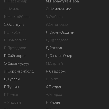
П
.
Наранбаяр
М
.
Нарантуяа-Нара
Ч
.
Номин
О
.
Номинчимэг
Н
.
Номтойбаяр
Э
.
Одбаяр
С
.
Одонтуяа
У
.
Отгонбаяр
Г
.
Очирбат
Л
.
Оюун-Эрдэнэ
Б
.
Пунсалмаа
Д
.
Пүрэвдаваа
Б
.
Пүрэвдорж
Д
.
Рэгдэл
П
.
Сайнзориг
Ц
.
Сандаг-Очир
О
.
Саранчулуун
М
.
Сарнай
Л
.
Соронзонболд
Р
.
Сэддорж
Ц
.
Туваан
Б
.
Тулга
Б
.
Түвшин
Х
.
Тэмүүжин
Г
.
Тэмүүлэн
А
.
Ундраа
Ч
.
Ундрам
Н
.
Учрал