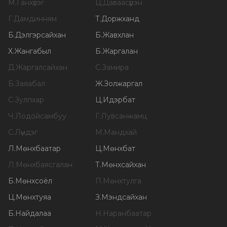
М
.
Ганхүлэг
Ц
.
Даваасүрэн
Г
.
Дамдинням
Т
.
Доржханд
Б
.
Дэлгэрсайхан
Б
.
Жавхлан
Х
.
Жангабыл
Б
.
Жаргалан
Д
.
Жаргалсайхан
С
.
Замира
Б
.
Заяабал
Ж
.
Золжаргал
С
.
Зулпхар
Ц
.
Идэрбат
Ч
.
Лодойсамбуу
Г
.
Лувсанжамц
С
.
Лүндэг
М
.
Мандхай
Л
.
Мөнхбаатар
Ц
.
Мөнхбат
Л
.
Мөнхбаясгалан
Т
.
Мөнхсайхан
Б
.
Мөнхсоёл
П
.
Мөнхтулга
Ц
.
Мөнхтуяа
З
.
Мэндсайхан
Б
.
Найдалаа
Н
.
Наранбаатар