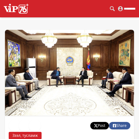
Post
Share
Зээл, тусламж