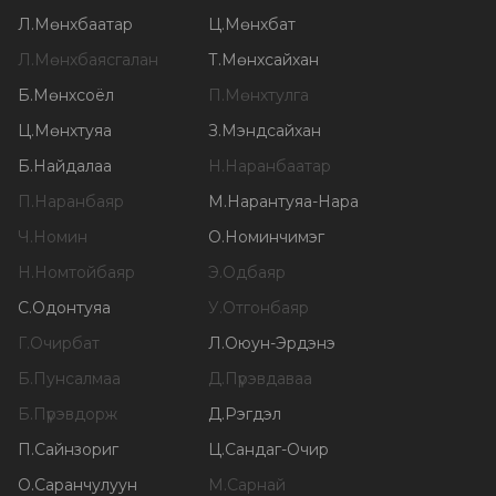
Л
.
Мөнхбаатар
Ц
.
Мөнхбат
Л
.
Мөнхбаясгалан
Т
.
Мөнхсайхан
Б
.
Мөнхсоёл
П
.
Мөнхтулга
Ц
.
Мөнхтуяа
З
.
Мэндсайхан
Б
.
Найдалаа
Н
.
Наранбаатар
П
.
Наранбаяр
М
.
Нарантуяа-Нара
Ч
.
Номин
О
.
Номинчимэг
Н
.
Номтойбаяр
Э
.
Одбаяр
С
.
Одонтуяа
У
.
Отгонбаяр
Г
.
Очирбат
Л
.
Оюун-Эрдэнэ
Б
.
Пунсалмаа
Д
.
Пүрэвдаваа
Б
.
Пүрэвдорж
Д
.
Рэгдэл
П
.
Сайнзориг
Ц
.
Сандаг-Очир
О
.
Саранчулуун
М
.
Сарнай