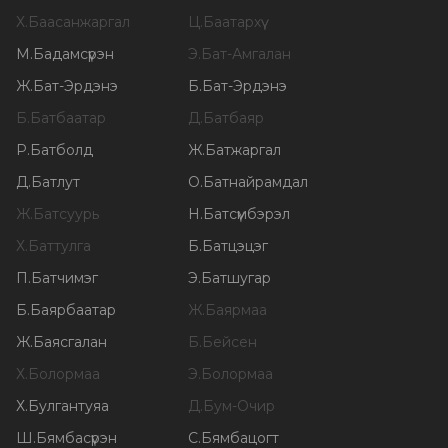
Х
.
Баасанжаргал
Ц
.
Баатархүү
М
.
Бадамсүрэн
Э
.
Бат-Амгалан
Ж
.
Бат-Эрдэнэ
Б
.
Бат-Эрдэнэ
Б
.
Батбаатар
Д
.
Батбаяр
Р
.
Батболд
Ж
.
Батжаргал
Д
.
Батлут
О
.
Батнайрамдал
Ж
.
Батсуурь
Н
.
Батсүмбэрэл
Х
.
Баттулга
Б
.
Батцэцэг
П
.
Батчимэг
Э
.
Батшугар
Б
.
Баярбаатар
Ж
.
Баярмаа
Ж
.
Баясгалан
Б
.
Бейсен
Х
.
Болормаа
Э
.
Болормаа
Х
.
Булгантуяа
Д
.
Бум-Очир
Ш
.
Бямбасүрэн
С
.
Бямбацогт