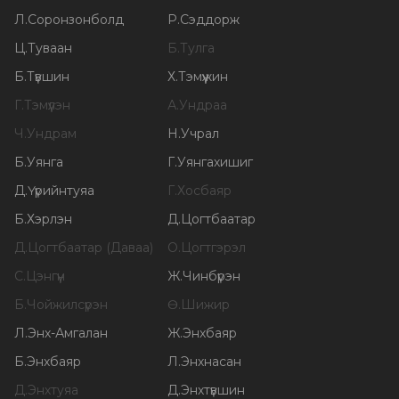
Л
.
Соронзонболд
Р
.
Сэддорж
Ц
.
Туваан
Б
.
Тулга
Б
.
Түвшин
Х
.
Тэмүүжин
Г
.
Тэмүүлэн
А
.
Ундраа
Ч
.
Ундрам
Н
.
Учрал
Б
.
Уянга
Г
.
Уянгахишиг
Д
.
Үүрийнтуяа
Г
.
Хосбаяр
Б
.
Хэрлэн
Д
.
Цогтбаатар
Д
.
Цогтбаатар (Даваа)
О
.
Цогтгэрэл
С
.
Цэнгүүн
Ж
.
Чинбүрэн
Б
.
Чойжилсүрэн
Ө
.
Шижир
Л
.
Энх-Амгалан
Ж
.
Энхбаяр
Б
.
Энхбаяр
Л
.
Энхнасан
Д
.
Энхтуяа
Д
.
Энхтүвшин