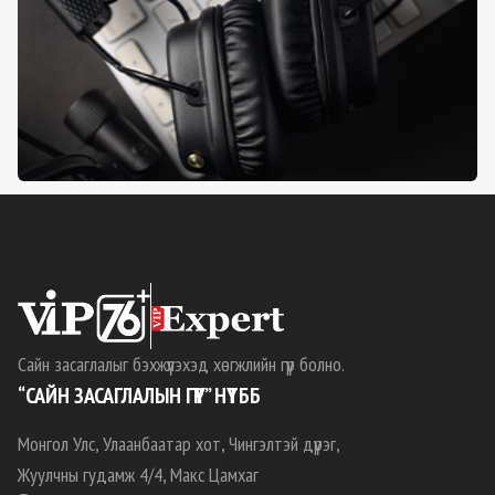
Сайн засаглалыг бэхжүүлэхэд хөгжлийн гүүр болно.
“САЙН ЗАСАГЛАЛЫН ГҮҮР” НҮТББ
Монгол Улс, Улаанбаатар хот, Чингэлтэй дүүрэг,
Жуулчны гудамж 4/4, Макс Цамхаг