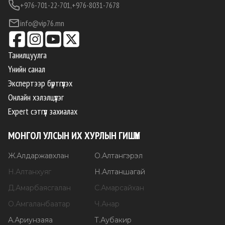
+976-701-22-701,
+976-8031-7678
info@vip76.mn
Танилцуулга
Үнийн санал
Экспертээр бүртгүүлэх
Онлайн хэлэлцүүлэг
Expert сэтгүүл захиалах
МОНГОЛ УЛСЫН ИХ ХУРЛЫН ГИШҮҮН
Ж
.
Алдаржавхлан
О
.
Алтангэрэл
Н
.
Алтанхуяг
Н
.
Алтаншагай
Д
.
Амарбаясгалан
С
.
Амарсайхан
О
.
Амгаланбаатар
Ч
.
Анар
А
.
Ариунзаяа
Т
.
Аубакир