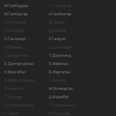
Ж
.
Галбадрах
С
.
Ганбаатар
Ж
.
Ганбаатар
А
.
Ганбаатар
Г
.
Ганбаатар
Д
.
Ганбат
П
.
Ганзориг
Д
.
Ганмаа
Л
.
Гантөмөр
Х
.
Ганхуяг
М
.
Ганхүлэг
Ц
.
Даваасүрэн
Г
.
Дамдинням
Т
.
Доржханд
Б
.
Дэлгэрсайхан
Б
.
Жавхлан
Х
.
Жангабыл
Б
.
Жаргалан
Д
.
Жаргалсайхан
С
.
Замира
Б
.
Заяабал
Ж
.
Золжаргал
С
.
Зулпхар
Ц
.
Идэрбат
Ч
.
Лодойсамбуу
Г
.
Лувсанжамц
С
.
Лүндэг
М
.
Мандхай