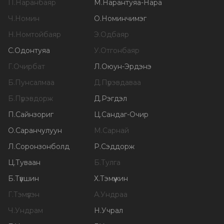
П
.
Наранбаяр
М
.
Нарантуяа-Нара
Ч
.
Номин
О
.
Номинчимэг
Н
.
Номтойбаяр
Э
.
Одбаяр
С
.
Одонтуяа
У
.
Отгонбаяр
Г
.
Очирбат
Л
.
Оюун-Эрдэнэ
Б
.
Пунсалмаа
Д
.
Пүрэвдаваа
Б
.
Пүрэвдорж
Д
.
Рэгдэл
П
.
Сайнзориг
Ц
.
Сандаг-Очир
О
.
Саранчулуун
М
.
Сарнай
Л
.
Соронзонболд
Р
.
Сэддорж
Ц
.
Туваан
Б
.
Тулга
Б
.
Түвшин
Х
.
Тэмүүжин
Г
.
Тэмүүлэн
А
.
Ундраа
Ч
.
Ундрам
Н
.
Учрал