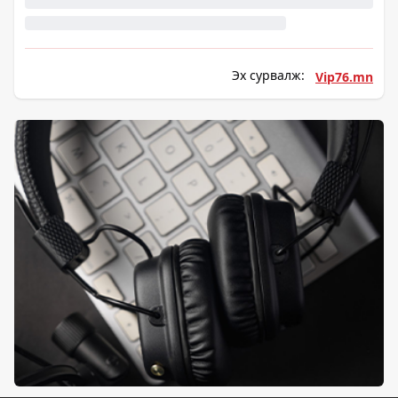
Эх сурвалж:
Vip76.mn