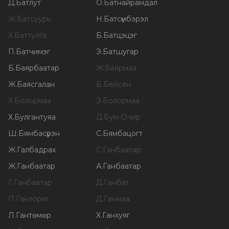
Д
.
Батлут
О
.
Батнайрамдал
Ж
.
Батсуурь
Н
.
Батсүмбэрэл
Х
.
Баттулга
Б
.
Батцэцэг
П
.
Батчимэг
Э
.
Батшугар
Б
.
Баярбаатар
Ж
.
Баярмаа
Ж
.
Баясгалан
Б
.
Бейсен
Х
.
Болормаа
Э
.
Болормаа
Х
.
Булгантуяа
Д
.
Бум-Очир
Ш
.
Бямбасүрэн
С
.
Бямбацогт
Ж
.
Галбадрах
С
.
Ганбаатар
Ж
.
Ганбаатар
А
.
Ганбаатар
Г
.
Ганбаатар
Д
.
Ганбат
П
.
Ганзориг
Д
.
Ганмаа
Л
.
Гантөмөр
Х
.
Ганхуяг