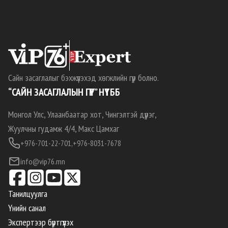
Сайн засаглалыг бэхжүүлэхэд хөгжлийн гүүр болно.
“САЙН ЗАСАГЛАЛЫН ГҮҮР” НҮТББ
Монгол Улс, Улаанбаатар хот, Чингэлтэй дүүрэг,
Жуулчны гудамж 4/4, Макс Цамхаг
+976-701-22-701,
+976-8031-7678
info@vip76.mn
Танилцуулга
Үнийн санал
Экспертээр бүртгүүлэх