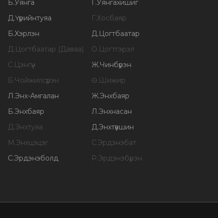
Б
.
Уянга
Г
.
Уянгахишиг
Д
.
Үүрийнтуяа
Г
.
Хосбаяр
Б
.
Хэрлэн
Д
.
Цогтбаатар
Д
.
Цогтбаатар (Даваа)
О
.
Цогтгэрэл
С
.
Цэнгүүн
Ж
.
Чинбүрэн
Б
.
Чойжилсүрэн
Ө
.
Шижир
Л
.
Энх-Амгалан
Ж
.
Энхбаяр
Б
.
Энхбаяр
Л
.
Энхнасан
Д
.
Энхтуяа
Д
.
Энхтүвшин
М
.
Энхцэцэг
С
.
Эрдэнэбат
С
.
Эрдэнэболд
Р
.
Эрдэнэбүрэн