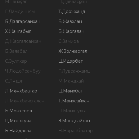
М
.
Ганхүлэг
Ц
.
Даваасүрэн
Г
.
Дамдинням
Т
.
Доржханд
Б
.
Дэлгэрсайхан
Б
.
Жавхлан
Х
.
Жангабыл
Б
.
Жаргалан
Д
.
Жаргалсайхан
С
.
Замира
Б
.
Заяабал
Ж
.
Золжаргал
С
.
Зулпхар
Ц
.
Идэрбат
Ч
.
Лодойсамбуу
Г
.
Лувсанжамц
С
.
Лүндэг
М
.
Мандхай
Л
.
Мөнхбаатар
Ц
.
Мөнхбат
Л
.
Мөнхбаясгалан
Т
.
Мөнхсайхан
Б
.
Мөнхсоёл
П
.
Мөнхтулга
Ц
.
Мөнхтуяа
З
.
Мэндсайхан
Б
.
Найдалаа
Н
.
Наранбаатар