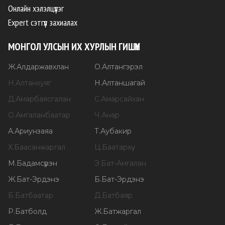
Онлайн хэлэлцүүлэг
Expert сэтгүүл захиалах
МОНГОЛ УЛСЫН ИХ ХУРЛЫН ГИШҮҮН
Ж
.
Алдаржавхлан
О
.
Алтангэрэл
Н
.
Алтанхуяг
Н
.
Алтаншагай
Д
.
Амарбаясгалан
С
.
Амарсайхан
О
.
Амгаланбаатар
Ч
.
Анар
А
.
Ариунзаяа
Т
.
Аубакир
Х
.
Баасанжаргал
Ц
.
Баатархүү
М
.
Бадамсүрэн
Э
.
Бат-Амгалан
Ж
.
Бат-Эрдэнэ
Б
.
Бат-Эрдэнэ
Б
.
Батбаатар
Д
.
Батбаяр
Р
.
Батболд
Ж
.
Батжаргал