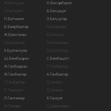
Ж
.
Батсуурь
Н
.
Батсүмбэрэл
Х
.
Баттулга
Б
.
Батцэцэг
П
.
Батчимэг
Э
.
Батшугар
Б
.
Баярбаатар
Ж
.
Баярмаа
Ж
.
Баясгалан
Б
.
Бейсен
Х
.
Болормаа
Э
.
Болормаа
Х
.
Булгантуяа
Д
.
Бум-Очир
Ш
.
Бямбасүрэн
С
.
Бямбацогт
Ж
.
Галбадрах
С
.
Ганбаатар
Ж
.
Ганбаатар
А
.
Ганбаатар
Г
.
Ганбаатар
Д
.
Ганбат
П
.
Ганзориг
Д
.
Ганмаа
Л
.
Гантөмөр
Х
.
Ганхуяг
М
.
Ганхүлэг
Ц
.
Даваасүрэн