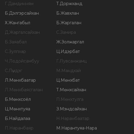
Г
.
Дамдинням
Т
.
Доржханд
Б
.
Дэлгэрсайхан
Б
.
Жавхлан
Х
.
Жангабыл
Б
.
Жаргалан
Д
.
Жаргалсайхан
С
.
Замира
Б
.
Заяабал
Ж
.
Золжаргал
С
.
Зулпхар
Ц
.
Идэрбат
Ч
.
Лодойсамбуу
Г
.
Лувсанжамц
С
.
Лүндэг
М
.
Мандхай
Л
.
Мөнхбаатар
Ц
.
Мөнхбат
Л
.
Мөнхбаясгалан
Т
.
Мөнхсайхан
Б
.
Мөнхсоёл
П
.
Мөнхтулга
Ц
.
Мөнхтуяа
З
.
Мэндсайхан
Б
.
Найдалаа
Н
.
Наранбаатар
П
.
Наранбаяр
М
.
Нарантуяа-Нара