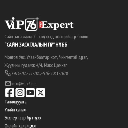
Сайн засаглалыг бэхжүүлэхэд хөгжлийн гүүр болно.
“САЙН ЗАСАГЛАЛЫН ГҮҮР” НҮТББ
Монгол Улс, Улаанбаатар хот, Чингэлтэй дүүрэг,
Жуулчны гудамж 4/4, Макс Цамхаг
+976-701-22-701,
+976-8031-7678
info@vip76.mn
Танилцуулга
Үнийн санал
Экспертээр бүртгүүлэх
Онлайн хэлэлцүүлэг