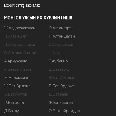
Expert сэтгүүл захиалах
МОНГОЛ УЛСЫН ИХ ХУРЛЫН ГИШҮҮН
Ж
.
Алдаржавхлан
О
.
Алтангэрэл
Н
.
Алтанхуяг
Н
.
Алтаншагай
Д
.
Амарбаясгалан
С
.
Амарсайхан
О
.
Амгаланбаатар
Ч
.
Анар
А
.
Ариунзаяа
Т
.
Аубакир
Х
.
Баасанжаргал
Ц
.
Баатархүү
М
.
Бадамсүрэн
Э
.
Бат-Амгалан
Ж
.
Бат-Эрдэнэ
Б
.
Бат-Эрдэнэ
Б
.
Батбаатар
Д
.
Батбаяр
Р
.
Батболд
Ж
.
Батжаргал
Д
.
Батлут
О
.
Батнайрамдал