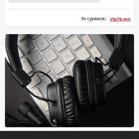
Эх сурвалж:
Vip76.mn