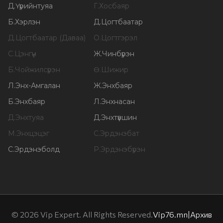
Д
.
Үүрийнтуяа
Г
.
Хосбаяр
Б
.
Хэрлэн
Д
.
Цогтбаатар
Д
.
Цогтбаатар (Даваа)
О
.
Цогтгэрэл
С
.
Цэнгүүн
Ж
.
Чинбүрэн
Б
.
Чойжилсүрэн
Ө
.
Шижир
Л
.
Энх-Амгалан
Ж
.
Энхбаяр
Б
.
Энхбаяр
Л
.
Энхнасан
Д
.
Энхтуяа
Д
.
Энхтүвшин
М
.
Энхцэцэг
С
.
Эрдэнэбат
С
.
Эрдэнэболд
Р
.
Эрдэнэбүрэн
©
2026
Vip Expert. All Rights Reserved.
Vip76.mn
|
Архив