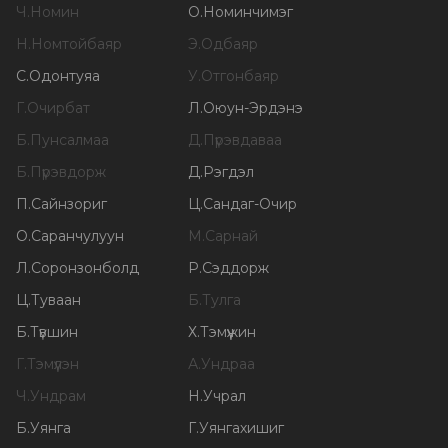
Ч
.
Номин
О
.
Номинчимэг
Н
.
Номтойбаяр
Э
.
Одбаяр
С
.
Одонтуяа
У
.
Отгонбаяр
Г
.
Очирбат
Л
.
Оюун-Эрдэнэ
Б
.
Пунсалмаа
Д
.
Пүрэвдаваа
Б
.
Пүрэвдорж
Д
.
Рэгдэл
П
.
Сайнзориг
Ц
.
Сандаг-Очир
О
.
Саранчулуун
М
.
Сарнай
Л
.
Соронзонболд
Р
.
Сэддорж
Ц
.
Туваан
Б
.
Тулга
Б
.
Түвшин
Х
.
Тэмүүжин
Г
.
Тэмүүлэн
А
.
Ундраа
Ч
.
Ундрам
Н
.
Учрал
Б
.
Уянга
Г
.
Уянгахишиг