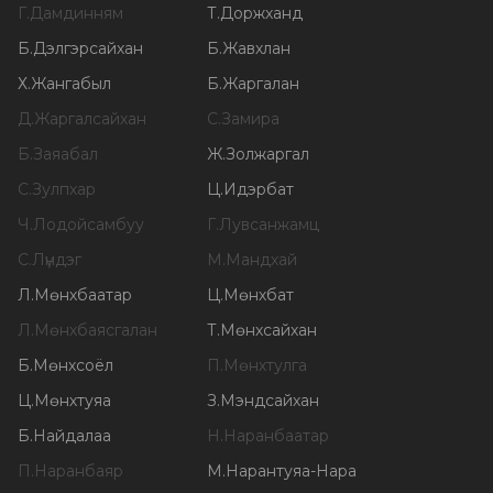
Г
.
Дамдинням
Т
.
Доржханд
Б
.
Дэлгэрсайхан
Б
.
Жавхлан
Х
.
Жангабыл
Б
.
Жаргалан
Д
.
Жаргалсайхан
С
.
Замира
Б
.
Заяабал
Ж
.
Золжаргал
С
.
Зулпхар
Ц
.
Идэрбат
Ч
.
Лодойсамбуу
Г
.
Лувсанжамц
С
.
Лүндэг
М
.
Мандхай
Л
.
Мөнхбаатар
Ц
.
Мөнхбат
Л
.
Мөнхбаясгалан
Т
.
Мөнхсайхан
Б
.
Мөнхсоёл
П
.
Мөнхтулга
Ц
.
Мөнхтуяа
З
.
Мэндсайхан
Б
.
Найдалаа
Н
.
Наранбаатар
П
.
Наранбаяр
М
.
Нарантуяа-Нара