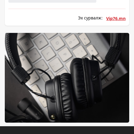
Эх сурвалж:
Vip76.mn