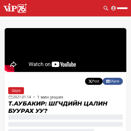
Post
Share
Шүүх
1 мин унших
2021.01.14
•
Т.АУБАКИР: ШҮҮГЧДИЙН ЦАЛИН
БУУРАХ УУ?