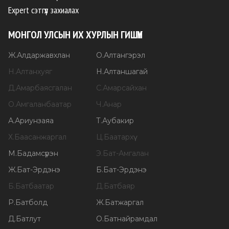
Expert сэтгүүл захиалах
МОНГОЛ УЛСЫН ИХ ХУРЛЫН ГИШҮҮН
Ж
.
Алдаржавхлан
О
.
Алтангэрэл
Н
.
Алтанхуяг
Н
.
Алтаншагай
Д
.
Амарбаясгалан
С
.
Амарсайхан
О
.
Амгаланбаатар
Ч
.
Анар
А
.
Ариунзаяа
Т
.
Аубакир
Х
.
Баасанжаргал
Ц
.
Баатархүү
М
.
Бадамсүрэн
Э
.
Бат-Амгалан
Ж
.
Бат-Эрдэнэ
Б
.
Бат-Эрдэнэ
Б
.
Батбаатар
Д
.
Батбаяр
Р
.
Батболд
Ж
.
Батжаргал
Д
.
Батлут
О
.
Батнайрамдал