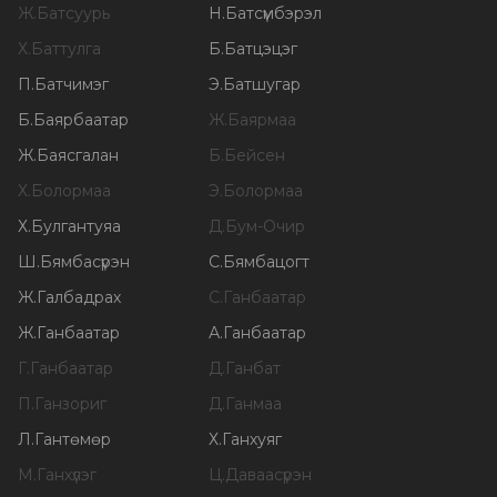
Ж
.
Батсуурь
Н
.
Батсүмбэрэл
Х
.
Баттулга
Б
.
Батцэцэг
П
.
Батчимэг
Э
.
Батшугар
Б
.
Баярбаатар
Ж
.
Баярмаа
Ж
.
Баясгалан
Б
.
Бейсен
Х
.
Болормаа
Э
.
Болормаа
Х
.
Булгантуяа
Д
.
Бум-Очир
Ш
.
Бямбасүрэн
С
.
Бямбацогт
Ж
.
Галбадрах
С
.
Ганбаатар
Ж
.
Ганбаатар
А
.
Ганбаатар
Г
.
Ганбаатар
Д
.
Ганбат
П
.
Ганзориг
Д
.
Ганмаа
Л
.
Гантөмөр
Х
.
Ганхуяг
М
.
Ганхүлэг
Ц
.
Даваасүрэн