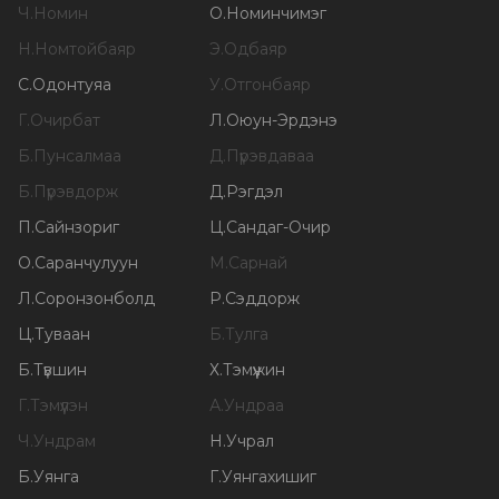
Ч
.
Номин
О
.
Номинчимэг
Н
.
Номтойбаяр
Э
.
Одбаяр
С
.
Одонтуяа
У
.
Отгонбаяр
Г
.
Очирбат
Л
.
Оюун-Эрдэнэ
Б
.
Пунсалмаа
Д
.
Пүрэвдаваа
Б
.
Пүрэвдорж
Д
.
Рэгдэл
П
.
Сайнзориг
Ц
.
Сандаг-Очир
О
.
Саранчулуун
М
.
Сарнай
Л
.
Соронзонболд
Р
.
Сэддорж
Ц
.
Туваан
Б
.
Тулга
Б
.
Түвшин
Х
.
Тэмүүжин
Г
.
Тэмүүлэн
А
.
Ундраа
Ч
.
Ундрам
Н
.
Учрал
Б
.
Уянга
Г
.
Уянгахишиг