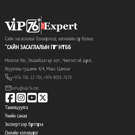
Сайн засаглалыг бэхжүүлэхэд хөгжлийн гүүр болно.
“САЙН ЗАСАГЛАЛЫН ГҮҮР” НҮТББ
Монгол Улс, Улаанбаатар хот, Чингэлтэй дүүрэг,
Жуулчны гудамж 4/4, Макс Цамхаг
+976-701-22-701,
+976-8031-7678
info@vip76.mn
Танилцуулга
Үнийн санал
Экспертээр бүртгүүлэх
Онлайн хэлэлцүүлэг