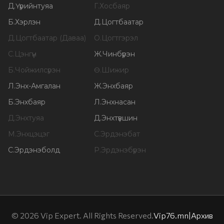
Д
.
Үүрийнтуяа
Г
.
Хосбаяр
Б
.
Хэрлэн
Д
.
Цогтбаатар
Д
.
Цогтбаатар (Даваа)
О
.
Цогтгэрэл
С
.
Цэнгүүн
Ж
.
Чинбүрэн
Б
.
Чойжилсүрэн
Ө
.
Шижир
Л
.
Энх-Амгалан
Ж
.
Энхбаяр
Б
.
Энхбаяр
Л
.
Энхнасан
Д
.
Энхтуяа
Д
.
Энхтүвшин
М
.
Энхцэцэг
С
.
Эрдэнэбат
С
.
Эрдэнэболд
Р
.
Эрдэнэбүрэн
©
2026
Vip Expert. All Rights Reserved.
Vip76.mn
|
Архив