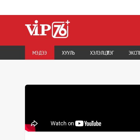
МЭДЭЭ
ХУУЛЬ
ХЭЛЭЛЦҮҮЛЭГ
ЭКСП