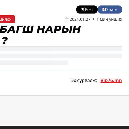
Post
Share
милох
2021.01.27
•
1 мин унших
, БАГШ НАРЫН
Ү?
Эх сурвалж:
Vip76.mn