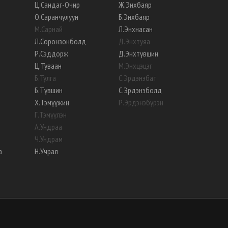
Ц
.
Сандаг-Очир
Ж
.
Энхбаяр
О
.
Саранчулуун
Б
.
Энхбаяр
М
.
Сарнай
Л
.
Энхнасан
Л
.
Соронзонболд
Д
.
Энхтуяа
Р
.
Сэддорж
Д
.
Энхтүвшин
Ц
.
Туваан
М
.
Энхцэцэг
Б
.
Тулга
С
.
Эрдэнэбат
Б
.
Түвшин
С
.
Эрдэнэболд
Х
.
Тэмүүжин
Р
.
Эрдэнэбүрэн
Г
.
Тэмүүлэн
А
.
Ундраа
Ч
.
Ундрам
а
Н
.
Учрал