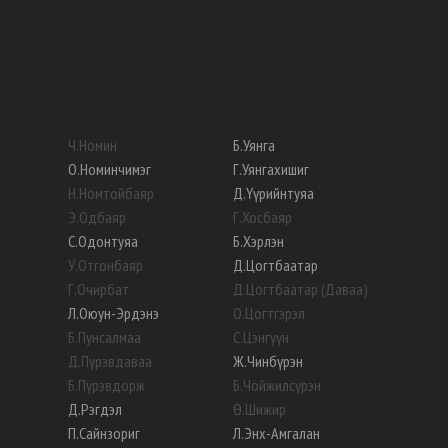
Ч
.
Номин
Б
.
Уянга
О
.
Номинчимэг
Г
.
Уянгахишиг
Н
.
Номтойбаяр
Д
.
Үүрийнтуяа
Э
.
Одбаяр
Г
.
Хосбаяр
С
.
Одонтуяа
Б
.
Хэрлэн
У
.
Отгонбаяр
Д
.
Цогтбаатар
Г
.
Очирбат
Д
.
Цогтбаатар (Даваа)
Л
.
Оюун-Эрдэнэ
О
.
Цогтгэрэл
Б
.
Пунсалмаа
С
.
Цэнгүүн
Д
.
Пүрэвдаваа
Ж
.
Чинбүрэн
Б
.
Пүрэвдорж
Б
.
Чойжилсүрэн
Д
.
Рэгдэл
Ө
.
Шижир
П
.
Сайнзориг
Л
.
Энх-Амгалан