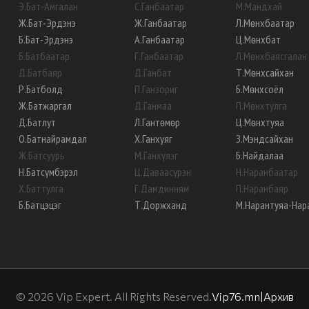
Э
.
Бат-Амгалан
С
.
Ганбаатар
М
.
Мандхай
Ж
.
Бат-Эрдэнэ
Ж
.
Ганбаатар
Л
.
Мөнхбаатар
Б
.
Бат-Эрдэнэ
А
.
Ганбаатар
Ц
.
Мөнхбат
Б
.
Батбаатар
Г
.
Ганбаатар
Л
.
Мөнхбаясгалан
Д
.
Батбаяр
Д
.
Ганбат
Т
.
Мөнхсайхан
Р
.
Батболд
П
.
Ганзориг
Б
.
Мөнхсоёл
Ж
.
Батжаргал
Д
.
Ганмаа
П
.
Мөнхтулга
Д
.
Батлут
Л
.
Гантөмөр
Ц
.
Мөнхтуяа
О
.
Батнайрамдал
Х
.
Ганхуяг
З
.
Мэндсайхан
Ж
.
Батсуурь
М
.
Ганхүлэг
Б
.
Найдалаа
Н
.
Батсүмбэрэл
Ц
.
Даваасүрэн
Н
.
Наранбаатар
Х
.
Баттулга
Г
.
Дамдинням
П
.
Наранбаяр
Б
.
Батцэцэг
Т
.
Доржханд
М
.
Нарантуяа-Нар
©
2026
Vip Expert. All Rights Reserved.
Vip76.mn
|
Архив