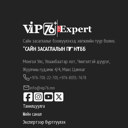
Сайн засаглалыг бэхжүүлэхэд хөгжлийн гүүр болно.
“САЙН ЗАСАГЛАЛЫН ГҮҮР” НҮТББ
Монгол Улс, Улаанбаатар хот, Чингэлтэй дүүрэг,
Жуулчны гудамж 4/4, Макс Цамхаг
+976-701-22-701,
+976-8031-7678
info@vip76.mn
Танилцуулга
Үнийн санал
Экспертээр бүртгүүлэх