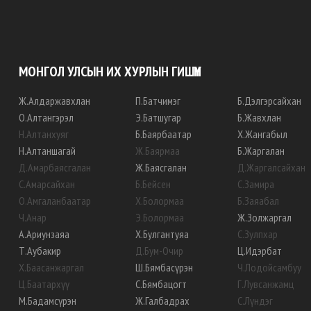
МОНГОЛ УЛСЫН ИХ ХУРЛЫН ГИШҮҮН
Ж
.
Алдаржавхлан
П
.
Батчимэг
Б
.
Дэлгэрсайхан
О
.
Алтангэрэл
Э
.
Батшугар
Б
.
Жавхлан
Н
.
Алтанхуяг
Б
.
Баярбаатар
Х
.
Жангабыл
Н
.
Алтаншагай
Ж
.
Баярмаа
Б
.
Жаргалан
Д
.
Амарбаясгалан
Ж
.
Баясгалан
Д
.
Жаргалсайхан
С
.
Амарсайхан
Б
.
Бейсен
С
.
Замира
О
.
Амгаланбаатар
Х
.
Болормаа
Б
.
Заяабал
Ч
.
Анар
Э
.
Болормаа
Ж
.
Золжаргал
А
.
Ариунзаяа
Х
.
Булгантуяа
С
.
Зулпхар
Т
.
Аубакир
Д
.
Бум-Очир
Ц
.
Идэрбат
Х
.
Баасанжаргал
Ш
.
Бямбасүрэн
Ч
.
Лодойсамбуу
Ц
.
Баатархүү
С
.
Бямбацогт
Г
.
Лувсанжамц
М
.
Бадамсүрэн
Ж
.
Галбадрах
С
.
Лүндэг