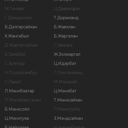
М
.
Ганхүлэг
Ц
.
Даваасүрэн
Г
.
Дамдинням
Т
.
Доржханд
Б
.
Дэлгэрсайхан
Б
.
Жавхлан
Х
.
Жангабыл
Б
.
Жаргалан
Д
.
Жаргалсайхан
С
.
Замира
Б
.
Заяабал
Ж
.
Золжаргал
С
.
Зулпхар
Ц
.
Идэрбат
Ч
.
Лодойсамбуу
Г
.
Лувсанжамц
С
.
Лүндэг
М
.
Мандхай
Л
.
Мөнхбаатар
Ц
.
Мөнхбат
Л
.
Мөнхбаясгалан
Т
.
Мөнхсайхан
Б
.
Мөнхсоёл
П
.
Мөнхтулга
Ц
.
Мөнхтуяа
З
.
Мэндсайхан
Б
.
Найдалаа
Н
.
Наранбаатар