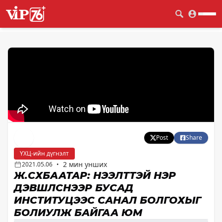
Post
Share
ҮХЦ-ийн дүгнэлт
2 мин унших
2021.05.06
•
Ж.СҮХБААТАР: НЭЭЛТТЭЙ НЭР
ДЭВШҮҮЛСНЭЭР БУСАД
ИНСТИТУЦЭЭС САНАЛ БОЛГОХЫГ
БОЛИУЛЖ БАЙГАА ЮМ