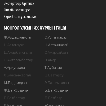
Экспертээр бүртгүүлэх
Онлайн хэлэлцүүлэг
Expert сэтгүүл захиалах
МОНГОЛ УЛСЫН ИХ ХУРЛЫН ГИШҮҮН
Ж
.
Алдаржавхлан
О
.
Алтангэрэл
Н
.
Алтанхуяг
Н
.
Алтаншагай
Д
.
Амарбаясгалан
С
.
Амарсайхан
О
.
Амгаланбаатар
Ч
.
Анар
А
.
Ариунзаяа
Т
.
Аубакир
Х
.
Баасанжаргал
Ц
.
Баатархүү
М
.
Бадамсүрэн
Э
.
Бат-Амгалан
Ж
.
Бат-Эрдэнэ
Б
.
Бат-Эрдэнэ
Б
.
Батбаатар
Д
.
Батбаяр
Р
.
Батболд
Ж
.
Батжаргал