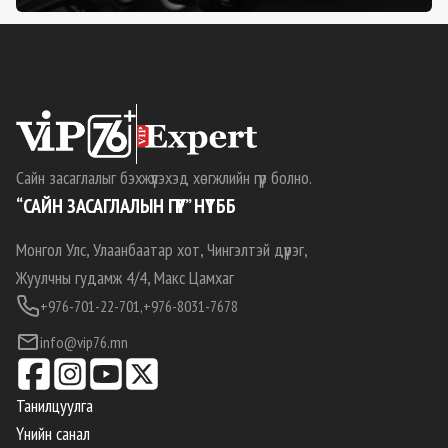
Сайн засаглалыг бэхжүүлэхэд хөгжлийн гүүр болно.
“САЙН ЗАСАГЛАЛЫН ГҮҮР” НҮТББ
Монгол Улс, Улаанбаатар хот, Чингэлтэй дүүрэг,
Жуулчны гудамж 4/4, Макс Цамхаг
+976-701-22-701,
+976-8031-7678
info@vip76.mn
Танилцуулга
Үнийн санал