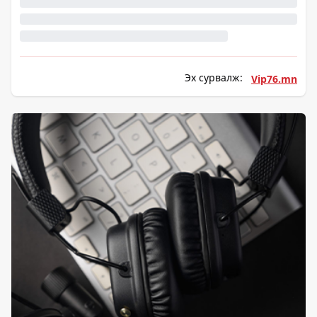
Эх сурвалж:
Vip76.mn