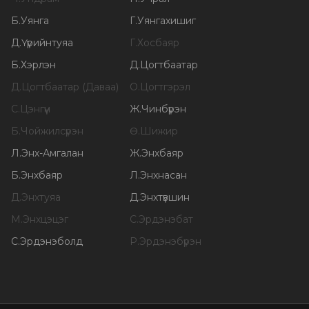
Б
.
Уянга
Г
.
Уянгахишиг
Д
.
Үүрийнтуяа
Г
.
Хосбаяр
Б
.
Хэрлэн
Д
.
Цогтбаатар
Д
.
Цогтбаатар (Даваа)
О
.
Цогтгэрэл
С
.
Цэнгүүн
Ж
.
Чинбүрэн
Б
.
Чойжилсүрэн
Ө
.
Шижир
Л
.
Энх-Амгалан
Ж
.
Энхбаяр
Б
.
Энхбаяр
Л
.
Энхнасан
Д
.
Энхтуяа
Д
.
Энхтүвшин
М
.
Энхцэцэг
С
.
Эрдэнэбат
С
.
Эрдэнэболд
Р
.
Эрдэнэбүрэн