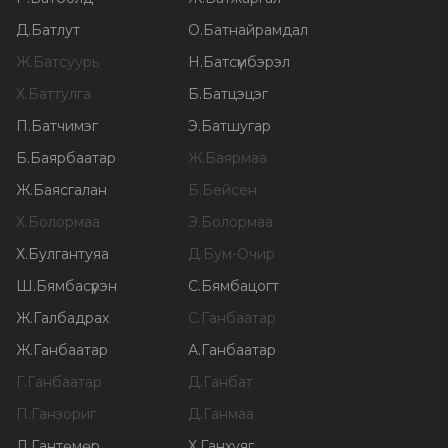
Д
.
Батлут
О
.
Батнайрамдал
Ж
.
Батсуурь
Н
.
Батсүмбэрэл
Х
.
Баттулга
Б
.
Батцэцэг
П
.
Батчимэг
Э
.
Батшугар
Б
.
Баярбаатар
Ж
.
Баярмаа
Ж
.
Баясгалан
Б
.
Бейсен
Х
.
Болормаа
Э
.
Болормаа
Х
.
Булгантуяа
Д
.
Бум-Очир
Ш
.
Бямбасүрэн
С
.
Бямбацогт
Ж
.
Галбадрах
С
.
Ганбаатар
Ж
.
Ганбаатар
А
.
Ганбаатар
Г
.
Ганбаатар
Д
.
Ганбат
П
.
Ганзориг
Д
.
Ганмаа
Л
.
Гантөмөр
Х
.
Ганхуяг