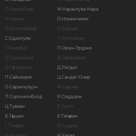
П
.
Наранбаяр
М
.
Нарантуяа-Нара
Ч
.
Номин
О
.
Номинчимэг
Н
.
Номтойбаяр
Э
.
Одбаяр
С
.
Одонтуяа
У
.
Отгонбаяр
Г
.
Очирбат
Л
.
Оюун-Эрдэнэ
Б
.
Пунсалмаа
Д
.
Пүрэвдаваа
Б
.
Пүрэвдорж
Д
.
Рэгдэл
П
.
Сайнзориг
Ц
.
Сандаг-Очир
О
.
Саранчулуун
М
.
Сарнай
Л
.
Соронзонболд
Р
.
Сэддорж
Ц
.
Туваан
Б
.
Тулга
Б
.
Түвшин
Х
.
Тэмүүжин
Г
.
Тэмүүлэн
А
.
Ундраа
Ч
.
Ундрам
Н
.
Учрал