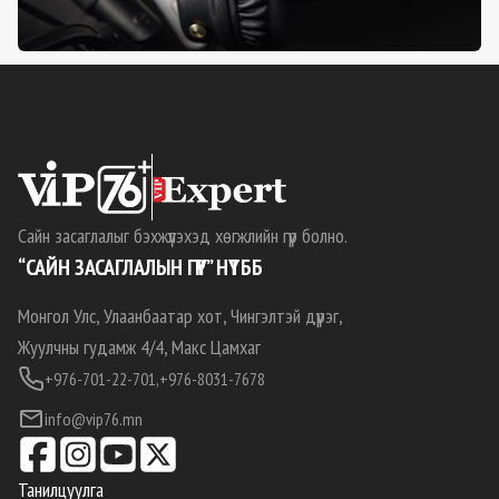
Сайн засаглалыг бэхжүүлэхэд хөгжлийн гүүр болно.
“САЙН ЗАСАГЛАЛЫН ГҮҮР” НҮТББ
Монгол Улс, Улаанбаатар хот, Чингэлтэй дүүрэг,
Жуулчны гудамж 4/4, Макс Цамхаг
+976-701-22-701,
+976-8031-7678
info@vip76.mn
Танилцуулга