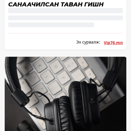
САНААЧИЛСАН ТАВАН ГИШҮҮН
Эх сурвалж:
Vip76.mn