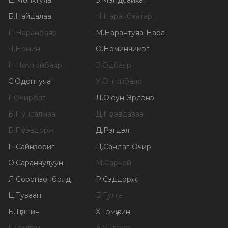
Ц
.
Мөнхтуяа
З
.
Мэндсайхан
Б
.
Найдалаа
Н
.
Наранбаатар
П
.
Наранбаяр
М
.
Нарантуяа-Нара
Ч
.
Номин
О
.
Номинчимэг
Н
.
Номтойбаяр
Э
.
Одбаяр
С
.
Одонтуяа
У
.
Отгонбаяр
Г
.
Очирбат
Л
.
Оюун-Эрдэнэ
Б
.
Пунсалмаа
Д
.
Пүрэвдаваа
Б
.
Пүрэвдорж
Д
.
Рэгдэл
П
.
Сайнзориг
Ц
.
Сандаг-Очир
О
.
Саранчулуун
М
.
Сарнай
Л
.
Соронзонболд
Р
.
Сэддорж
Ц
.
Туваан
Б
.
Тулга
Б
.
Түвшин
Х
.
Тэмүүжин