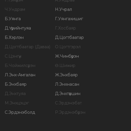
Г
.
Тэмүүлэн
А
.
Ундраа
Ч
.
Ундрам
Н
.
Учрал
Б
.
Уянга
Г
.
Уянгахишиг
Д
.
Үүрийнтуяа
Г
.
Хосбаяр
Б
.
Хэрлэн
Д
.
Цогтбаатар
Д
.
Цогтбаатар (Даваа)
О
.
Цогтгэрэл
С
.
Цэнгүүн
Ж
.
Чинбүрэн
Б
.
Чойжилсүрэн
Ө
.
Шижир
Л
.
Энх-Амгалан
Ж
.
Энхбаяр
Б
.
Энхбаяр
Л
.
Энхнасан
Д
.
Энхтуяа
Д
.
Энхтүвшин
М
.
Энхцэцэг
С
.
Эрдэнэбат
С
.
Эрдэнэболд
Р
.
Эрдэнэбүрэн