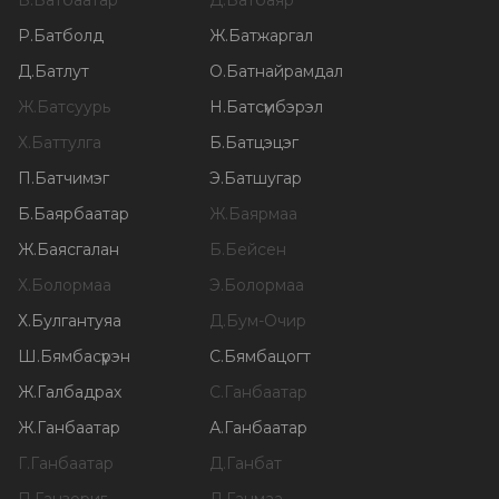
Б
.
Батбаатар
Д
.
Батбаяр
Р
.
Батболд
Ж
.
Батжаргал
Д
.
Батлут
О
.
Батнайрамдал
Ж
.
Батсуурь
Н
.
Батсүмбэрэл
Х
.
Баттулга
Б
.
Батцэцэг
П
.
Батчимэг
Э
.
Батшугар
Б
.
Баярбаатар
Ж
.
Баярмаа
Ж
.
Баясгалан
Б
.
Бейсен
Х
.
Болормаа
Э
.
Болормаа
Х
.
Булгантуяа
Д
.
Бум-Очир
Ш
.
Бямбасүрэн
С
.
Бямбацогт
Ж
.
Галбадрах
С
.
Ганбаатар
Ж
.
Ганбаатар
А
.
Ганбаатар
Г
.
Ганбаатар
Д
.
Ганбат