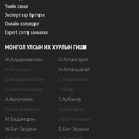
Үнийн санал
Экспертээр бүртгүүлэх
Онлайн хэлэлцүүлэг
Expert сэтгүүл захиалах
МОНГОЛ УЛСЫН ИХ ХУРЛЫН ГИШҮҮН
Ж
.
Алдаржавхлан
О
.
Алтангэрэл
Н
.
Алтанхуяг
Н
.
Алтаншагай
Д
.
Амарбаясгалан
С
.
Амарсайхан
О
.
Амгаланбаатар
Ч
.
Анар
А
.
Ариунзаяа
Т
.
Аубакир
Х
.
Баасанжаргал
Ц
.
Баатархүү
М
.
Бадамсүрэн
Э
.
Бат-Амгалан
Ж
.
Бат-Эрдэнэ
Б
.
Бат-Эрдэнэ