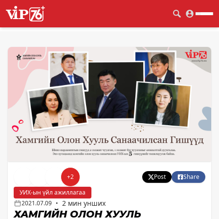
+
2
Post
Share
УИХ-ын үйл ажиллагаа
2 мин унших
2021.07.09
•
ХАМГИЙН ОЛОН ХУУЛЬ