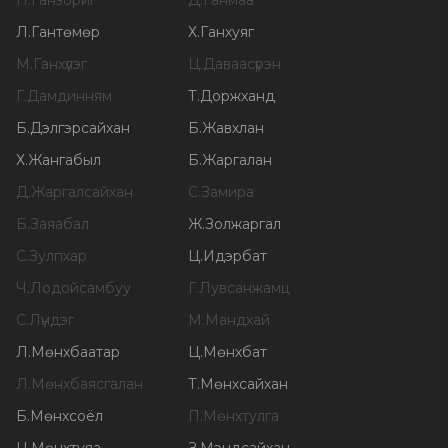
П
.
Ганзориг
Д
.
Ганмаа
Л
.
Гантөмөр
Х
.
Ганхуяг
М
.
Ганхүлэг
Ц
.
Даваасүрэн
Г
.
Дамдинням
Т
.
Доржханд
Б
.
Дэлгэрсайхан
Б
.
Жавхлан
Х
.
Жангабыл
Б
.
Жаргалан
Д
.
Жаргалсайхан
С
.
Замира
Б
.
Заяабал
Ж
.
Золжаргал
С
.
Зулпхар
Ц
.
Идэрбат
Ч
.
Лодойсамбуу
Г
.
Лувсанжамц
С
.
Лүндэг
М
.
Мандхай
Л
.
Мөнхбаатар
Ц
.
Мөнхбат
Л
.
Мөнхбаясгалан
Т
.
Мөнхсайхан
Б
.
Мөнхсоёл
П
.
Мөнхтулга