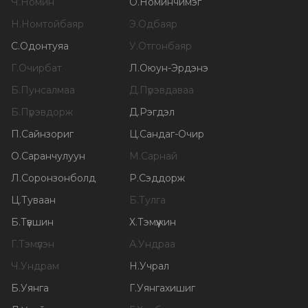
Ч
.
Номин
О
.
Номинчимэг
Н
.
Номтойбаяр
Э
.
Одбаяр
С
.
Одонтуяа
У
.
Отгонбаяр
Г
.
Очирбат
Л
.
Оюун-Эрдэнэ
Б
.
Пунсалмаа
Д
.
Пүрэвдаваа
Б
.
Пүрэвдорж
Д
.
Рэгдэл
П
.
Сайнзориг
Ц
.
Сандаг-Очир
О
.
Саранчулуун
М
.
Сарнай
Л
.
Соронзонболд
Р
.
Сэддорж
Ц
.
Туваан
Б
.
Тулга
Б
.
Түвшин
Х
.
Тэмүүжин
Г
.
Тэмүүлэн
А
.
Ундраа
Ч
.
Ундрам
Н
.
Учрал
Б
.
Уянга
Г
.
Уянгахишиг