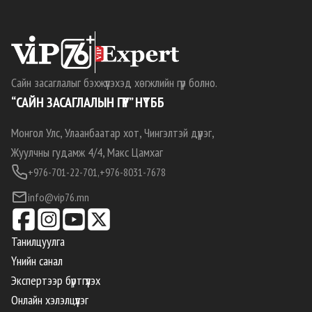
Сайн засаглалыг бэхжүүлэхэд хөгжлийн гүүр болно.
“САЙН ЗАСАГЛАЛЫН ГҮҮР” НҮТББ
Монгол Улс, Улаанбаатар хот, Чингэлтэй дүүрэг,
Жуулчны гудамж 4/4, Макс Цамхаг
+976-701-22-701,
+976-8031-7678
info@vip76.mn
Танилцуулга
Үнийн санал
Экспертээр бүртгүүлэх
Онлайн хэлэлцүүлэг