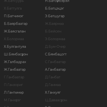
Ж
.
Батсуурь
Н
.
Батсүмбэрэл
Х
.
Баттулга
Б
.
Батцэцэг
П
.
Батчимэг
Э
.
Батшугар
Б
.
Баярбаатар
Ж
.
Баярмаа
Ж
.
Баясгалан
Б
.
Бейсен
Х
.
Болормаа
Э
.
Болормаа
Х
.
Булгантуяа
Д
.
Бум-Очир
Ш
.
Бямбасүрэн
С
.
Бямбацогт
Ж
.
Галбадрах
С
.
Ганбаатар
Ж
.
Ганбаатар
А
.
Ганбаатар
Г
.
Ганбаатар
Д
.
Ганбат
П
.
Ганзориг
Д
.
Ганмаа
Л
.
Гантөмөр
Х
.
Ганхуяг
М
.
Ганхүлэг
Ц
.
Даваасүрэн