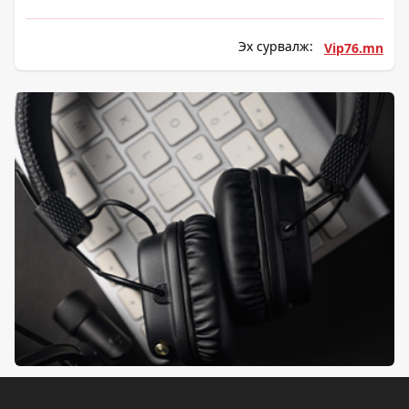
Эх сурвалж:
Vip76.mn