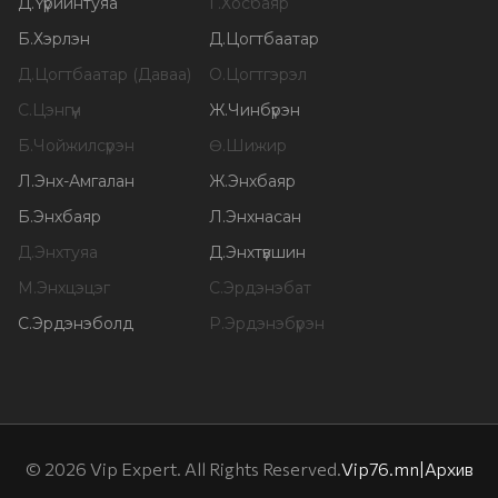
Д
.
Үүрийнтуяа
Г
.
Хосбаяр
Б
.
Хэрлэн
Д
.
Цогтбаатар
Д
.
Цогтбаатар (Даваа)
О
.
Цогтгэрэл
С
.
Цэнгүүн
Ж
.
Чинбүрэн
Б
.
Чойжилсүрэн
Ө
.
Шижир
Л
.
Энх-Амгалан
Ж
.
Энхбаяр
Б
.
Энхбаяр
Л
.
Энхнасан
Д
.
Энхтуяа
Д
.
Энхтүвшин
М
.
Энхцэцэг
С
.
Эрдэнэбат
С
.
Эрдэнэболд
Р
.
Эрдэнэбүрэн
©
2026
Vip Expert. All Rights Reserved.
Vip76.mn
|
Архив