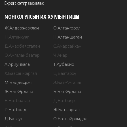
Expert сэтгүүл захиалах
МОНГОЛ УЛСЫН ИХ ХУРЛЫН ГИШҮҮН
Ж
.
Алдаржавхлан
О
.
Алтангэрэл
Н
.
Алтанхуяг
Н
.
Алтаншагай
Д
.
Амарбаясгалан
С
.
Амарсайхан
О
.
Амгаланбаатар
Ч
.
Анар
А
.
Ариунзаяа
Т
.
Аубакир
Х
.
Баасанжаргал
Ц
.
Баатархүү
М
.
Бадамсүрэн
Э
.
Бат-Амгалан
Ж
.
Бат-Эрдэнэ
Б
.
Бат-Эрдэнэ
Б
.
Батбаатар
Д
.
Батбаяр
Р
.
Батболд
Ж
.
Батжаргал
Д
.
Батлут
О
.
Батнайрамдал