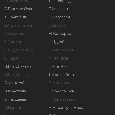
Г
.
Дамдинням
Т
.
Доржханд
Б
.
Дэлгэрсайхан
Б
.
Жавхлан
Х
.
Жангабыл
Б
.
Жаргалан
Д
.
Жаргалсайхан
С
.
Замира
Б
.
Заяабал
Ж
.
Золжаргал
С
.
Зулпхар
Ц
.
Идэрбат
Ч
.
Лодойсамбуу
Г
.
Лувсанжамц
С
.
Лүндэг
М
.
Мандхай
Л
.
Мөнхбаатар
Ц
.
Мөнхбат
Л
.
Мөнхбаясгалан
Т
.
Мөнхсайхан
Б
.
Мөнхсоёл
П
.
Мөнхтулга
Ц
.
Мөнхтуяа
З
.
Мэндсайхан
Б
.
Найдалаа
Н
.
Наранбаатар
П
.
Наранбаяр
М
.
Нарантуяа-Нара