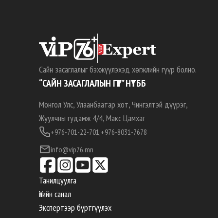
Сайн засаглалыг бэхжүүлэхэд хөгжлийн гүүр болно.
“САЙН ЗАСАГЛАЛЫН ГҮҮР” НҮТББ
Монгол Улс, Улаанбаатар хот, Чингэлтэй дүүрэг,
Жуулчны гудамж 4/4, Макс Цамхаг
+976-701-22-701,
+976-8031-7678
info@vip76.mn
Танилцуулга
Үнийн санал
Экспертээр бүртгүүлэх