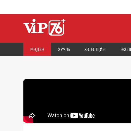
МЭДЭЭ
ХУУЛЬ
ХЭЛЭЛЦҮҮЛЭГ
ЭКСП