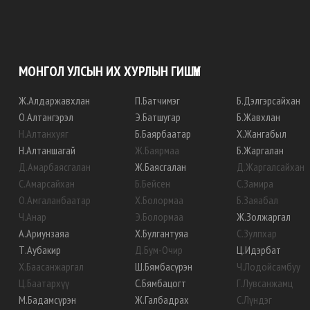
МОНГОЛ УЛСЫН ИХ ХУРЛЫН ГИШҮҮН
Ж
.
Алдаржавхлан
П
.
Батчимэг
Б
.
Дэлгэрсайхан
О
.
Алтангэрэл
Э
.
Батшугар
Б
.
Жавхлан
Н
.
Алтанхуяг
Б
.
Баярбаатар
Х
.
Жангабыл
Н
.
Алтаншагай
Ж
.
Баярмаа
Б
.
Жаргалан
Д
.
Амарбаясгалан
Ж
.
Баясгалан
Д
.
Жаргалсайхан
С
.
Амарсайхан
Б
.
Бейсен
С
.
Замира
О
.
Амгаланбаатар
Х
.
Болормаа
Б
.
Заяабал
Ч
.
Анар
Э
.
Болормаа
Ж
.
Золжаргал
А
.
Ариунзаяа
Х
.
Булгантуяа
С
.
Зулпхар
Т
.
Аубакир
Д
.
Бум-Очир
Ц
.
Идэрбат
Х
.
Баасанжаргал
Ш
.
Бямбасүрэн
Ч
.
Лодойсамбуу
Ц
.
Баатархүү
С
.
Бямбацогт
Г
.
Лувсанжамц
М
.
Бадамсүрэн
Ж
.
Галбадрах
С
.
Лүндэг