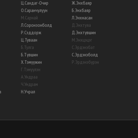
Ц
.
Сандаг-Очир
Ж
.
Энхбаяр
О
.
Саранчулуун
Б
.
Энхбаяр
М
.
Сарнай
Л
.
Энхнасан
Л
.
Соронзонболд
Д
.
Энхтуяа
Р
.
Сэддорж
Д
.
Энхтүвшин
Ц
.
Туваан
М
.
Энхцэцэг
Б
.
Тулга
С
.
Эрдэнэбат
Б
.
Түвшин
С
.
Эрдэнэболд
Х
.
Тэмүүжин
Р
.
Эрдэнэбүрэн
Г
.
Тэмүүлэн
А
.
Ундраа
Ч
.
Ундрам
а
Н
.
Учрал