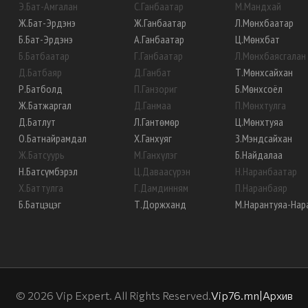
Э
.
Бат-Амгалан
С
.
Ганбаатар
М
.
Мандхай
Ж
.
Бат-Эрдэнэ
Ж
.
Ганбаатар
Л
.
Мөнхбаатар
Б
.
Бат-Эрдэнэ
А
.
Ганбаатар
Ц
.
Мөнхбат
Б
.
Батбаатар
Г
.
Ганбаатар
Л
.
Мөнхбаясгалан
Д
.
Батбаяр
Д
.
Ганбат
Т
.
Мөнхсайхан
Р
.
Батболд
П
.
Ганзориг
Б
.
Мөнхсоёл
Ж
.
Батжаргал
Д
.
Ганмаа
П
.
Мөнхтулга
Д
.
Батлут
Л
.
Гантөмөр
Ц
.
Мөнхтуяа
О
.
Батнайрамдал
Х
.
Ганхуяг
З
.
Мэндсайхан
Ж
.
Батсуурь
М
.
Ганхүлэг
Б
.
Найдалаа
Н
.
Батсүмбэрэл
Ц
.
Даваасүрэн
Н
.
Наранбаатар
Х
.
Баттулга
Г
.
Дамдинням
П
.
Наранбаяр
Б
.
Батцэцэг
Т
.
Доржханд
М
.
Нарантуяа-Нар
©
2026
Vip Expert. All Rights Reserved.
Vip76.mn
|
Архив