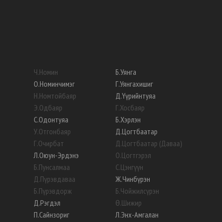
Ч
.
Номин
Б
.
Уянга
О
.
Номинчимэг
Г
.
Уянгахишиг
Н
.
Номтойбаяр
Д
.
Үүрийнтуяа
Э
.
Одбаяр
Г
.
Хосбаяр
С
.
Одонтуяа
Б
.
Хэрлэн
У
.
Отгонбаяр
Д
.
Цогтбаатар
Г
.
Очирбат
Д
.
Цогтбаатар (Даваа)
Л
.
Оюун-Эрдэнэ
О
.
Цогтгэрэл
Б
.
Пунсалмаа
С
.
Цэнгүүн
Д
.
Пүрэвдаваа
Ж
.
Чинбүрэн
Б
.
Пүрэвдорж
Б
.
Чойжилсүрэн
Д
.
Рэгдэл
Ө
.
Шижир
П
.
Сайнзориг
Л
.
Энх-Амгалан