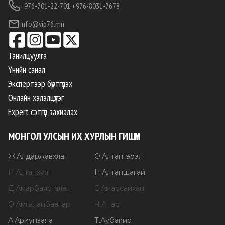
+976-701-22-701,
+976-8031-7678
info@vip76.mn
Танилцуулга
Үнийн санал
Экспертээр бүртгүүлэх
Онлайн хэлэлцүүлэг
Expert сэтгүүл захиалах
МОНГОЛ УЛСЫН ИХ ХУРЛЫН ГИШҮҮН
Ж
.
Алдаржавхлан
О
.
Алтангэрэл
Н
.
Алтанхуяг
Н
.
Алтаншагай
Д
.
Амарбаясгалан
С
.
Амарсайхан
О
.
Амгаланбаатар
Ч
.
Анар
А
.
Ариунзаяа
Т
.
Аубакир