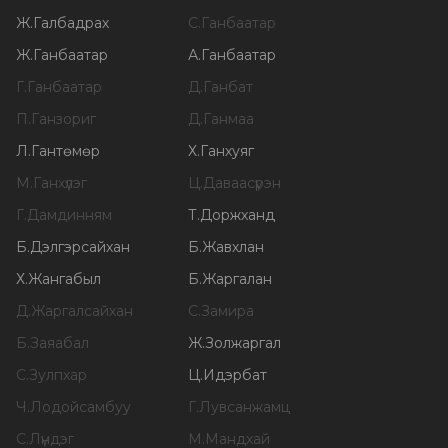
Ж
.
Галбадрах
С
.
Ганбаатар
Ж
.
Ганбаатар
А
.
Ганбаатар
Г
.
Ганбаатар
Д
.
Ганбат
П
.
Ганзориг
Д
.
Ганмаа
Л
.
Гантөмөр
Х
.
Ганхуяг
М
.
Ганхүлэг
Ц
.
Даваасүрэн
Г
.
Дамдинням
Т
.
Доржханд
Б
.
Дэлгэрсайхан
Б
.
Жавхлан
Х
.
Жангабыл
Б
.
Жаргалан
Д
.
Жаргалсайхан
С
.
Замира
Б
.
Заяабал
Ж
.
Золжаргал
С
.
Зулпхар
Ц
.
Идэрбат
Ч
.
Лодойсамбуу
Г
.
Лувсанжамц
С
.
Лүндэг
М
.
Мандхай