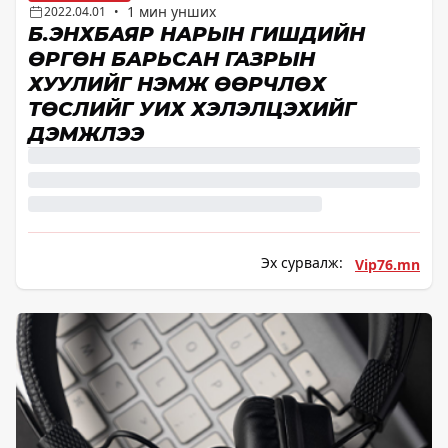
1 мин унших
2022.04.01
•
Б.ЭНХБАЯР НАРЫН ГИШҮҮДИЙН
ӨРГӨН БАРЬСАН ГАЗРЫН
ХУУЛИЙГ НЭМЖ ӨӨРЧЛӨХ
ТӨСЛИЙГ УИХ ХЭЛЭЛЦЭХИЙГ
ДЭМЖЛЭЭ
Эх сурвалж:
Vip76.mn