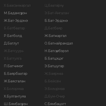
Х
.
Баасанжаргал
Ц
.
Баатархүү
М
.
Бадамсүрэн
Э
.
Бат-Амгалан
Ж
.
Бат-Эрдэнэ
Б
.
Бат-Эрдэнэ
Б
.
Батбаатар
Д
.
Батбаяр
Р
.
Батболд
Ж
.
Батжаргал
Д
.
Батлут
О
.
Батнайрамдал
Ж
.
Батсуурь
Н
.
Батсүмбэрэл
Х
.
Баттулга
Б
.
Батцэцэг
П
.
Батчимэг
Э
.
Батшугар
Б
.
Баярбаатар
Ж
.
Баярмаа
Ж
.
Баясгалан
Б
.
Бейсен
Х
.
Болормаа
Э
.
Болормаа
Х
.
Булгантуяа
Д
.
Бум-Очир
Ш
.
Бямбасүрэн
С
.
Бямбацогт