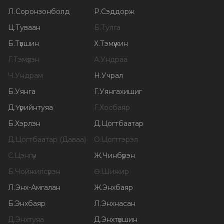
Л
.
Соронзонболд
Р
.
Сэддорж
Ц
.
Туваан
Б
.
Тулга
Б
.
Түвшин
Х
.
Тэмүүжин
Г
.
Тэмүүлэн
А
.
Ундраа
Ч
.
Ундрам
Н
.
Учрал
Б
.
Уянга
Г
.
Уянгахишиг
Д
.
Үүрийнтуяа
Г
.
Хосбаяр
Б
.
Хэрлэн
Д
.
Цогтбаатар
Д
.
Цогтбаатар (Даваа)
О
.
Цогтгэрэл
С
.
Цэнгүүн
Ж
.
Чинбүрэн
Б
.
Чойжилсүрэн
Ө
.
Шижир
Л
.
Энх-Амгалан
Ж
.
Энхбаяр
Б
.
Энхбаяр
Л
.
Энхнасан
Д
.
Энхтуяа
Д
.
Энхтүвшин