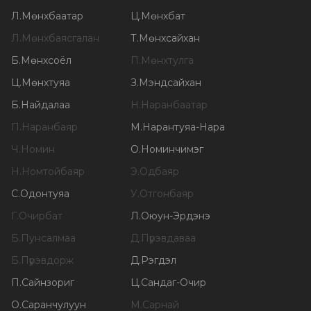
Л
.
Мөнхбаатар
Ц
.
Мөнхбат
Л
.
Мөнхбаясгалан
Т
.
Мөнхсайхан
Б
.
Мөнхсоёл
П
.
Мөнхтулга
Ц
.
Мөнхтуяа
З
.
Мэндсайхан
Б
.
Найдалаа
Н
.
Наранбаатар
П
.
Наранбаяр
М
.
Нарантуяа-Нара
Ч
.
Номин
О
.
Номинчимэг
Н
.
Номтойбаяр
Э
.
Одбаяр
С
.
Одонтуяа
У
.
Отгонбаяр
Г
.
Очирбат
Л
.
Оюун-Эрдэнэ
Б
.
Пунсалмаа
Д
.
Пүрэвдаваа
Б
.
Пүрэвдорж
Д
.
Рэгдэл
П
.
Сайнзориг
Ц
.
Сандаг-Очир
О
.
Саранчулуун
М
.
Сарнай