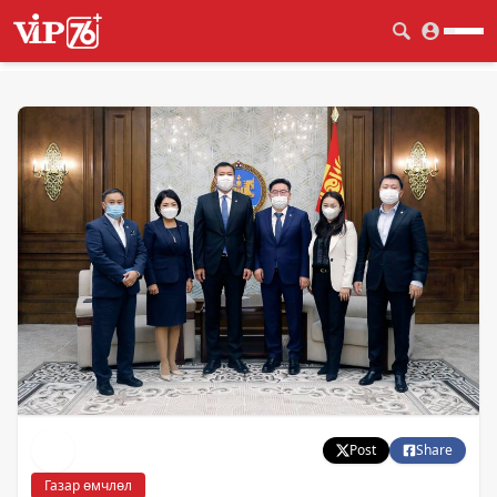
Post
Share
Газар өмчлөл