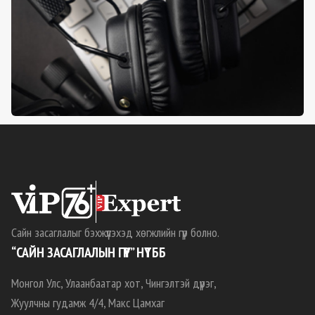
Сайн засаглалыг бэхжүүлэхэд хөгжлийн гүүр болно.
“САЙН ЗАСАГЛАЛЫН ГҮҮР” НҮТББ
Монгол Улс, Улаанбаатар хот, Чингэлтэй дүүрэг,
Жуулчны гудамж 4/4, Макс Цамхаг